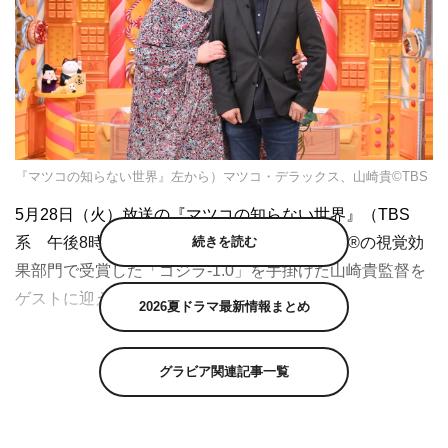
『マツコの知らない世界』左から）マツコ・デラックス、山崎貴©TBS
5月28日（火）放送の『マツコの知らない世界』（TBS
続きを読む
系 午後8時55分～）は、第96回アカデミー賞®の視覚効
果部門で受賞した「ゴジラ-1.0」を手掛けた山崎貴監督を
ゲストに迎え、「VFXの世界」を送る。
2026夏ドラマ最新情報まとめ
ハリウッド超大作の20分の1以下の予算で作られたという
「ゴジラ-1.0」。そのため戦闘機は人間が手動で動かし、
グラビア関連記事一覧
波しぶきは頭上のクレーンからバケツで水をかけるなど、
最新のCG技術を使いながらも、撮影現場ではアナログな