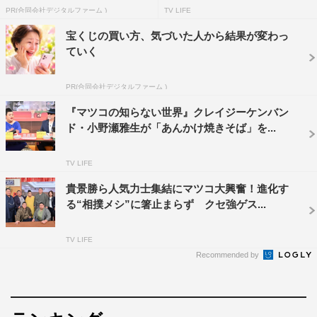
PR(合同会社デジタルファーム )
TV LIFE
宝くじの買い方、気づいた人から結果が変わっ
『マツコの知らない世界』山崎貴©TBS
ていく
今回はVFXの話をしにきたのに、結果的にマツコさんのす
PR(合同会社デジタルファーム )
ごさを世間に知らしめる結果になりました。ちょっと説明
『マツコの知らない世界』クレイジーケンバン
するだけで「こういうことでしょ？」とマツコさんから言
ド・小野瀬雅生が「あんかけ焼きそば」を...
ってくることが全部当たっていて、本当に頭がいいなぁ
と。でも、とても楽しかったです。
TV LIFE
番組情報
貴景勝ら人気力士集結にマツコ大興奮！進化す
る“相撲メシ”に箸止まらず クセ強ゲス...
『マツコの知らない世界』
TBS系
TV LIFE
Recommended by
2024年5月28日（水）午後8時55分～