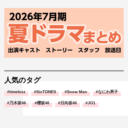
人気のタグ
timelesz
SixTONES
Snow Man
なにわ男子
乃木坂46
櫻坂46
日向坂46
JO1