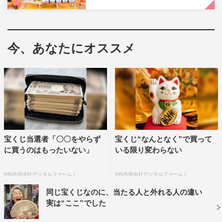
今、あなたにオススメ
『マツコの知らない世界』左から）マツコ・デラックス、山崎貴©TBS
さらに山崎監督はVFXの歴史についても解説。1902年、
宝くじ当選者「〇〇をやらず
宝くじ“なんとなく”で買って
奇術師のジョルジュ・メリエスが作った「月世界旅行」と
に買うのはもったいない」
いる限り変わらない
いう作品が世界初のVFX映画と言われており、その後、
1968年公開の「2001年宇宙の旅」や、1977年公開の「ス
PR(合同会社デジタルファーム )
PR(合同会社デジタルファーム )
ター・ウォーズ エピソード4/新たなる希望」など、特に
同じ宝くじなのに、当たる人と外れる人の違い
SF映画が新しい技法を生み出しVFX技術は進化し続けて
実は“ここ”でした
きたという。