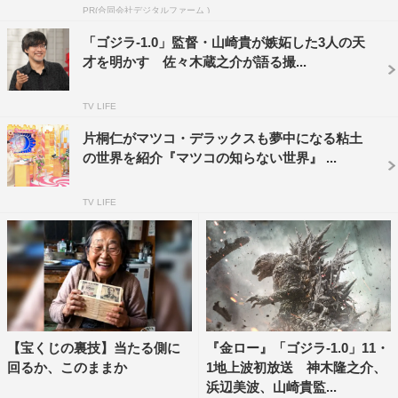
PR(合同会社デジタルファーム )
そして今やVFXはSF作品のみならず、時代劇から現代劇
「ゴジラ-1.0」監督・山崎貴が嫉妬した3人の天
までほとんどの映画で観客が気づかないうちに使用されて
才を明かす 佐々木蔵之介が語る撮...
いるとも話す。そんな観客が一切気づかない「インビジブ
ル」なVFXが素晴らしい映画の数々も山崎監督が紹介して
TV LIFE
いく。
片桐仁がマツコ・デラックスも夢中になる粘土
の世界を紹介『マツコの知らない世界』 ...
山崎貴監督コメント
TV LIFE
【宝くじの裏技】当たる側に
『金ロー』「ゴジラ-1.0」11・
回るか、このままか
1地上波初放送 神木隆之介、
浜辺美波、山崎貴監...