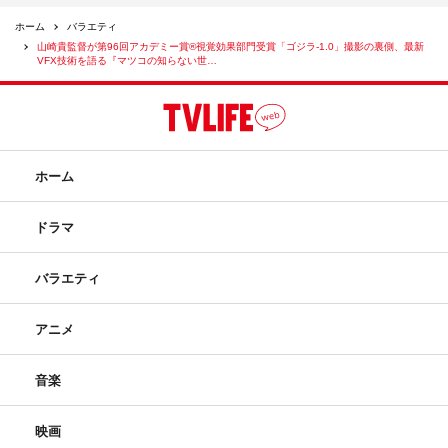
ホーム
バラエティ
山崎貴監督が第96回アカデミー賞®視覚効果部門受賞「ゴジラ-1.0」撮影の裏側、最新
VFX技術を語る『マツコの知らない世…
ホーム
ドラマ
バラエティ
アニメ
音楽
映画