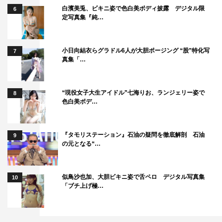
白濱美兎、ビキニ姿で色白美ボディ披露 デジタル限
6
定写真集『純…
小日向結衣らグラドル6人が大胆ポージング “股”特化写
7
真集「…
“現役女子大生アイドル”七海りお、ランジェリー姿で
8
色白美ボデ…
『タモリステーション』石油の疑問を徹底解剖 石油
9
の元となる“…
似鳥沙也加、大胆ビキニ姿で舌ペロ デジタル写真集
10
「ブチ上げ極…