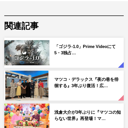
技法も多数使われたそう。
山崎監督いわく、そんな古典的な撮影技法とデジタル技術
が組み合わさることで、温かみのある映像になるのが現代
関連記事
VFXの魅力の一つだという。実際に「ゴジラ-1.0」の撮影
時の映像と完成した映像を比較して見たマツコ・デラック
「ゴジラ-1.0」Prime Videoにて
スも、「その方が映画として合っているし、心が動くんだ
5・3独占…
と思う」と納得。
またVFXで非常に難しいと言われる「水」の表現。「ゴジ
ラ-1.0」での海中のシーンや波など、水にまつわる映像を
マツコ・デラックス『夜の巷を徘
担当した若手クリエイター・野島達司さんを山崎監督が紹
徊する』3年ぶり復活！広…
介。山崎監督が「天才少年」とまでいう野島さんの作品に
マツコも「これが偽物！？」と驚がくする。
浅倉大介が3年ぶりに『マツコの知
らない世界』再登場！マ…