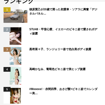
ランキング
槙原寛己が20歳で買った初愛車・ソアラに興奮「デジ
1
タルパネル…
©TBS
STU48・甲斐心愛、イエローのビキニ姿で愛されボデ
2
ィ披露
黒嵜菜々子、ランジェリー姿で色白美ボディ披露
3
マツコ・デラックス
山崎貴
高崎かなみ、葡萄色ビキニ姿で美ヒップ披露
4
#Mooove!・赤間四季、おさげ髪×ビキニ姿でスレンダ
5
ー美…