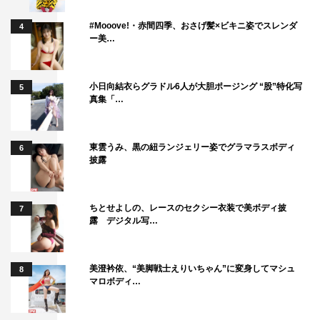
#Mooove!・赤間四季、おさげ髪×ビキニ姿でスレンダ
4
ー美…
小日向結衣らグラドル6人が大胆ポージング “股”特化写
5
真集「…
東雲うみ、黒の紐ランジェリー姿でグラマラスボディ
6
披露
ちとせよしの、レースのセクシー衣装で美ボディ披
7
露 デジタル写…
美澄衿依、“美脚戦士えりいちゃん”に変身してマシュ
8
マロボディ…