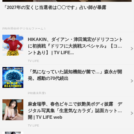
「2027年の宝くじ当選者は〇〇です」占い師が暴露
PR(合同会社デジタルファーム )
HIKAKIN、ダイアン・津田篤宏がドリフコント
に初挑戦『ドリフに大挑戦スペシャル』【コメ
ントあり】 | TV LIFE...
TV LIFE
「気になっていた認知機能が菌で…」森永が開
発。感動の70代続出
PR(森永乳業)
麻倉瑞季、春色ビキニで妖艶美ボディ披露 デ
ジタル写真集「生意気なカラダ」誌面カット公
開 | TV LIFE web
TV LIFE