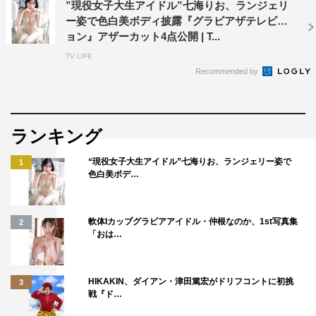
”現役女子大生アイドル”七海りお、ランジェリ
ー姿で色白美ボディ披露『グラビアザテレビジ
ョン』アザーカット4点公開 | T...
TV LIFE
Recommended by
ランキング
“現役女子大生アイドル”七海りお、ランジェリー姿で
1
色白美ボデ…
軟体Iカップグラビアアイドル・仲根なのか、1st写真集
2
「おは…
HIKAKIN、ダイアン・津田篤宏がドリフコントに初挑
3
戦『ド…