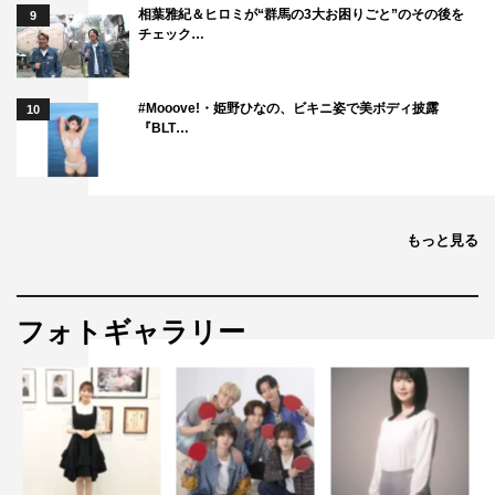
相葉雅紀＆ヒロミが“群馬の3大お困りごと”のその後を
9
チェック…
#Mooove!・姫野ひなの、ビキニ姿で美ボディ披露
10
『BLT…
もっと見る
フォトギャラリー