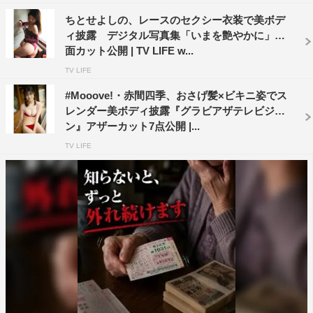
ちとせよしの、レースのセクシー衣装で美ボデ
ィ披露 デジタル写真集「いまを艶やかに」誌
面カット公開 | TV LIFE w...
TV LIFE
#Mooove!・赤間四季、おさげ髪×ビキニ姿でス
レンダー美ボディ披露『グラビアザテレビジョ
ン』アザーカット7点公開 |...
TV LIFE