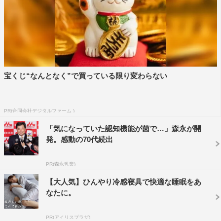
宝くじ“なんとなく”で買っている限り変わらない
PR(合同会社デジタルファーム )
「気になっていた認知機能が菌で…」森永が開
発。感動の70代続出
PR(森永乳業)
【大人気】ひんやり冷感寝具で快適な睡眠をあ
なたに。
PR(アイリスプラザ)