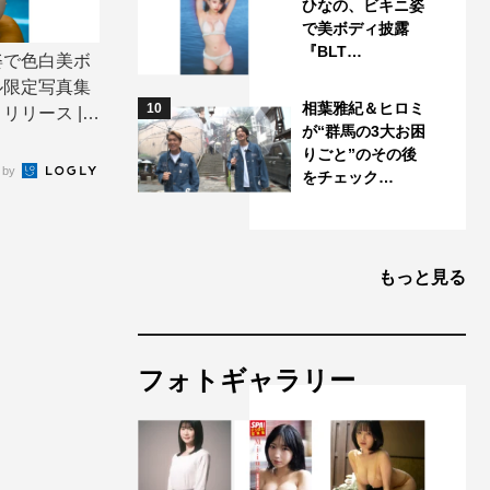
ひなの、ビキニ姿
で美ボディ披露
『BLT…
姿で色白美ボ
ル限定写真集
相葉雅紀＆ヒロミ
10
リース | T
が“群馬の3大お困
りごと”のその後
 by
をチェック…
もっと見る
フォトギャラリー