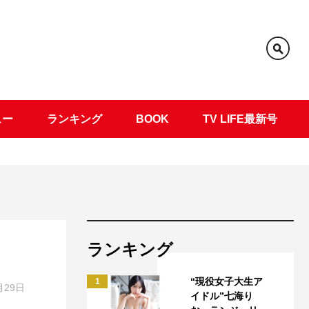
ュー
ランキング
BOOK
TV LIFE最新号
ランキング
“現役女子大生ア
1
月29日
イドル”七海り