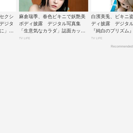
セクシ
麻倉瑞季、春色ビキニで妖艶美
白濱美兎、ビキニ
デジタ
ボディ披露 デジタル写真集
ディ披露 デジタ
に」誌
「生意気なカラダ」誌面カット
『純白のプリズム』リ
公開 | TV L...
V LIF...
TV LIFE
TV LIFE
Recommended