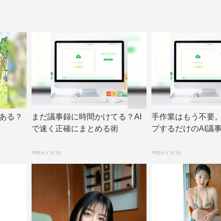
ある？
まだ議事録に時間かけてる？AI
手作業はもう不要
で速く正確にまとめる術
プするだけのAI議
PR(カイタヨ)
PR(カイタヨ)