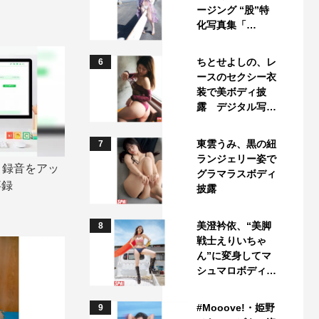
ージング “股”特
化写真集「…
ちとせよしの、レ
6
ースのセクシー衣
装で美ボディ披
露 デジタル写…
東雲うみ、黒の紐
7
ランジェリー姿で
。録音をアッ
グラマラスボディ
事録
披露
美澄衿依、“美脚
8
戦士えりいちゃ
ん”に変身してマ
シュマロボディ…
#Mooove!・姫野
9