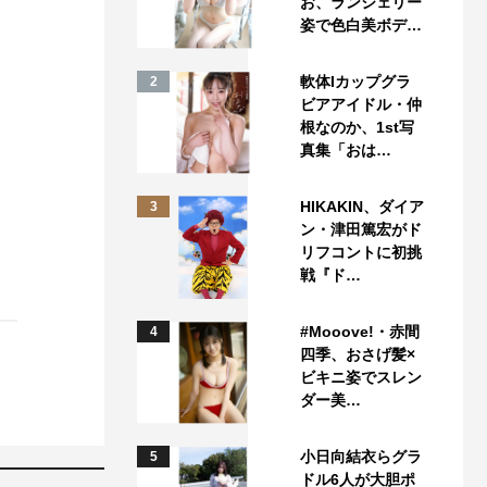
お、ランジェリー
姿で色白美ボデ…
軟体Iカップグラ
2
ビアアイドル・仲
根なのか、1st写
真集「おは…
HIKAKIN、ダイア
3
ン・津田篤宏がド
リフコントに初挑
戦『ド…
#Mooove!・赤間
4
四季、おさげ髪×
ビキニ姿でスレン
ダー美…
小日向結衣らグラ
5
ドル6人が大胆ポ