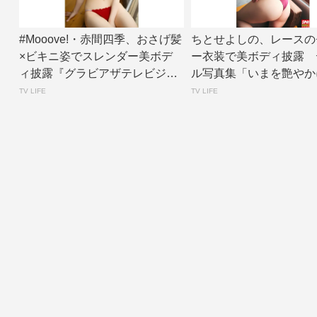
#Mooove!・赤間四季、おさげ髪
ちとせよしの、レースの
×ビキニ姿でスレンダー美ボデ
ー衣装で美ボディ披露 
ィ披露『グラビアザテレビジョ
ル写真集「いまを艶やか
ン』アザ...
面カット公開 |...
TV LIFE
TV LIFE