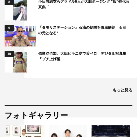
小日向結衣らグラドル6人が大胆ポージング “股”特化写
8
真集「…
『タモリステーション』石油の疑問を徹底解剖 石油
9
の元となる“…
似鳥沙也加、大胆ビキニ姿で舌ペロ デジタル写真集
10
「ブチ上げ極…
もっと見る
フォトギャラリー