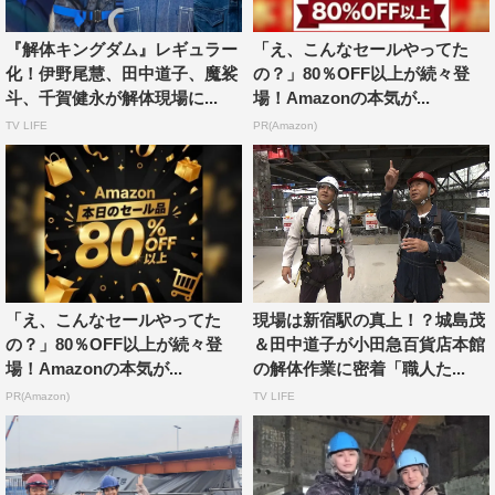
いよう、常に安全に気を付けながら作業する職人さんたち
の姿を見て、あらためて日本の解体技術の高さを教えても
『解体キングダム』レギュラー
「え、こんなセールやってた
化！伊野尾慧、田中道子、魔裟
の？」80％OFF以上が続々登
らいました。自分たちの街のはるか上空でこんなすごい解
斗、千賀健永が解体現場に...
場！Amazonの本気が...
体工事をしているということを、ぜひ多くの人に知ってほ
TV LIFE
PR(Amazon)
しいです。
番組情報
『解体キングダム』高さ150m!?巨大煙突を解体せよ」
NHK総合
2024年9月25日（水）午後7時57分～8時42分
「え、こんなセールやってた
現場は新宿駅の真上！？城島茂
再放送：2024年10月1日（火）午前0時35分～1時20分
の？」80％OFF以上が続々登
＆田中道子が小田急百貨店本館
（月曜深夜）
場！Amazonの本気が...
の解体作業に密着「職人た...
PR(Amazon)
TV LIFE
©NHK