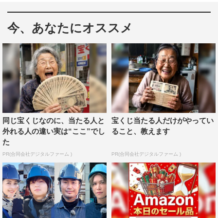
生センター。いわゆる下水処理施設で、日々排出される汚
泥を焼却処分する過程で発生する煙をできるだけ周りに迷
今、あなたにオススメ
惑をかけないようにするため、高さ150メートルもの巨大
煙突は作られた。ところが、周辺環境に配慮して高くした
ことと、巨大地震でも崩れない堅固さが、皮肉にも解体す
る上では難関として立ちはだかる。
上空150メートルで繰り広げられる巨大煙突と職人たちの
熱き戦いに密着するのは、元格闘家で若いころには解体現
同じ宝くじなのに、当たる人と
宝くじ当たる人だけがやってい
場で働いた経験を持つ魔裟斗。強い風にさらされ、足場も
外れる人の違い実は“ここ”でし
ること、教えます
組めない高所で挑む超難関ミッション、果たして、無事解
た
体することはできるのか。
PR(合同会社デジタルファーム )
PR(合同会社デジタルファーム )
魔裟斗 コメント
50年も前に建てられた巨大煙突がこんなに静かに解体され
ていくのを見て、感動しました。周囲に破片一つ落とさな