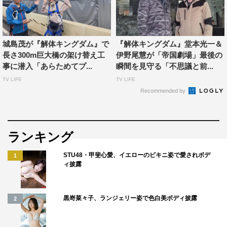
城島茂が『解体キングダム』で
『解体キングダム』堂本光一＆
長さ300m巨大橋の架け替え工
伊野尾慧が「帝国劇場」最後の
事に潜入「あらためてプ...
瞬間を見守る「不思議と前...
TV LIFE
TV LIFE
Recommended by
ランキング
STU48・甲斐心愛、イエローのビキニ姿で愛されボデ
1
ィ披露
黒嵜菜々子、ランジェリー姿で色白美ボディ披露
2