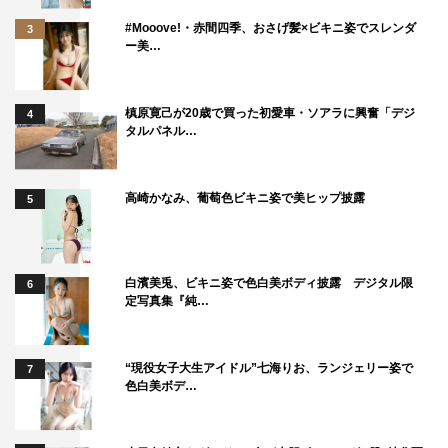
#Mooove!・赤間四季、おさげ髪×ビキニ姿でスレンダ
3
ー美…
槙原寛己が20歳で買った初愛車・ソアラに興奮「デジ
4
タルパネル…
高崎かなみ、葡萄色ビキニ姿で美ヒップ披露
5
白濱美兎、ビキニ姿で色白美ボディ披露 デジタル限
6
定写真集『純…
“現役女子大生アイドル”七海りお、ランジェリー姿で
7
色白美ボデ…