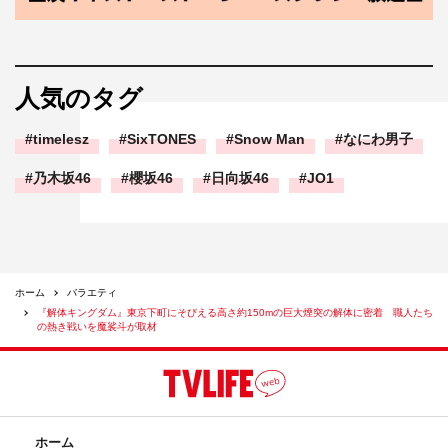
人気のタグ
timelesz
SixTONES
Snow Man
なにわ男子
乃木坂46
櫻坂46
日向坂46
JO1
ホーム
バラエティ
『解体キングダム』東京下町にそびえる高さ約150mの巨大煙突の解体に密着 職人たち
の熱き戦いを魔裟斗が取材
ホーム