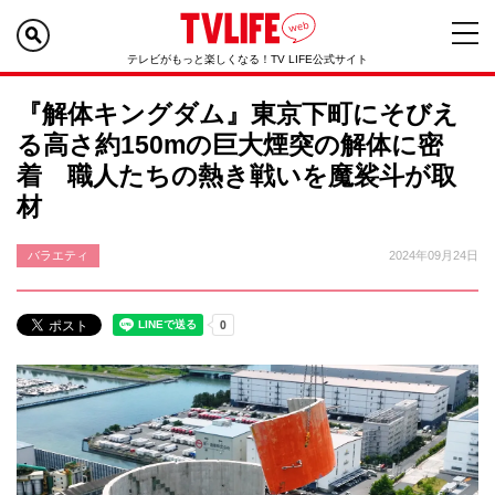
テレビがもっと楽しくなる！TV LIFE公式サイト
『解体キングダム』東京下町にそびえ
る高さ約150mの巨大煙突の解体に密
着 職人たちの熱き戦いを魔裟斗が取
材
バラエティ
2024年09月24日