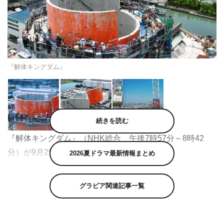
『解体キングダム』
続きを読む
『解体キングダム』（NHK総合 午後7時57分～8時42
分）が9月25日（水）に放送される。
2026夏ドラマ最新情報まとめ
普段見ることのない解体現場に潜入し、驚きの技術を紹介
グラビア関連記事一覧
する『解体キングダム』。今回は半世紀近く前に建てられ
た、高さ150メートルに迫る巨大煙突の解体に密着する。
現場は都民の暮らしを支える東京・江東区にある砂町水再