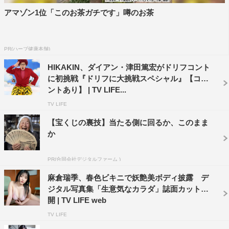
アマゾン1位「このお茶ガチです」噂のお茶
PR(ハーブ健康本舗)
HIKAKIN、ダイアン・津田篤宏がドリフコント
に初挑戦『ドリフに大挑戦スペシャル』【コメ
ントあり】 | TV LIFE...
TV LIFE
【宝くじの裏技】当たる側に回るか、このまま
か
PR(合同会社デジタルファーム )
麻倉瑞季、春色ビキニで妖艶美ボディ披露 デ
ジタル写真集「生意気なカラダ」誌面カット公
開 | TV LIFE web
TV LIFE