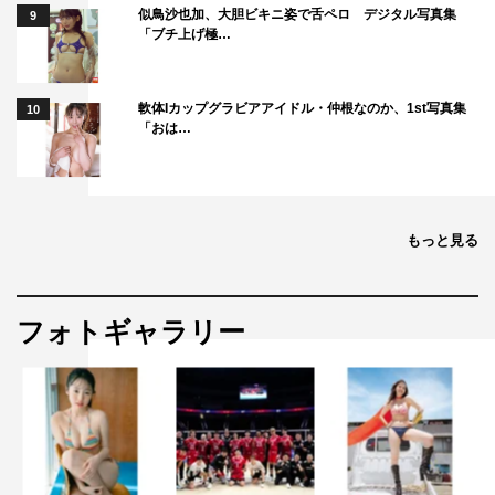
似鳥沙也加、大胆ビキニ姿で舌ペロ デジタル写真集
9
「ブチ上げ極…
軟体Iカップグラビアアイドル・仲根なのか、1st写真集
10
「おは…
もっと見る
フォトギャラリー