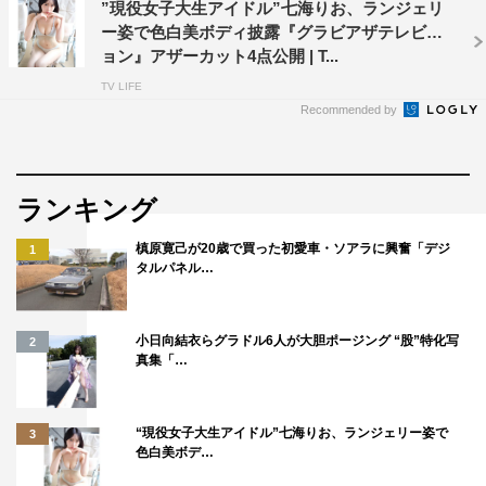
”現役女子大生アイドル”七海りお、ランジェリ
ー姿で色白美ボディ披露『グラビアザテレビジ
ョン』アザーカット4点公開 | T...
TV LIFE
Recommended by
ランキング
槙原寛己が20歳で買った初愛車・ソアラに興奮「デジ
1
タルパネル…
小日向結衣らグラドル6人が大胆ポージング “股”特化写
2
真集「…
“現役女子大生アイドル”七海りお、ランジェリー姿で
3
色白美ボデ…