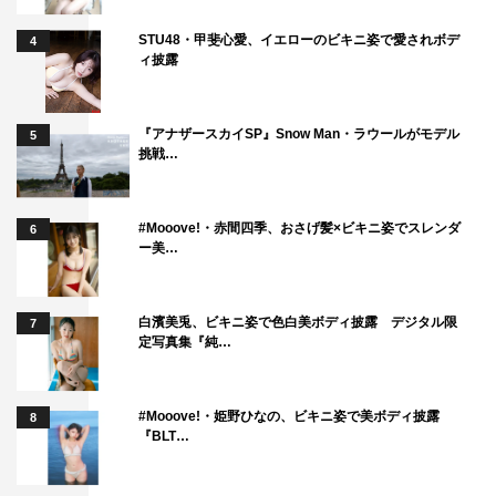
STU48・甲斐心愛、イエローのビキニ姿で愛されボデ
4
ィ披露
『アナザースカイSP』Snow Man・ラウールがモデル
5
挑戦…
#Mooove!・赤間四季、おさげ髪×ビキニ姿でスレンダ
6
ー美…
白濱美兎、ビキニ姿で色白美ボディ披露 デジタル限
7
定写真集『純…
#Mooove!・姫野ひなの、ビキニ姿で美ボディ披露
8
『BLT…