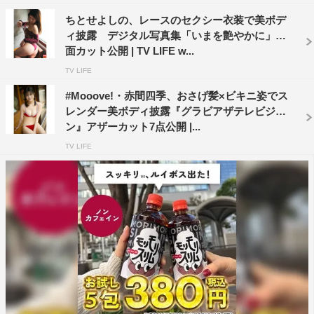
ちとせよしの、レースのセクシー衣装で美ボデ
ィ披露 デジタル写真集「いまを艶やかに」誌
面カット公開 | TV LIFE w...
TV LIFE
#Mooove!・赤間四季、おさげ髪×ビキニ姿でス
レンダー美ボディ披露『グラビアザテレビジョ
ン』アザーカット7点公開 |...
TV LIFE