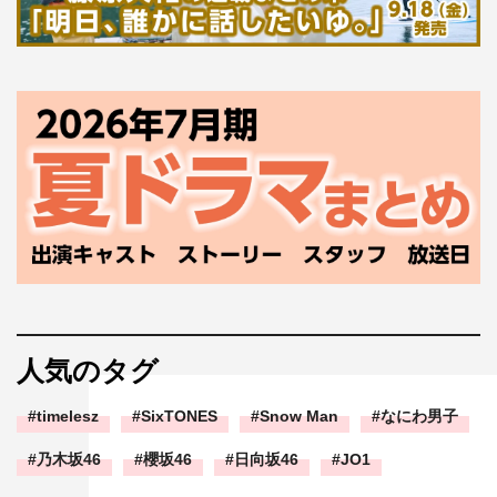
人気のタグ
timelesz
SixTONES
Snow Man
なにわ男子
乃木坂46
櫻坂46
日向坂46
JO1