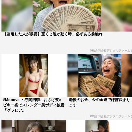
【当選した人が暴露】宝くじ運が動く時、必ずある前触れ
PR(合同会社デジタルファーム )
#Mooove!・赤間四季、おさげ髪×
老後のお金、今の金運でほぼ決まり
ビキニ姿でスレンダー美ボディ披露
ます
『グラビア...
PR(合同会社デジタルファーム )