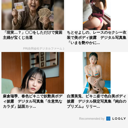
「現実…？」〇〇をしただけで貧困
ちとせよしの、レースのセクシー衣
主婦が宝くじ当選
装で美ボディ披露 デジタル写真集
「いまを艶やかに...
PR(合同会社デジタルファーム )
麻倉瑞季、春色ビキニで妖艶美ボデ
白濱美兎、ビキニ姿で色白美ボディ
ィ披露 デジタル写真集「生意気な
披露 デジタル限定写真集『純白の
カラダ」誌面カッ...
プリズム』リリー...
Recommended by