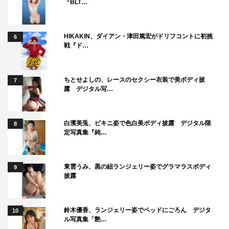
『BLT…
HIKAKIN、ダイアン・津田篤宏がドリフコントに初挑
6
戦『ド…
ちとせよしの、レースのセクシー衣装で美ボディ披
7
露 デジタル写…
白濱美兎、ビキニ姿で色白美ボディ披露 デジタル限
8
定写真集『純…
東雲うみ、黒の紐ランジェリー姿でグラマラスボディ
9
披露
鈴木優香、ランジェリー姿でベッドにごろん デジタ
10
ル写真集「艶…