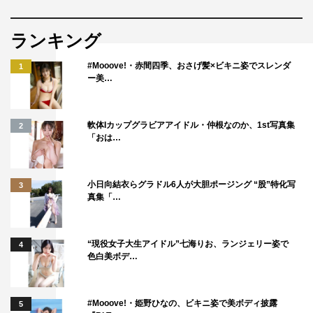
ランキング
#Mooove!・赤間四季、おさげ髪×ビキニ姿でスレンダ
1
ー美…
軟体Iカップグラビアアイドル・仲根なのか、1st写真集
2
「おは…
小日向結衣らグラドル6人が大胆ポージング “股”特化写
3
真集「…
“現役女子大生アイドル”七海りお、ランジェリー姿で
4
色白美ボデ…
#Mooove!・姫野ひなの、ビキニ姿で美ボディ披露
5