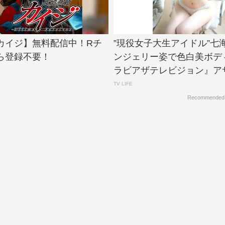
カイジ】無料配信中！Rチ
”現役女子大生アイドル”七
ら登録不要！
ンジェリー姿で色白美ボデ
ラビアザテレビジョン』アザー
TV LIFE
Recommended