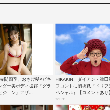
e!・赤間四季、おさげ髪×ビキ
HIKAKIN、ダイアン・津
ンダー美ボディ披露『グラ
フコントに初挑戦『ドリフ
ジョン』アザ...
ペシャル』【コメントあり】.
TV LIFE