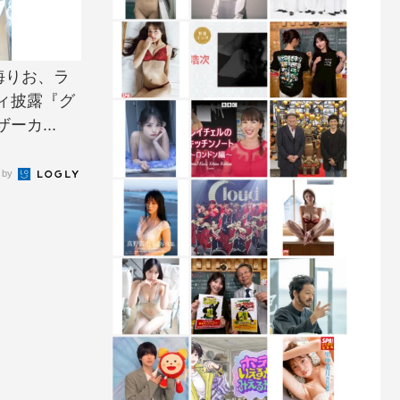
海りお、ラ
ィ披露『グ
カ...
 by