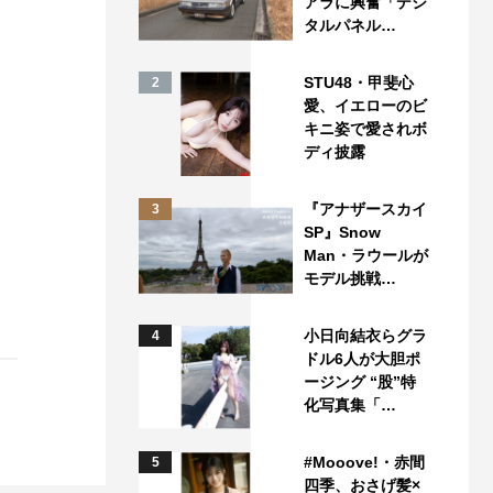
アラに興奮「デジ
タルパネル…
STU48・甲斐心
2
愛、イエローのビ
キニ姿で愛されボ
ディ披露
『アナザースカイ
3
SP』Snow
Man・ラウールが
モデル挑戦…
小日向結衣らグラ
4
ドル6人が大胆ポ
ージング “股”特
化写真集「…
#Mooove!・赤間
5
四季、おさげ髪×