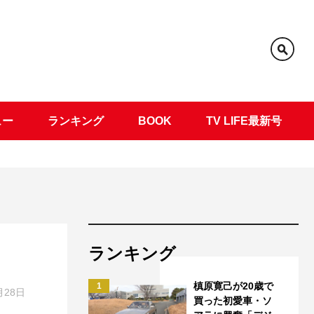
ュー
ランキング
BOOK
TV LIFE最新号
ランキング
槙原寛己が20歳で
1
月28日
買った初愛車・ソ