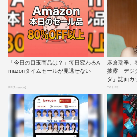
「今日の目玉商品は？」毎日変わるA
麻倉瑞季、
mazonタイムセールが見逃せない
披露 デジ
ダ」誌面カット公
PR(Amazon)
TV LIFE