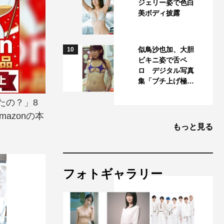
ジェリー姿で色白
美ボディ披露
似鳥沙也加、大胆
10
ビキニ姿で舌ペ
ロ デジタル写真
集「ブチ上げ極…
たの？」8
azonの本
もっと見る
フォトギャラリー