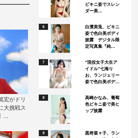
ビキニ姿でスレン
ダー美…
白濱美兎、ビキニ
6
姿で色白美ボディ
披露 デジタル限
定写真集『純…
“現役女子大生ア
7
イドル”七海り
お、ランジェリー
姿で色白美ボデ…
高崎かなみ、葡萄
8
田篤宏がドリ
色ビキニ姿で美ヒ
に大挑戦ス
ップ披露
..
黒嵜菜々子、ラン
9