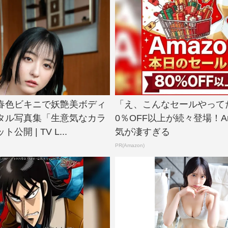
春色ビキニで妖艶美ボディ
「え、こんなセールやって
タル写真集「生意気なカラ
0％OFF以上が続々登場！Am
開 | TV L...
気が凄すぎる
PR(Amazon)