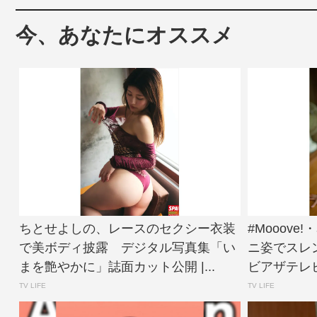
今、あなたにオススメ
ちとせよしの、レースのセクシー衣装
#Mooov
で美ボディ披露 デジタル写真集「い
ニ姿でスレ
まを艶やかに」誌面カット公開 |...
ビアザテレビ
TV LIFE
TV LIFE