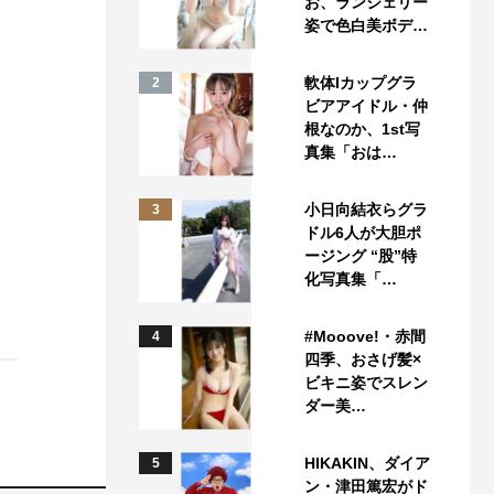
お、ランジェリー
姿で色白美ボデ…
軟体Iカップグラ
2
ビアアイドル・仲
根なのか、1st写
真集「おは…
小日向結衣らグラ
3
ドル6人が大胆ポ
ージング “股”特
化写真集「…
#Mooove!・赤間
4
四季、おさげ髪×
ビキニ姿でスレン
ダー美…
HIKAKIN、ダイア
5
ン・津田篤宏がド