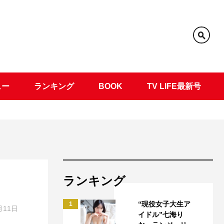
ュー
ランキング
BOOK
TV LIFE最新号
ランキング
“現役女子大生ア
1
月11日
イドル”七海り