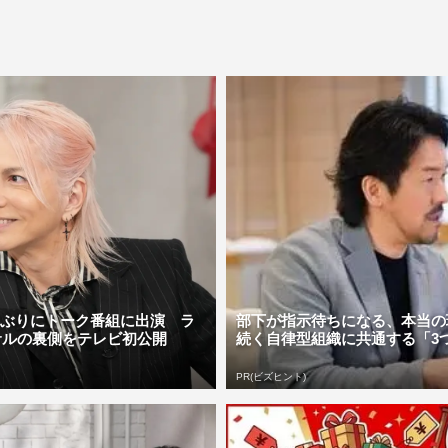
0年ぶりにトーク番組に出演 ラ
部下が指示待ちになる、本当の
サルの裏側をテレビ初公開
続く自律型組織に共通する「3
PR(ビズヒント)