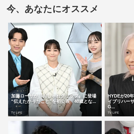
今、あなたにオススメ
加藤ローサが『おしゃれクリップ』に登場
HYDEが2
“伝えたかったこと”を初公表 40歳とな...
イブリハー
G...
TV LIFE
TV LIFE