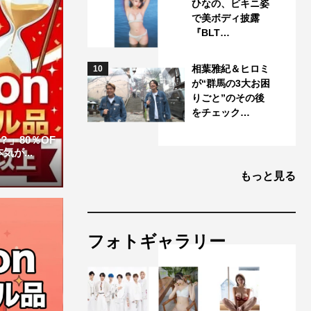
ひなの、ビキニ姿
で美ボディ披露
『BLT…
相葉雅紀＆ヒロミ
10
が“群馬の3大お困
りごと”のその後
をチェック…
」80％OF
が...
もっと見る
フォトギャラリー