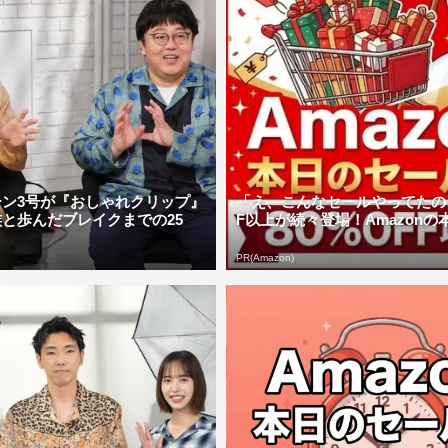
ーン3号が『おしゃれクリップ』
「え、こんなセールやってたの？
と歩んだブレイクまでの25
F以上が続々登場！Amazonの本気
PR(Amazon)