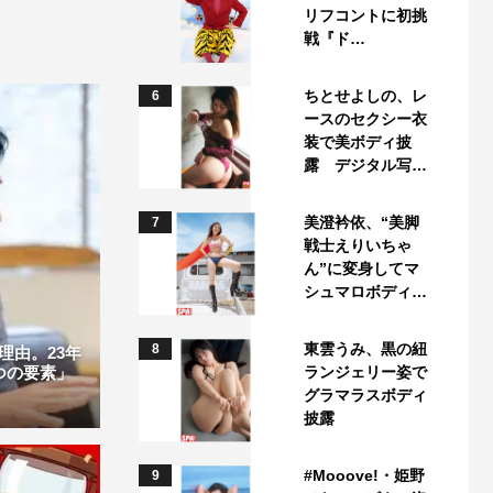
リフコントに初挑
戦『ド…
ちとせよしの、レ
6
ースのセクシー衣
装で美ボディ披
露 デジタル写…
美澄衿依、“美脚
7
戦士えりいちゃ
ん”に変身してマ
シュマロボディ…
東雲うみ、黒の紐
8
理由。23年
ランジェリー姿で
つの要素」
グラマラスボディ
披露
#Mooove!・姫野
9