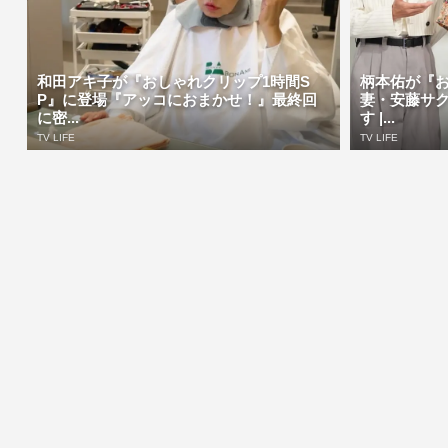
和田アキ子が『おしゃれクリップ1時間S
柄本佑が『
P』に登場『アッコにおまかせ！』最終回
妻・安藤サ
に密...
す |...
TV LIFE
TV LIFE