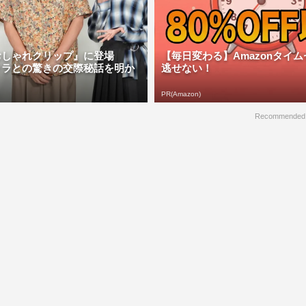
おしゃれクリップ』に登場
【毎日変わる】Amazonタイ
クラとの驚きの交際秘話を明か
逃せない！
PR(Amazon)
Recommended