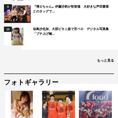
『博士ちゃん』伊藤沙莉が初登場 大好きな芦田愛菜
9
とのタッグで…
似鳥沙也加、大胆ビキニ姿で舌ペロ デジタル写真集
10
「ブチ上げ極…
もっと見る
フォトギャラリー