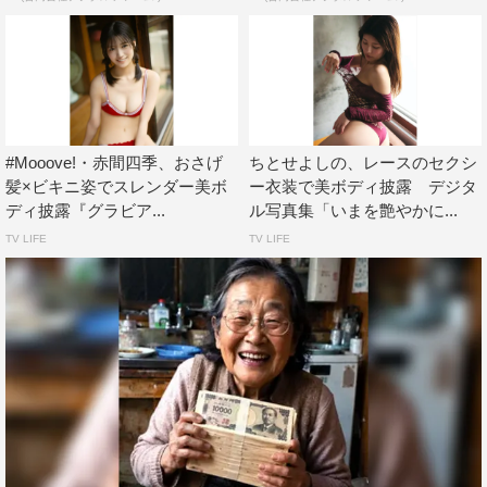
#Mooove!・赤間四季、おさげ
ちとせよしの、レースのセクシ
髪×ビキニ姿でスレンダー美ボ
ー衣装で美ボディ披露 デジタ
ディ披露『グラビア...
ル写真集「いまを艶やかに...
TV LIFE
TV LIFE