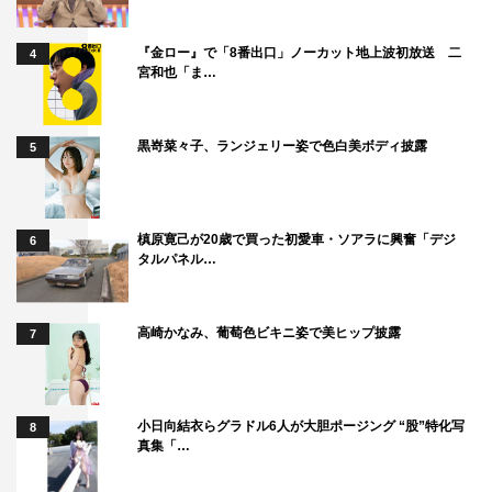
『金ロー』で「8番出口」ノーカット地上波初放送 二
4
宮和也「ま…
黒嵜菜々子、ランジェリー姿で色白美ボディ披露
5
槙原寛己が20歳で買った初愛車・ソアラに興奮「デジ
6
タルパネル…
高崎かなみ、葡萄色ビキニ姿で美ヒップ披露
7
小日向結衣らグラドル6人が大胆ポージング “股”特化写
8
真集「…