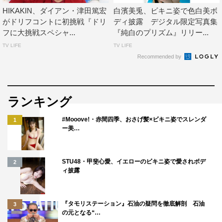
HIKAKIN、ダイアン・津田篤宏
白濱美兎、ビキニ姿で色白美ボ
がドリフコントに初挑戦『ドリ
ディ披露 デジタル限定写真集
フに大挑戦スペシャ...
『純白のプリズム』リリー...
TV LIFE
TV LIFE
Recommended by
ランキング
#Mooove!・赤間四季、おさげ髪×ビキニ姿でスレンダ
1
ー美…
STU48・甲斐心愛、イエローのビキニ姿で愛されボデ
2
ィ披露
『タモリステーション』石油の疑問を徹底解剖 石油
3
の元となる“…