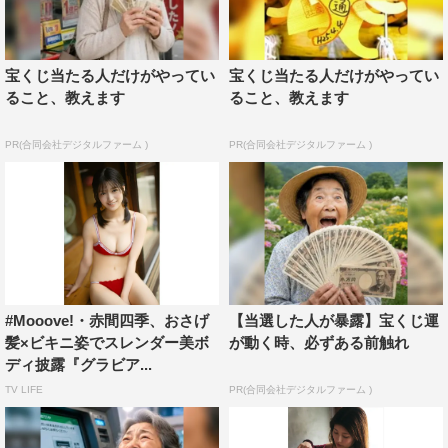
宝くじ当たる人だけがやってい
宝くじ当たる人だけがやってい
ること、教えます
ること、教えます
PR(合同会社デジタルファーム )
PR(合同会社デジタルファーム )
#Mooove!・赤間四季、おさげ
【当選した人が暴露】宝くじ運
髪×ビキニ姿でスレンダー美ボ
が動く時、必ずある前触れ
ディ披露『グラビア...
TV LIFE
PR(合同会社デジタルファーム )