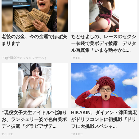
老後のお金、今の金運でほぼ決
ちとせよしの、レースのセクシ
まります
ー衣装で美ボディ披露 デジタ
ル写真集「いまを艶やかに...
PR(合同会社デジタルファーム )
TV LIFE
”現役女子大生アイドル”七海り
HIKAKIN、ダイアン・津田篤宏
お、ランジェリー姿で色白美ボ
がドリフコントに初挑戦『ドリ
ディ披露『グラビアザテ...
フに大挑戦スペシャ...
TV LIFE
TV LIFE