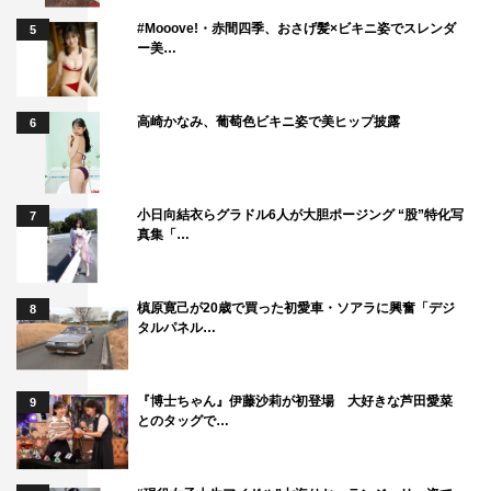
#Mooove!・赤間四季、おさげ髪×ビキニ姿でスレンダ
5
ー美…
高崎かなみ、葡萄色ビキニ姿で美ヒップ披露
6
小日向結衣らグラドル6人が大胆ポージング “股”特化写
7
真集「…
槙原寛己が20歳で買った初愛車・ソアラに興奮「デジ
8
タルパネル…
『博士ちゃん』伊藤沙莉が初登場 大好きな芦田愛菜
9
とのタッグで…