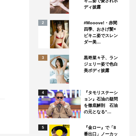
キニ姿で愛されボ
ディ披露
#Mooove!・赤間
2
四季、おさげ髪×
ビキニ姿でスレン
ダー美…
黒嵜菜々子、ラン
3
ジェリー姿で色白
美ボディ披露
『タモリステーシ
4
ョン』石油の疑問
を徹底解剖 石油
の元となる“…
『金ロー』で「8
5
番出口」ノーカッ