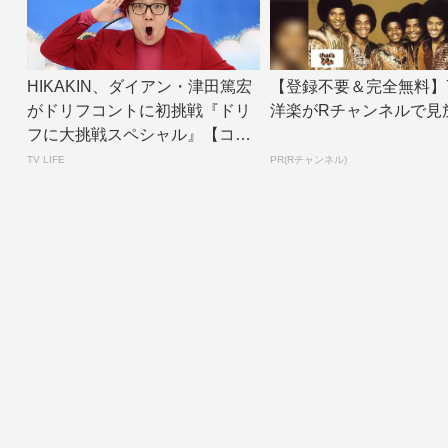
HIKAKIN、ダイアン・津田篤宏
【登録不要＆完全無料】
がドリフコントに初挑戦『ドリ
洋楽がRチャンネルで見
フに大挑戦スペシャル』【コメ
ントあり】...
TV LIFE
PR(Rチャンネル)