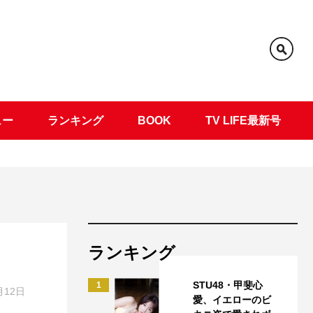
ュー
ランキング
BOOK
TV LIFE最新号
ランキング
STU48・甲斐心
1
月12日
愛、イエローのビ