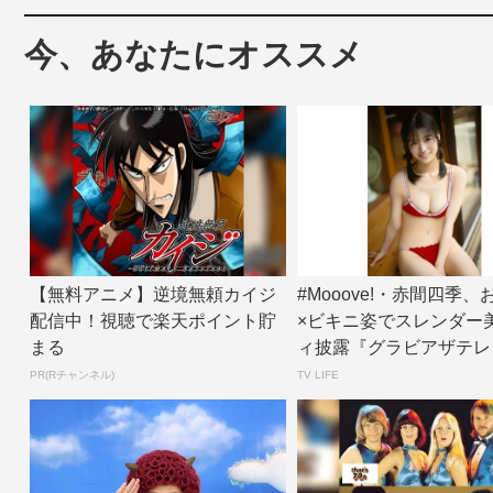
今、あなたにオススメ
【無料アニメ】逆境無頼カイジ
#Mooove!・赤間四季
配信中！視聴で楽天ポイント貯
×ビキニ姿でスレンダー
まる
ィ披露『グラビアザテレ
ン』アザ...
PR(Rチャンネル)
TV LIFE