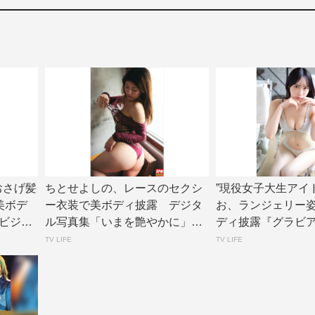
、おさげ髪
ちとせよしの、レースのセクシ
”現役女子大生アイ
美ボデ
ー衣装で美ボディ披露 デジタ
お、ランジェリー
ビジョ
ル写真集「いまを艶やかに」誌
ディ披露『グラビ
面カット公開 |...
ョン』アザーカ...
TV LIFE
TV LIFE