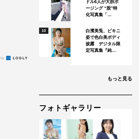
ドル6人が大胆ポ
ージング “股”特
化写真集「…
白濱美兎、ビキニ
10
姿で色白美ボディ
披露 デジタル限
定写真集『純…
 by
もっと見る
フォトギャラリー