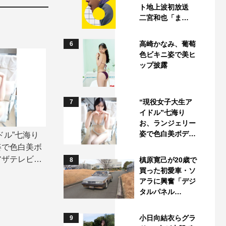
ト地上波初放送
二宮和也「ま…
高崎かなみ、葡萄
6
色ビキニ姿で美ヒ
ップ披露
“現役女子大生ア
7
イドル”七海り
お、ランジェリー
姿で色白美ボデ…
ドル”七海り
姿で色白美ボ
アザテレビジ
槙原寛己が20歳で
8
買った初愛車・ソ
アラに興奮「デジ
タルパネル…
小日向結衣らグラ
9