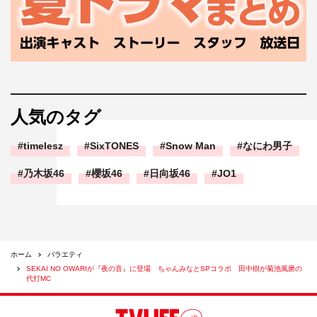
人気のタグ
timelesz
SixTONES
Snow Man
なにわ男子
乃木坂46
櫻坂46
日向坂46
JO1
ホーム
バラエティ
SEKAI NO OWARIが『夜の音』に登場 ちゃんみなとSPコラボ 田中樹が菊池風磨の
代打MC