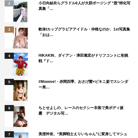
小日向結衣らグラドル6人が大胆ポージング “股”特化写
2
真集「…
軟体Iカップグラビアアイドル・仲根なのか、1st写真集
3
「おは…
HIKAKIN、ダイアン・津田篤宏がドリフコントに初挑
4
戦『ド…
#Mooove!・赤間四季、おさげ髪×ビキニ姿でスレンダ
5
ー美…
ちとせよしの、レースのセクシー衣装で美ボディ披
6
露 デジタル写…
美澄衿依、“美脚戦士えりいちゃん”に変身してマシュ
7