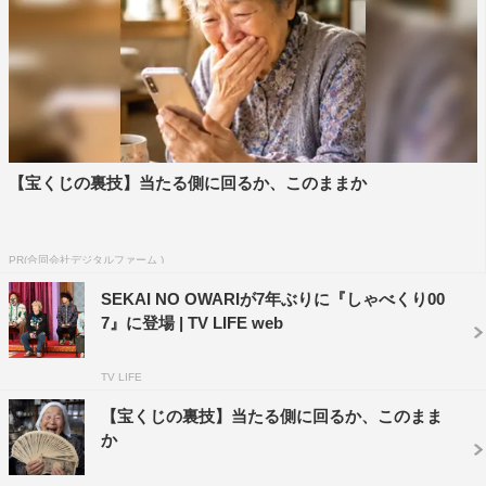
や全然、そうじゃなかったですよ」と真相を明かし、スタ
ジオは大笑い。また、FukaseはSEKAI NO OWARIの音楽
制作の拠点、通称「セカオワハウス」にちゃんみなが初め
て遊びに来た時のことを振り返り、衝撃のエピソードを明
かす。
さらに、もともとSEKAI NO OWARIの大ファンだったち
【宝くじの裏技】当たる側に回るか、このままか
ゃんみなは「私が作るクリエイティブのDNAに確実に組
み込まれてる」と4人をアーティストとして最大級にリス
PR(合同会社デジタルファーム )
ペクト。その理由を「SEKAI NO OWARIっていう国なん
SEKAI NO OWARIが7年ぶりに『しゃべくり00
ですよ」と力説する。逆に4人がちゃんみなをアーティス
7』に登場 | TV LIFE web
トとして認知したのはいつなのか。FukaseやSaoriが明か
す知られざる事実に、ちゃんみなが「うれしいです」とは
TV LIFE
にかむひと幕も。
【宝くじの裏技】当たる側に回るか、このまま
そして、世代を超えて共鳴し合うSEKAI NO OWARIとち
か
ゃんみなが、一夜限りのスペシャルステージで2019年リ