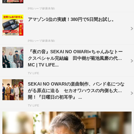
ルバム『Nautilus』のジャケットは、Fukaseが自ら東京藝
PR(ハーブ健康本舗)
術大学の学園祭に足を運んで見いだした村松佳樹にデザイ
ンを依頼。その才能は瞬く間に世に知れ渡り、イギリスの
アマゾン1位の実績！380円で5日間お試し。
ロックバンド・The 1975も村松を起用するまでに。
過去の実績を参考にオファーを出すアーティストも多い
PR(ハーブ健康本舗)
中、なぜFukaseは誰も手を付けていない未発掘の才能を
『夜の音』SEKAI NO OWARI×ちゃんみなトー
次々と発見できるのか。トークパートでは、そんな
クスペシャル完結編 田中樹が菊池風磨の代打
Fukaseが持つプロデューサーとしての顔を深掘り。「僕
MC | TV LIFE...
がオファーする時は、資料だけ見てオファーするってこと
TV LIFE
はほぼないです」と語るFukaseが、新たな才能とコラボ
SEKAI NO OWARIの楽曲制作、バンド名につな
する際に必ずやっていることとは。
がる原点に迫る セカオワハウスの内側も大公
開！『日曜日の初耳学』 ...
そんなFukaseが今、ステージを共にしたいと熱望するア
TV LIFE
ーティスト・ちゃんみなが登場。ビジュアルも表現も全く
異なる両者。今回のコラボが実現したいきさつを「めっち
ゃシンプルだった」と語るFukaseに、ちゃんみなが「い