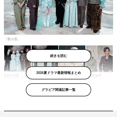
『夜の音』
続きを読む
2026夏ドラマ最新情報まとめ
5月12日（火）放送の『夜の音－TOKYO MIDNIGHT
MUSIC－』（日本テレビ系 深夜0時24分～0時54分）
グラビア関連記事一覧
は、SEKAI NO OWARIをゲストに迎える。
この番組は、菊池風磨（timelesz）と畑芽育がMCを務め
る“あなたへ贈る”新たな音楽番組。毎週1組のアーティス
トを迎え、楽曲に込めた思いや背景を丁寧にひもときなが