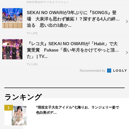
PR(合同会社デジタルファーム )
リースの「LOVE SONG」を披露。今回のために、海外ア
ーティストの衣装も手掛ける話題のデザイナー・Daisuke
SEKAI NO OWARIが3年ぶりに『SONGS』登
場 大泉洋も思わず嫉妬！？深すぎる4人の絆に
Tanakaが特別にデザインした唯一無二の衣装で歌い上げ
迫る 思い出の1曲か...
る。このほか、SEKAI NO OWARIがメジャーデビュー15
TV LIFE
周年という節目に再レコーディングした「眠り姫（Happy
『レコ大』SEKAI NO OWARIが「Habit」で大
Ending Version）」も披露する。
賞受賞 Fukase「長い年月をかけてやっと頂け
た」 | TV...
番組情報
TV LIFE
『夜の音－TOKYO MIDNIGHT MUSIC－』
Recommended by
日本テレビ系
2026年5月12日（火）深夜0時24分～0時54分
ランキング
出演アーティスト：SEKAI NO OWARI、ちゃんみな
MC：畑芽育、田中樹（SixTONES）
“現役女子大生アイドル”七海りお、ランジェリー姿で
1
色白美ボデ…
ナレーション：CRAZY COCO
©日本テレビ