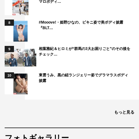
マロボディ…
#Mooove!・姫野ひなの、ビキニ姿で美ボディ披露
8
『BLT…
相葉雅紀＆ヒロミが“群馬の3大お困りごと”のその後を
9
チェック…
東雲うみ、黒の紐ランジェリー姿でグラマラスボディ
10
披露
もっと見る
フォトギャラリー