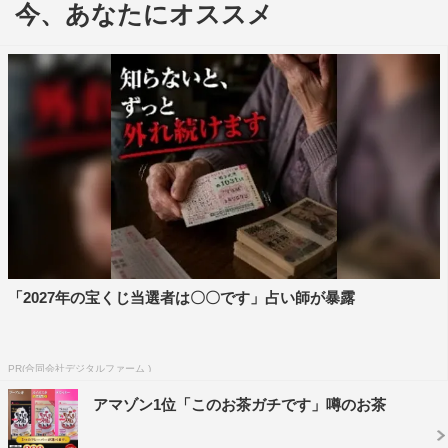
今、あなたにオススメ
ら、その物語を凝縮したスタジオライブを届ける。今回
は、お休み中の菊池風磨に代わり、
田中樹（SixTONES）がMCを務める。
ゲストアーティストは、世代を超えて愛される名曲の数々
もさることながら、ライブ会場全体をノスタルジックな遊
園地にしてしまうなど、圧倒的なステージ演出で他のアー
ティストからも一目置かれるSEKAI NO OWARI。そんな
彼らが近年さらなる進化を遂げている裏にあるもの…それ
は“新たな才能との化学反応”。
「2027年の宝くじ当選者は〇〇です」占い師が暴露
2020年リリースの「umbrella」のMVでは、映像ディレク
ション未経験の俳優・池田大を監督に起用。その後も共に
数々の作品を生み出し、2022年に社会現象を巻き起こし
PR(合同会社デジタルファーム )
た「Habit」のMVでは、MTV主催の音楽アワードで年間の
アマゾン1位「このお茶ガチです」噂のお茶
最優秀ビデオ賞に輝いた。さらに、2024年リリースのア