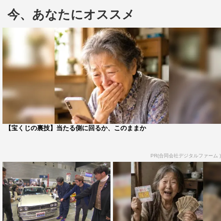
ショー「ノスタルジック2デイズ」を特集する。
今、あなたにオススメ
前回、主に旧車販売店ブースを堪能した一行が、今回はさ
らなる深みを目指して、自動車メーカーや博物館、そして
未来の整備士が集う自動車整備学校のブースを直撃。180
社、280台もの旧車が集結した熱気あふれる会場で、岡田
と共にぶらり散歩を楽しむ。
スバルに続き、一行が訪れたのは「ホンダヘリテージワー
クス」のブース。2026年4月に始動したばかりのこのプロ
【宝くじの裏技】当たる側に回るか、このままか
ジェクトは、旧型スポーツ車種を対象に部品の復刻やレス
トアを行うホンダの新たな挑戦。その記念すべき第一弾と
PR(合同会社デジタルファーム )
して登場したのが、伝説の名車・NSX。まるで新車のよう
な輝きを取り戻したその姿に、小木博明は「メーカーが手
がけているんだから間違いない。もはや新車だよ！」と目
を丸くして大はしゃぎ。思わず「買っちゃおうかな…」と
本音が漏れるほど、究極の再生技術を絶賛する。細部まで