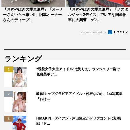
ー”の写真を見た矢作兼は「山に不法投棄されているよう
『おぎやはぎの愛車遍歴』「オーナ
『おぎやはぎの愛車遍歴』「ノスタ
ーさんいらっ車い!!」旧車オーナー
ルジック2デイズ」でレアな国産旧
な状態だよ！」と、原型をとどめない姿に驚きを隠せな
さんのディープ...
車に大興奮 ゲス...
い。
Recommended by
「よくこれをやろうと思ったね！」と、廃車寸前の状態か
ら再生に挑んだ学生たちを一同は大絶賛。しかも、わずか
3〜4か月という短期間で完成させたと聞いてさらに驚く
ランキング
が、何より一同を仰天させたのはその「入手ルートと驚愕
の費用」。ボロボロに朽ち果て、穴の開いていたエンジン
“現役女子大生アイドル”七海りお、ランジェリー姿で
1
色白美ボデ…
ルームはいかにしてよみがえったのか。ボディ再生の軌跡
とともに、昭和世代が色めき立つ「懐かしのアイテム」が
施された内装も必見だ。
軟体Iカップグラビアアイドル・仲根なのか、1st写真集
2
「おは…
他にも、学生10人がかりで制作した渾身の一台や、トヨペ
ット・コロナ（RT20型）など、廃車寸前からの劇的なビ
HIKAKIN、ダイアン・津田篤宏がドリフコントに初挑
3
フォーアフターはまさに感動モノ。若き整備士たちの手に
戦『ド…