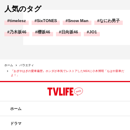
人気のタグ
timelesz
SixTONES
Snow Man
なにわ男子
乃木坂46
櫻坂46
日向坂46
JO1
ホーム
バラエティ
『おぎやはぎの愛車遍歴』ホンダが本気でレストアしたNSXに小木博明「もはや新車だ
よ！」
ホーム
ドラマ