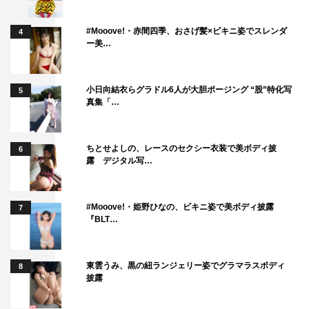
よって奇跡の復活を遂げた名車たちに注目だ。
番組情報
#Mooove!・赤間四季、おさげ髪×ビキニ姿でスレンダ
4
ー美…
『おぎやはぎの愛車遍歴 NO CAR, NO LIFE!』
BS日テレ
小日向結衣らグラドル6人が大胆ポージング “股”特化写
5
2026年5月16日（土）午後9時～9時54分
真集「…
出演者：おぎやはぎ、今井優杏（自動車ジャーナリスト）
ちとせよしの、レースのセクシー衣装で美ボディ披
6
ゲスト：岡田圭右
露 デジタル写…
©BS日テレ
#Mooove!・姫野ひなの、ビキニ姿で美ボディ披露
7
『BLT…
東雲うみ、黒の紐ランジェリー姿でグラマラスボディ
8
披露