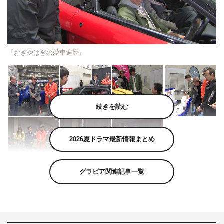
『おぎやはぎの愛車遍歴』
続きを読む
2026夏ドラマ最新情報まとめ
グラビア関連記事一覧
5月16日（土）放送の『おぎやはぎの愛車遍歴 NO CAR,
NO LIFE!』（BS日テレ 午後9時～9時54分）は、前回に
続いて、ますだおかだの岡田圭右をゲストに迎えて、パシ
フィコ横浜で開催された日本最大級のクラシックモーター