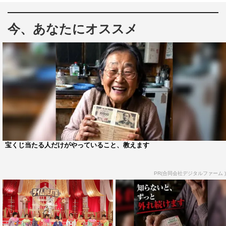
生、猪俣周杜、篠塚大輝のtimeleszメンバー8人が、「と
今、あなたにオススメ
にかく何事にも全力で、汗をかく！」を合言葉に、全員一
丸となって、かつそれぞれの個性を発揮しながら、さまざ
まな企画に挑戦する『タイムレスマン』。今回は、ゲーム
企画「タイムDEATH」の第2弾を送る。
「タイムDEATH」は、色とりどりのピエロの衣装を身に
まとったメンバー8人が2チームに分かれ、制限時間1分間
でさまざまなゲームにチャレンジするゲームバトル企画。
1分間でクリアできなければ、お仕置き執行人であるホワ
宝くじ当たる人だけがやっていること、教えます
イトタイガーの“シロ”から、かなり強めのお仕置きを受け
る羽目に。両チームは、刻々と迫り来る罰ゲームのプレッ
PR(合同会社デジタルファーム )
シャーと戦いながらゲームクリアを目指す。
5月1日放送の第1弾に続いて、今回も“つまようじ”こと佐
藤勝利と“マッチ棒”こと橋本将生の“つまッチ”コンビが真