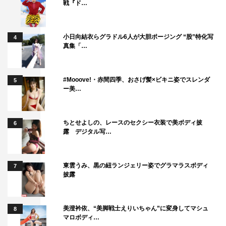
戦『ド…
©フジテレビ
小日向結衣らグラドル6人が大胆ポージング “股”特化写
4
真集「…
#Mooove!・赤間四季、おさげ髪×ビキニ姿でスレンダ
5
ー美…
ちとせよしの、レースのセクシー衣装で美ボディ披
6
露 デジタル写…
東雲うみ、黒の紐ランジェリー姿でグラマラスボディ
7
披露
美澄衿依、“美脚戦士えりいちゃん”に変身してマシュ
8
マロボディ…