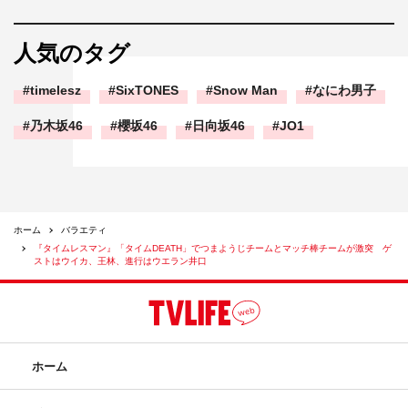
人気のタグ
timelesz
SixTONES
Snow Man
なにわ男子
乃木坂46
櫻坂46
日向坂46
JO1
ホーム
バラエティ
『タイムレスマン』「タイムDEATH」でつまようじチームとマッチ棒チームが激突 ゲ
ストはウイカ、王林、進行はウエラン井口
ホーム