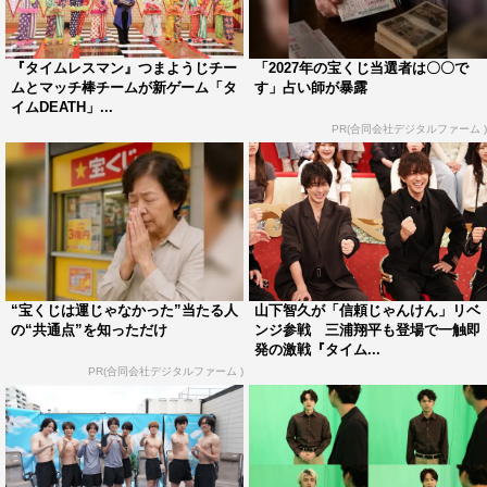
っ向勝負。佐藤＆菊池＆原＆猪俣にゲストの王林を迎え
た“つまようじチーム”と、橋本＆松島＆寺西＆篠塚にゲス
トのファーストサマーウイカを迎えた“マッチ棒チーム”に
『タイムレスマン』つまようじチー
「2027年の宝くじ当選者は〇〇で
ムとマッチ棒チームが新ゲーム「タ
す」占い師が暴露
分かれて対戦する。
イムDEATH」...
PR(合同会社デジタルファーム )
両チームは、お題のワードが歌詞の中に入っている曲を歌
う「縛りカラオケ」、パネルの文字列の中から間違った表
記の文字を見つける「脳バグ間違い探し」、ボトルシップ
（瓶の中に入った船の模型）の甲板に人形を立てる「ボト
ルシップチャレンジ」など、前回にも挑戦したゲームで対
決するほか、代表者が投げた紙飛行機を残りのメンバーが
“宝くじは運じゃなかった”当たる人
山下智久が「信頼じゃんけん」リベ
滑走路風のボードを使ってキャッチする全員参加の新ゲー
の“共通点”を知っただけ
ンジ参戦 三浦翔平も登場で一触即
発の激戦『タイム...
ム「紙飛行機ランディング」にも挑戦。もし負けたら、お
PR(合同会社デジタルファーム )
仕置きも全員で受けなければならないとあって、両チーム
一同、緊張の面持ちでゲームに臨む。
また、「あみだセンブリ茶」「激クサ空気砲」など、第1