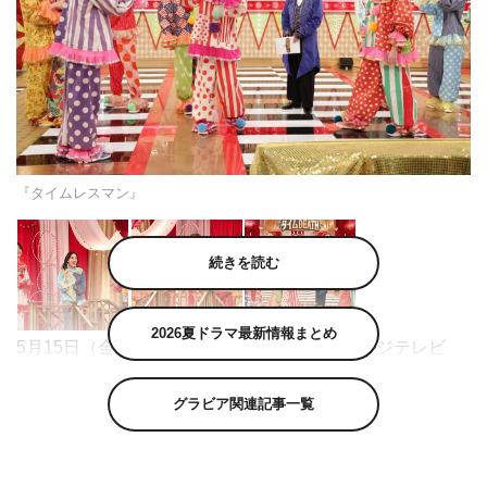
『タイムレスマン』
続きを読む
2026夏ドラマ最新情報まとめ
5月15日（金）放送の『タイムレスマン』（フジテレビ
系 午後9時58分～10時52分）は、ゲストにファーストサ
グラビア関連記事一覧
マーウイカ、王林、進行に井口浩之（ウエストランド）を
迎えてゲーム企画「タイムDEATH」の第2弾を送る。
佐藤勝利、菊池風磨、松島聡、寺西拓人、原嘉孝、橋本将