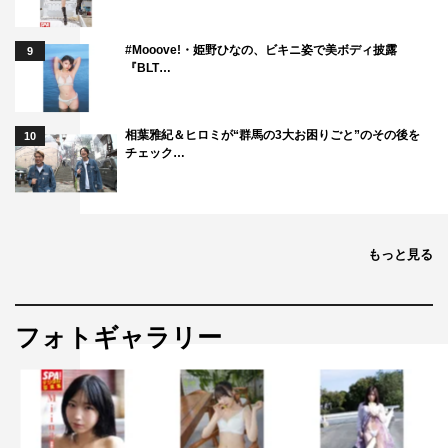
#Mooove!・姫野ひなの、ビキニ姿で美ボディ披露
9
『BLT…
相葉雅紀＆ヒロミが“群馬の3大お困りごと”のその後を
10
チェック…
もっと見る
フォトギャラリー