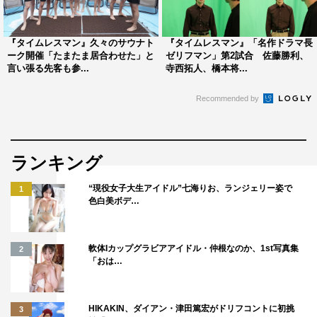
弾でもスタジオ中を震撼させたお仕置きに加え、超強力な
新たなるお仕置きも登場する。
『タイムレスマン』久々のサウナト
『タイムレスマン』「名作ドラマ長
ーク開催「たまたま居合わせた」と
ゼリフマン」第2試合 佐藤勝利、
番組情報
言い張る先客も参...
寺西拓人、橋本将...
『タイムレスマン』
Recommended by
フジテレビ系
2026年5月15日（金）午後9時58分～10時52分
ランキング
＜出演＞
timelesz（佐藤勝利、菊池風磨、松島聡、寺西拓人、原嘉
“現役女子大生アイドル”七海りお、ランジェリー姿で
1
孝、橋本将生、猪俣周杜、篠塚大輝）
色白美ボデ…
＜ゲスト＞
軟体Iカップグラビアアイドル・仲根なのか、1st写真集
2
ファーストサマーウイカ、王林
「おは…
＜進行＞
井口浩之（ウエストランド）
HIKAKIN、ダイアン・津田篤宏がドリフコントに初挑
3