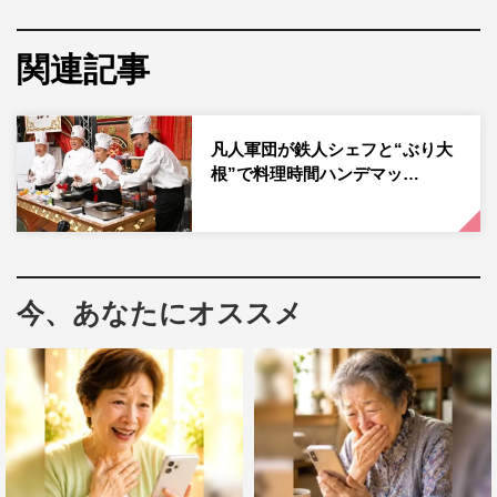
なります！27」と「料理時間ハンデマッチ鉄人vs凡人シェ
フ軍団」の2本立てで送る。
関連記事
「ゴチになります！27」には、VIPチャレンジャーとして
元ゴチメンバーの上川隆也が8年ぶりの参戦。さらに7年ぶ
り2回目となる賀来賢人も登場する。
凡人軍団が鉄人シェフと“ぶり大
根”で料理時間ハンデマッ…
当時の自腹の金額を端数まで覚えているという上川に対し
て、前回のことを「ほとんど覚えていない」という賀来。
しかし前回の成績が2位と聞いて「負ける気がしない」と
強気に。岡村隆史（ナインティナイン）は8年前と変わら
今、あなたにオススメ
ない上川にいきなり近づいて当時を懐かしむ。
ゴチバトルの舞台は、東京オペラシティ53階にある、松阪
牛「よし田」。扱う牛肉は全てA5ランク。最上級の牛肉
を存分に味わえる鉄板焼きや贅を尽くした創作料理が楽し
める。設定金額は、一人2万3,000円。自腹額は8人で18万
円前後となる。