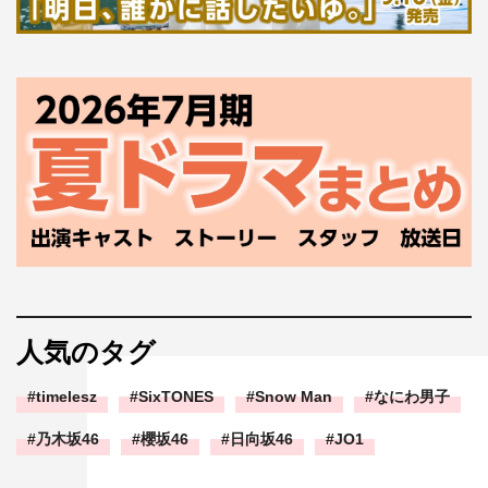
人気のタグ
timelesz
SixTONES
Snow Man
なにわ男子
乃木坂46
櫻坂46
日向坂46
JO1