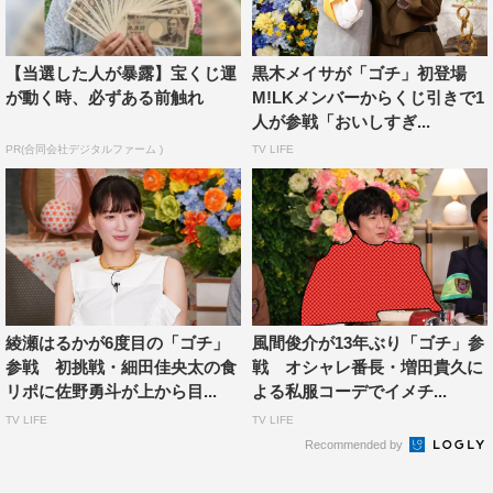
フ覚えに関して聞くと、賀来「前はめちゃめちゃ早かっ
た」と言い、これには上川もうなずく。そして上川が驚き
【当選した人が暴露】宝くじ運
黒木メイサが「ゴチ」初登場
のセリフの覚え方を紹介し、これには一同感心する。
が動く時、必ずある前触れ
M!LKメンバーからくじ引きで1
人が参戦「おいしすぎ...
賀来は佐野とドラマで5年前に共演。佐野は賀来のことを
PR(合同会社デジタルファーム )
TV LIFE
「親戚の兄ちゃん」みたいと言うが、これには増田からも
っともらしいツッコミが。その佐野は、当時からずっと気
になっていたことを賀来に切り出す。
A5ランクの松阪牛に困惑する一同は、さっぱり予想がつ
かず大混乱。相変わらず佐野が強さを見せるのか。賀来は
綾瀬はるかが6度目の「ゴチ」
風間俊介が13年ぶり「ゴチ」参
佐野の魔の“ささやき”に惑わされる。白石は「動悸が止ま
参戦 初挑戦・細田佳央太の食
戦 オシャレ番長・増田貴久に
りません」、上川も「にわかに足元がぐらついてまいりま
リポに佐野勇斗が上から目...
よる私服コーデでイメチ...
した」と不安に…。そして、倉科は連敗を阻止することが
TV LIFE
TV LIFE
できるのか。
Recommended by
番組情報