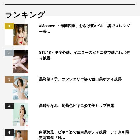
『ぐるぐるナインティナイン』
ランキング
日本テレビ系
#Mooove!・赤間四季、おさげ髪×ビキニ姿でスレンダ
1
2026年5月21日（木）午後7時～8時54分
ー美…
「ゴチになります！27」
増田貴久（NEWS）、せいや（霜降り明星）、白石麻衣、
STU48・甲斐心愛、イエローのビキニ姿で愛されボデ
2
ィ披露
佐野勇斗（M!LK）、倉科カナ
VIPチャレンジャー：上川隆也、賀来賢人
進行：羽鳥慎一
黒嵜菜々子、ランジェリー姿で色白美ボディ披露
3
©日本テレビ
高崎かなみ、葡萄色ビキニ姿で美ヒップ披露
4
白濱美兎、ビキニ姿で色白美ボディ披露 デジタル限
5
定写真集『純…