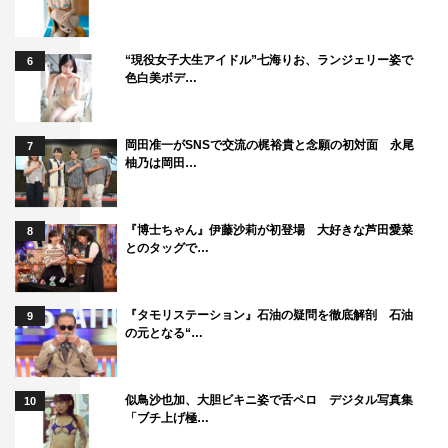
“現役女子大生アイドル”七海りお、ランジェリー姿で
6
色白美ボデ…
岡田准一がSNSで交流の梶裕貴と念願の初対面 永尾
7
柚乃は岡田…
『博士ちゃん』伊藤沙莉が初登場 大好きな芦田愛菜
8
とのタッグで…
『タモリステーション』石油の疑問を徹底解剖 石油
9
の元となる“…
似鳥沙也加、大胆ビキニ姿で舌ペロ デジタル写真集
10
「ブチ上げ極…