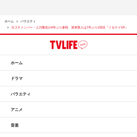
ホーム
バラエティ
元ゴチメンバー・上川隆也が8年ぶり参戦 賀来賢人は7年ぶり2回目『ぐるナイSP』
ホーム
ドラマ
バラエティ
アニメ
音楽