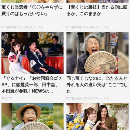
宝くじ当選者「〇〇をやらずに
【宝くじの裏技】当たる側に回
今回のテーマは「若返ったらうれしいなゴチ」。メンバー
買うのはもったいない」
るか、このままか
に“若返りたいところ”を事前に調査し、さまざまな脳トレ
企画や話題のグッズを用意。今年40歳になる増田貴久
PR(合同会社デジタルファーム )
PR(合同会社デジタルファーム )
（NEWS）は首回りが気になるそうで、ストレッチ器具を
試すが、まさかの衝撃映像となり賀来もびっくり。話題の
ハイテクグッズでは、頭皮全般をケアしたいというせいや
（霜降り明星）が謎のヘルメット、肌のコンディションが
気になる岡村が謎のマスクをそれぞれ装着するが、果たし
て変化はあるのか。
『ぐるナイ』「お盆同窓会ゴチ
同じ宝くじなのに、当たる人と
SP」に船越英一郎、田中圭、
外れる人の違い実は“ここ”でし
また、全員で脳トレや脳を活性化するゲームに挑戦。子供
本田翼が参戦！NEWSの...
た
とよく脳トレをやっているという賀来は「自信がある」、
TV LIFE
PR(合同会社デジタルファーム )
最年少の佐野勇斗（M!LK）も「僕は得意です。こういう
の」と語るが本当なのか。一方で最年長の上川は「できる
気がしません」というが「拍動が上がっています」と集中
力を見せる。一方、倉科カナ、増田は意外にも苦戦。セリ