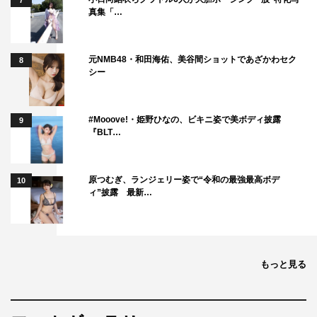
7
真集「…
吉田：そう言われるようになるには、全然曲が足りないね
（笑）。
元NMB48・和田海佑、美谷間ショットであざかわセク
8
シー
曽野：本当に足りない！（笑）なのでこれからも音楽活動
を頑張りたいなっていう気持ちになりましたね。
#Mooove!・姫野ひなの、ビキニ姿で美ボディ披露
9
◆最後に番組の見どころを教えてください。
『BLT…
曽野：音楽って唯一、全ての人間の共通の趣味みたいなと
原つむぎ、ランジェリー姿で“令和の最強最高ボデ
10
ころがあるから、家族とか親戚とか全世代で集まってテレ
ィ”披露 最新…
ビを囲んで、“あの時代はこうだったんだよ”っていいなが
ら、大勢で楽しめる番組になっていると思います！
吉田：どの世代にも新しい刺激がある番組だと思いま
もっと見る
す。“自分って意外とこの時代の曲の雰囲気が好きだな”み
たいな発見もあると思うし、みんなでワイワイしながら見
ていただければなと思います！