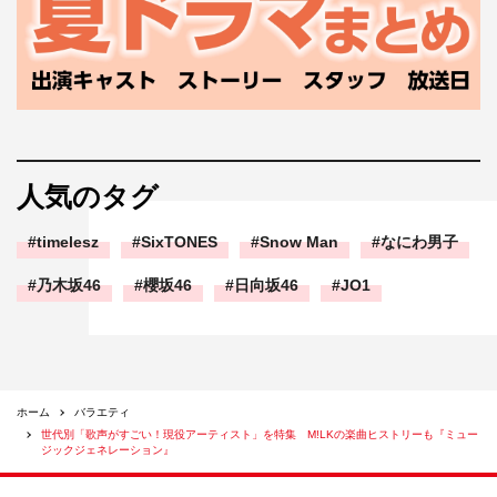
人気のタグ
timelesz
SixTONES
Snow Man
なにわ男子
乃木坂46
櫻坂46
日向坂46
JO1
ホーム
バラエティ
世代別「歌声がすごい！現役アーティスト」を特集 M!LKの楽曲ヒストリーも『ミュー
ジックジェネレーション』