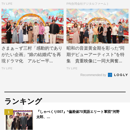
て、ある歌手の雰囲気が後の時代の歌手に引き継がれてい
TV LIFE
PR(合同会社デジタルファーム )
く様も見ることができたので、日本の音楽の歴史を見たよ
うな気がして、すごく勉強になりました。この歴史を僕ら
M!LKでもつないでいけるようにって考えると、もっと頑
張らなきゃな、とも思いました。
さまぁ～ず三村「感動的であり
昭和の音楽黄金期を彩った“同
◆「歌声がすごい！現役アーティスト」というテーマでし
がたい企画」“娘の結婚式”を再
期デビューアーティスト”を特
たが、特に印象に残っているアーティストは？
現ドラマ化 アルピー平...
集 貴重映像に一同大興奮...
TV LIFE
TV LIFE
曽野：僕は（Mrs. GREEN APPLEの）大森（元貴）さん
Recommended by
ですね。これだけたくさんのアーティストの曲を聴いた中
でも、大森さんはやっぱりすごいなってあらためて感じま
した。
ランキング
吉田：僕は2人いるんですけど、MISIAさんと玉置浩二さ
『しゃべくり007』“偏差値70英語エリート軍団”河野
1
んはやっぱり強すぎるなと。好きな曲はたくさんあるんで
太郎、…
すけど、今回映像を拝見したときに、お2人のパフォーマ