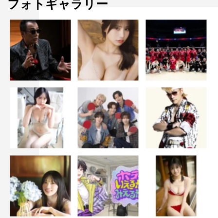
フォトギャラリー
番組情報
『ミュージックジェネレーション』
フジテレビ系
2026年5月21日（木）午後7時～9時54分
MC：さまぁ～ず（大竹一樹、三村マサカズ）
進行：井上清華（フジテレビアナウンサー）
スタジオゲスト：小森 隼（GENERATIONS）、syudou、
長谷川忍（シソンヌ）、松尾そのま、M!LK（曽野舜太、
吉⽥仁⼈）、YOU、弓木奈於（乃木坂46）
※五十音順
©フジテレビ