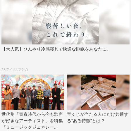
また、M!LKの楽曲をメジャーデビュー曲「Ribbon」か
ら、最新曲の「アイドルパワー」まで年度ごとにMVやラ
イブ映像で紹介。フジテレビの音楽番組に出演した時の貴
重な歌唱映像も登場。スタジオでは、結成から現在までの
年表を見ながら、当時のエピソードを聞いていく。スタジ
オの曽野＆吉田のデビュー当時のビジュアルや、紅白初出
【大人気】ひんやり冷感寝具で快適な睡眠をあなたに。
場決定の瞬間の映像も公開する。
M!LK（曽野舜太、吉田仁人）コメント
PR(アイリスプラザ)
◆収録を終えての感想をお聞かせください。
曽野：前回出させていただいたときもそうだったんですけ
ど、カラオケに行きたくなりますね！令和・平成だけじゃ
なく、昭和の曲も新たに知ることができて、名曲はずっと
世代別「青春時代から今も歌声
宝くじが当たる人にだけ共通す
引き継がれていくものなんだなと思いました。
が好きなアーティスト」を特集
る“ある特徴”とは？
『ミュージックジェネレー...
吉田：自分の世代以外の曲に触れるといろんな名曲があっ