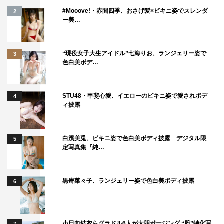
ンスから、曲を超えてくるパワーをすごく感じて。貴重で
#Mooove!・赤間四季、おさげ髪×ビキニ姿でスレンダ
2
した。
ー美…
◆M!LK特集がありましたが、あらためて自分たちの歴史
を振り返ってみて、いかがでしたか？
“現役女子大生アイドル”七海りお、ランジェリー姿で
3
色白美ボデ…
吉田：今回番組内で僕らの歴史を紹介していただきました
が、自分たちはまだまだだなと思っていて。活動年表だっ
STU48・甲斐心愛、イエローのビキニ姿で愛されボデ
4
て、桑田（佳祐）さんの何分の1なんだって話ですから
ィ披露
（笑）。やはり、これからどう続けていくかが大事なんだ
と思っています。でも、「好きすぎて滅！」とかで初めて
白濱美兎、ビキニ姿で色白美ボディ披露 デジタル限
5
M!LKを知ってくれた方にお伝えする機会をいただけて、
定写真集『純…
すごく光栄でした。
曽野：今後、新しい元号ができて、この番組で“令和のア
黒嵜菜々子、ランジェリー姿で色白美ボディ披露
6
ーティスト”を特集したときに、“M!LKよかったよね”って
言われるように、これからも頑張っていきたいなって思い
ました。
小日向結衣らグラドル6人が大胆ポージング “股”特化写