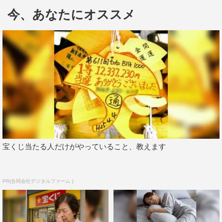
がすごい！現役アーティスト」をテーマに、各世代の定番
今、あなたにオススメ
ソングの数々を、ゲストの思い出エピソードとともに紹介
していく。
ゲストには、令和世代に現役高校生でモデルの松尾その
ま、⼸⽊奈於（乃木坂46）、ダンスボーカルグループ・
M!LKから2回目の登場となる曽野舜太と初登場の吉田仁
人、平成世代に小森 隼（GENERATIONS）、syudou、長
谷川忍（シソンヌ）、昭和世代には、YOUがMCのさまぁ
～ず（大竹一樹、三村マサカズ）と共に参戦する。
各世代から選ばれた「歌声がすごい！現役アーティスト」
宝くじ当たる人だけがやっていること、教えます
を女性アーティスト、男性アーティスト、グループに分け
て一挙に紹介。ライブ映像の迫力ある歌唱にスタジオ中が
PR(合同会社デジタルファーム )
声を失う場面も。また、歌声がすごい！アーティストのカ
バーソングも紹介。M!LKの吉田があるバンドの曲をカバ
ーした映像が披露されると、その歌声に大竹も感心する。