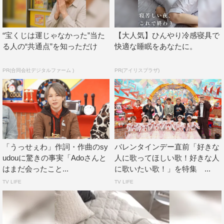
世代を超えて不動の人気を誇るサザンオールスターズの桑
田佳祐は、古希（70歳）を迎えた今年、バンド・ソロを含
“宝くじは運じゃなかった”当た
【大人気】ひんやり冷感寝具で
めた48年のキャリア史上初めてアニメソングの作詞・作曲
る人の“共通点”を知っただけ
快適な睡眠をあなたに。
を手がけた。そんな桑田のソロ曲の中で、ここ30年間のカ
ラオケで歌われた曲を集計。最も歌われた曲をランキング
PR(合同会社デジタルファーム )
PR(アイリスプラザ)
形式で発表していく。
Adoの「うっせぇわ」を作詞・作曲したシンガーソングラ
イターであり、ボカロPのsyudouが2回目の参戦。前回登
場した際に、分かりやすい解説を披露しスタジオメンバー
をうならせたsyudouが、今回は、ボカロ曲の作り方や魅
「うっせぇわ」作詞・作曲のsy
バレンタインデー直前「好きな
udouに驚きの事実「Adoさんと
人に歌ってほしい歌！好きな人
力をスタジオで実演しながら解説。その魅力になぞらえた
はまだ会ったこと...
に歌いたい歌！」を特集 ...
syudouお薦めのボカロ曲が偶然にも弓木が出かける支度
TV LIFE
TV LIFE
をする時に聴いている曲だというが、果たしてどんな曲な
のか。