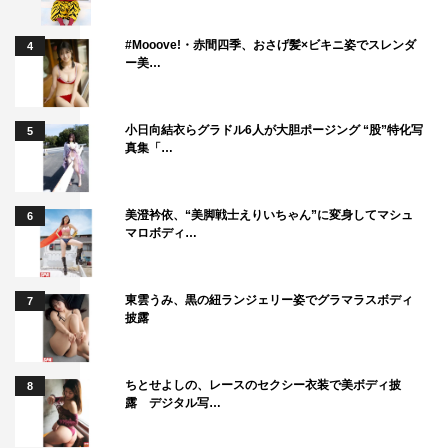
ブ中の赤面エピソードを告白し、畑が「えぇ!? いいんです
#Mooove!・赤間四季、おさげ髪×ビキニ姿でスレンダ
4
かそれ！？」と大笑いするひと幕も。
ー美…
注目のスタジオライブは、日本のテレビ初披露となる新曲
「ddok ddok ddok」を、国内外でさまざまなアーティスト
小日向結衣らグラドル6人が大胆ポージング “股”特化写
5
のライブビジュアルを手掛けるCGプログラミングアーテ
真集「…
ィスト・Kezzardrixとのスペシャルコラボで披露。数多く
の扉を開けて踏み出した世界を表現したダンスとCGで、6
美澄衿依、“美脚戦士えりいちゃん”に変身してマシュ
6
人のアイデンティティーが爆発する。さらに、昨年の各種
マロボディ…
年間チャートを席巻した「今日だけ I LOVE
YOU（Japanese Ver.）」も披露する。
東雲うみ、黒の紐ランジェリー姿でグラマラスボディ
7
披露
番組情報
『夜の音－TOKYO MIDNIGHT MUSIC－』
ちとせよしの、レースのセクシー衣装で美ボディ披
8
露 デジタル写…
日本テレビ系
2026年5月26日（火）深夜0時24分～0時54分