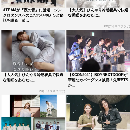
トークパートでは、BOYNEXTDOORの6人と共に、彼ら
とデビュー当時から付き合いのあるラジオDJ・古家正亨
&TEAMが『夜の音』に登場 シン
【大人気】ひんやり冷感寝具で快適
クロダンスへのこだわりやBTSと秘
な睡眠をあなたに。
も登場。6人の魅力を「これまでにないグループ。サウン
話を語る 菊...
ド的にも歌詞的にも、親近感というか、身近なものを感じ
PR(アイリスプラザ)
る」と解説する古家に、6人は「優しいですね、やっぱり
古家さん！」「もっと頑張ります！」と古家の手を握って
大喜び。元気いっぱいの6人に、MCの畑芽育も「ほぼ部活
ですよね」と笑顔を見せる。
そんな無邪気な少年らしさを見せるBOYNEXTDOORの武
【大人気】ひんやり冷感寝具で快適
【KCON2024】BOYNEXTDOORが
器は、これまでのK-POPでは見られなかった“自然体”。メ
な睡眠をあなたに。
華麗なカバーダンス披露！先輩BTS
か...
ンバー最年長のSUNGHOも「『隣の家の少年たち』とい
PR(アイリスプラザ)
うグループ名のように、自然体でいること、自由であるこ
と。僕たちの本来の姿を自信を持って見せたい」と話すよ
うに、友達のような親近感を与える彼らは、老若男女、幅
広い年齢層のファンも獲得。また、楽曲においてもメンバ
ー自ら作詞作曲を手掛ける。等身大の歌詞で多くの若者た