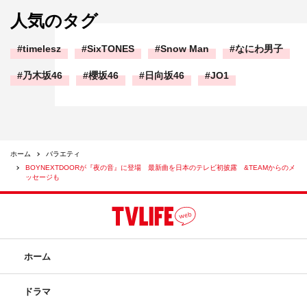
人気のタグ
timelesz
SixTONES
Snow Man
なにわ男子
乃木坂46
櫻坂46
日向坂46
JO1
ホーム
バラエティ
BOYNEXTDOORが『夜の音』に登場 最新曲を日本のテレビ初披露 &TEAMからのメ
ッセージも
ホーム
ドラマ