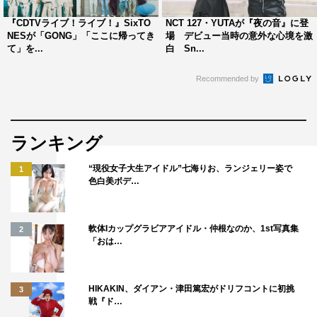
ちから支持される彼らの楽曲は、どのように作られるの
『CDTVライブ！ライブ！』SixTO
NCT 127・YUTAが『夜の音』に登
か。「大変だけど面白い」という楽曲制作の裏側を語る。
NESが「GONG」「ここに帰ってき
場 デビュー当時の意外な心境を激
て」を...
白 Sn...
BOYNEXTDOORの6人を、デビュー以来、間近で見てき
Recommended by
た先輩グループ・&TEAMがVTRで登場。グループ同士の
親交も深く、一緒に食事に行くこともあるという2組。し
かし、ステージ上での表現の仕方は真逆。&TEAMの代名
ランキング
詞「カルグンム」と呼ばれる超絶シンクロダンスに対し、
BOYNEXTDOORは一人一人の個性が際立つダンスが特
“現役女子大生アイドル”七海りお、ランジェリー姿で
1
徴。これまでのK-POP路線から新たな魅力を開花させた
色白美ボデ…
BOYNEXTDOORのダンスや歌詞を、&TEAMはどう見て
いるのか。同じステージに立つアーティストならではの目
軟体Iカップグラビアアイドル・仲根なのか、1st写真集
2
線で語る。
「おは…
その後もスタジオでは、話題の新曲や今後の目標につい
HIKAKIN、ダイアン・津田篤宏がドリフコントに初挑
3
て、アツいトークを繰り広げる。メンバー最年少の
戦『ド…
WOONHAKが「面白いエピソードがあります」と、ライ