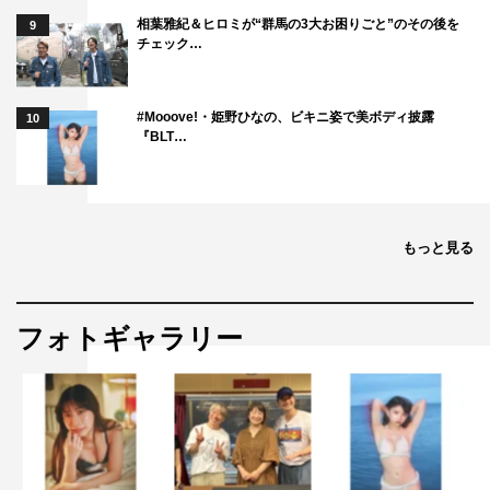
相葉雅紀＆ヒロミが“群馬の3大お困りごと”のその後を
9
出演アーティスト：BOYNEXTDOOR
チェック…
MC：菊池風磨（timelesz）、畑芽育
ナレーション：CRAZY COCO
#Mooove!・姫野ひなの、ビキニ姿で美ボディ披露
10
『BLT…
©日本テレビ
もっと見る
フォトギャラリー