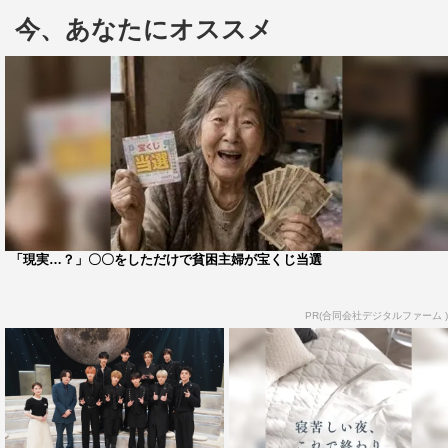
今、あなたにオススメ
5月26日（火）放送の『夜の音－TOKYO MIDNIGHT
MUSIC－』（日本テレビ系 深夜0時24分～0時54分）
は、6人組ボーイグループ・BOYNEXTDOORをゲストに
迎える。
2023年、BTSなど世界で活躍するアーティストが数多く
所属するHYBE MUSIC GROUPからデビューした
BOYNEXTDOOR。どの世代も楽しめる耳なじみの良いサ
「現実…？」〇〇をしただけで貧困主婦が宝くじ当選
ウンドが脚光を浴び、アルバムは3作連続ミリオンセラー
の快挙を達成、アメリカの音楽チャート・Billboardではデ
PR(合同会社デジタルファーム )
ビューから5作連続チャートイン。日本でも、昨年の日本
レコード大賞で新人賞を受賞したほか、各ストリーミング
サービスで上位を席巻するなどZ世代を中心に支持を拡
大。なぜ彼らは世界中でファンを引きつけるのか。