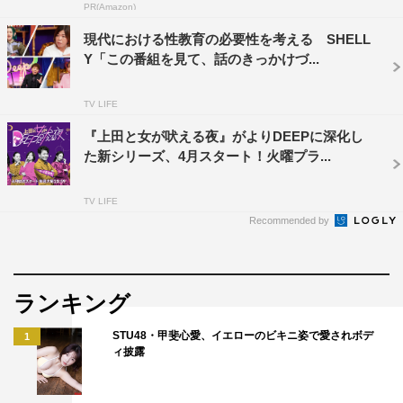
PR(Amazon)
プレッシャーをかけられた過去を告白。さらに元モーニン
現代における性教育の必要性を考える SHELL
グ娘｡の市井も「年齢と共に『ほうれい線が出てきたね』
Y「この番組を見て、話のきっかけづ...
とか『お母さん体形になったね』みたいにネットとかでス
ゴく言われた。元アイドルのイメージがこの28年間ずっと
TV LIFE
根付いている。そういうのはちょっとツラい」と本音を吐
『上田と女が吠える夜』がよりDEEPに深化し
露する。
た新シリーズ、4月スタート！火曜プラ...
すると上田が「日本人は比べるのが好きなんだろうね。三
TV LIFE
大○○とか、四天王的な、あれも誰かと比べて選んでる」
Recommended by
と持論を展開し、トークはますますヒートアップする。
エッセイストの犬山も、10代の頃は自分の容姿にコンプレ
ランキング
ックスがあったという。「思春期の頃は自分の顔が嫌すぎ
て、メイクでどうにかしようと思って。当時はヤマンバギ
STU48・甲斐心愛、イエローのビキニ姿で愛されボデ
1
ィ披露
ャルがはやっていた時期だったので、めちゃくちゃ目の上
を黒く塗っていた」と10代を振り返る。他人からの評価が