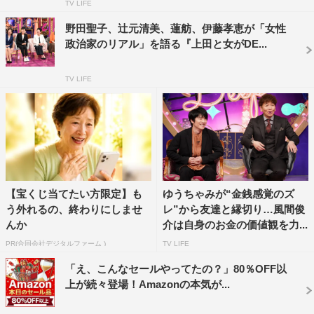
TV LIFE
いのに』っていうのは言われたこともある。今は『そのギ
ャップが逆に個性になって良い』という意見をポジティブ
野田聖子、辻元清美、蓮舫、伊藤孝恵が「女性
政治家のリアル」を語る『上田と女がDE...
にとらえて過ごしているが、最初はコンプレックスがあり
ました」と打ち明ける。また、大久保も「光浦（靖子）さ
TV LIFE
んとコンビで『ブスとブスのコンビだ』って言われて出て
きて。でもそこからブスが個性みたいに扱われて。これは
もう、今世でもらった着ぐるみだから、この中でどう戦っ
てこう、みたいなところにやっとなったので、今はコンプ
レックスはないです」と語る。
【宝くじ当てたい方限定】も
ゆうちゃみが“金銭感覚のズ
ホランは「男性女性問わず、『番組にいるだけで画面が華
う外れるの、終わりにしませ
レ”から友達と縁切り…風間俊
やぐので』と言われると、結局、『ガワだけを求められて
んか
介は自身のお金の価値観を力...
いるのかな…。能力で勝負したいのに、中身で呼ばれてい
PR(合同会社デジタルファーム )
TV LIFE
るんじゃないんだ。』って、ガッカリすることもあると思
「え、こんなセールやってたの？」80％OFF以
う」と明かす。これに溝端も同調し、「若い頃に言われま
上が続々登場！Amazonの本気が...
した。『溝端が本当に芝居で評価されるには相当いい芝居
をしないと、ガワでお仕事もらってる人になる』って」と