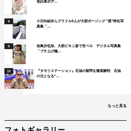
色白美ボデ…
このほか、大山加奈、木村多江、高橋ユウ、土屋アンナ、
丸山桂里奈、長谷川忍（シソンヌ）を迎えた「産後うつ」
小日向結衣らグラドル6人が大胆ポージング “股”特化写
8
ブロック、野田聖子議員、辻元清美議員、蓮舫議員、伊藤
真集「…
孝恵議員、中村海人（Travis Japan）を迎えた「女性政治
家のリアル」ブロックも送る。
似鳥沙也加、大胆ビキニ姿で舌ペロ デジタル写真集
9
「ブチ上げ極…
番組情報
『上田と女がDEEPに吠える夜 2時間SP』
『タモリステーション』石油の疑問を徹底解剖 石油
10
日本テレビ系
の元となる“…
2026年6月1日（月）午後9時～10時54分
MC：上田晋也
メンバー：大久保佳代子、いとうあさこ、若槻千夏、ファ
もっと見る
ーストサマーウイカ
＜ゲスト＞
フォトギャラリー