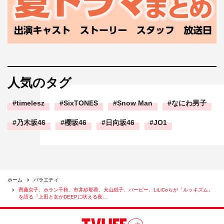
人気のタグ
timelesz
SixTONES
Snow Man
なにわ男子
乃木坂46
櫻坂46
日向坂46
JO1
ホーム
バラエティ
齊藤京子、ホラン千秋、市井紗耶香、犬山紙子、バービー、LiLiCoらが「ルッキズム」
を語る『上田と女がDEEPに吠える夜…