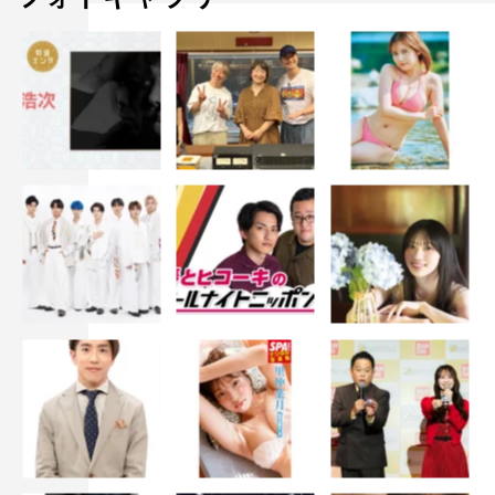
「ルッキズム」
市井紗耶香、犬山紙子、大村美菜子、齊藤京子、バービ
ー、ホラン千秋、LiLiCo／溝端淳平
「産後うつ」
大山加奈、木村好珠、木村多江、高橋ユウ、土屋アンナ、
丸山桂里奈／長谷川忍（シソンヌ）
「女性政治家のリアル」
野田聖子議員、辻元清美議員、蓮舫議員、伊藤孝恵議員／
中村海人（Travis Japan）
※辻󠄀元清美議員の「辻」はしんにょうの点が一つ