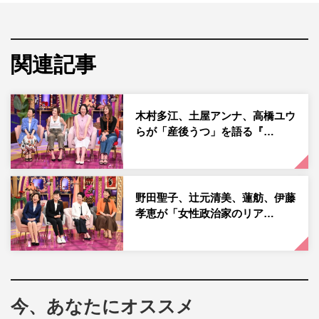
『上田と女がDEEPに吠える夜 2時間SP』（日本テレビ
関連記事
系）が6月1日（月）午後9時～10時54分に放送される。
日本テレビでは、5月30日（土）～6月7日（日）の9日
木村多江、土屋アンナ、高橋ユウ
間、地球にいいことを考えるSDGsな1週間「Good For the
らが「産後うつ」を語る『…
Planetウィーク」、通称「グップラ」を展開。今年は『明
日にちょっといいチョイス』をテーマに、ジェンダーや多
様性、教育などの視点からもSDGsを伝えていく。
野田聖子、辻元清美、蓮舫、伊藤
孝恵が「女性政治家のリア…
『上田と女がDEEPに吠える夜 2時間SP』では、「産後う
つ」「女性政治家のリアル」「ルッキズム」の3つの視点
から、より生きやすい世の中は？を一緒に考えていく。
「ルッキズム」ブロックには、市井紗耶香、犬山紙子、齊
今、あなたにオススメ
藤京子、バービー、ホラン千秋、LiLiCoを迎え、さらに、