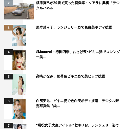
気になり、若者がルッキズムにとらわれる要因として、学
槙原寛己が20歳で買った初愛車・ソアラに興奮「デジ
2
校内におけるスクールカーストや、家庭内で注意すべき親
タルパネル…
子の会話、さらにSNSの影響も。子供の頃から知らず知ら
ずのうちにルッキズムが刷り込まれていたり、コンプレッ
黒嵜菜々子、ランジェリー姿で色白美ボディ披露
3
クスが刺激されていることに、ホランやバービーも警鐘を
鳴らす。
#Mooove!・赤間四季、おさげ髪×ビキニ姿でスレンダ
4
また、ルッキズムにとらわれすぎて摂食障害に陥る若者も
ー美…
増加。LiLiCoも「急激なダイエットは本当にやめてほし
い。絶対に人生壊れます」と、かつて自らも苦しんだ過度
高崎かなみ、葡萄色ビキニ姿で美ヒップ披露
5
なダイエットの代償を激白する。
さらに、美容整形の低年齢化が進む昨今、男女高校生の半
数以上が美容整形に興味を持っているというデータも。も
白濱美兎、ビキニ姿で色白美ボディ披露 デジタル限
6
し自分の子供が整形したいと言いだしたら…？どうすれば
定写真集『純…
「ルッキズムの呪い」と真剣に向き合う社会になれるの
か？芸能人たちが大激論する。
“現役女子大生アイドル”七海りお、ランジェリー姿で
7