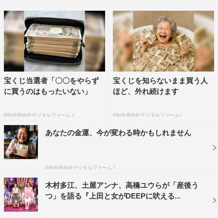
SPゲストの溝端淳平、そして、上田晋也（くりぃむしち
ゅー）、大久保佳代子、いとうあさこ、ファーストサマー
ウイカと共にDEEPに語り合う。
容姿にコンプレックスを持つ若者の割合が、世界１位にな
ったこともある日本。そんな日本は今や、男女にかかわら
宝くじ当選者「〇〇をやらず
宝くじを知らないまま買う人
ず、見た目を気にする若者が急増中。
に買うのはもったいない」
ほど、外れ続けます
SNSでも「スぺ120」「ルッキズム風刺画」などルッキズ
PR(合同会社デジタルファーム )
PR(合同会社デジタルファーム)
ムを助長する言葉が飛び交い、その傾向はますます加速。
あなたの金運、今が変わる時かもしれません
しかし、「美しくなきゃ価値がない、みたいな考え方につ
ながってしまうところが問題」と指摘されるように、ルッ
キズムにとらわれすぎると、理想と現実のギャップに苦し
PR(合同会社デジタルファーム )
み、心身ともに不調をきたすことも。
木村多江、土屋アンナ、高橋ユウらが「産後う
齊藤も、かつてはルッキズムにとらわれていたという。
つ」を語る『上田と女がDEEPに吠える...
「声が低めなので、学生時代は『しゃべらなければかわい