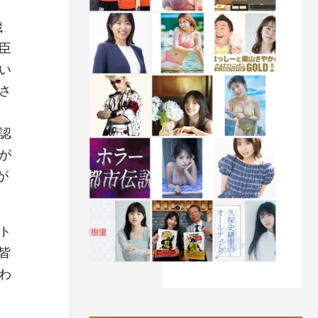
歳
臣
い
さ
と
認
が
が
ト
皆
わ