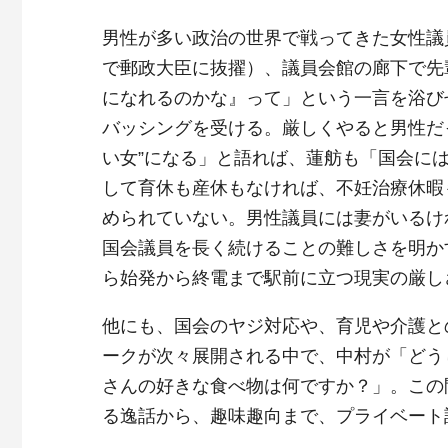
男性が多い政治の世界で戦ってきた女性議員
で郵政大臣に抜擢）、議員会館の廊下で先
になれるのかな』って」という一言を浴び
バッシングを受ける。厳しくやると男性だっ
い女”になる」と語れば、蓮舫も「国会に
して育休も産休もなければ、不妊治療休暇
められていない。男性議員には妻がいるけ
国会議員を長く続けることの難しさを明かす
ら始発から終電まで駅前に立つ現実の厳し
他にも、国会のヤジ対応や、育児や介護と
ークが次々展開される中で、中村が「どう
さんの好きな食べ物は何ですか？」。この
る逸話から、趣味趣向まで、プライベート