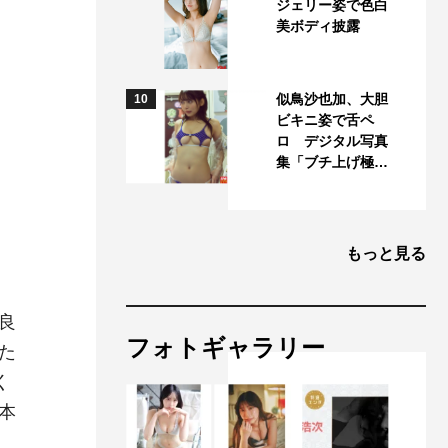
ジェリー姿で色白
美ボディ披露
似鳥沙也加、大胆
10
ビキニ姿で舌ペ
ロ デジタル写真
集「ブチ上げ極…
もっと見る
良
フォトギャラリー
た
く
本