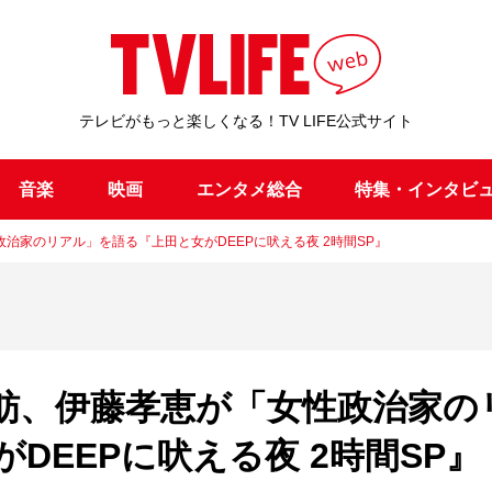
テレビがもっと楽しくなる！TV LIFE公式サイト
音楽
映画
エンタメ総合
特集・インタビ
治家のリアル」を語る『上田と女がDEEPに吠える夜 2時間SP』
舫、伊藤孝恵が「女性政治家の
DEEPに吠える夜 2時間SP』