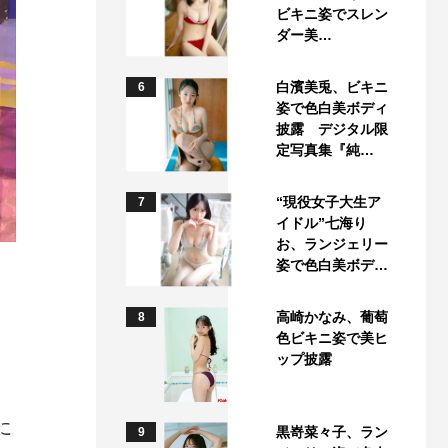
ビキニ姿でスレン
ダー美…
白濱美兎、ビキニ
6
姿で色白美ボディ
披露 デジタル限
定写真集『純…
“現役女子大生ア
7
イドル”七海り
お、ランジェリー
姿で色白美ボデ…
高崎かなみ、葡萄
8
色ビキニ姿で美ヒ
ップ披露
に
黒嵜菜々子、ラン
9