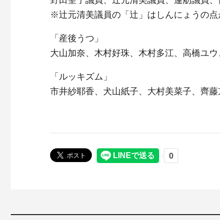
野田聖子議員、辻元清美議員、蓮舫議員、伊藤孝
※辻󠄀元清美議員の「辻」はしんにょうの
「産後うつ」
大山加奈、木村好珠、木村多江、高橋ユウ
「ルッキズム」
市井紗耶香、犬山紙子、大村美菜子、齊藤京