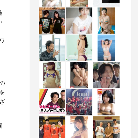
蓮
い
ワ
の
を
ざ
間