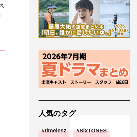
え
、
人気のタグ
timelesz
SixTONES