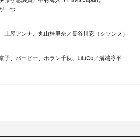
恵議員／中村海人（Travis Japan）
点が一つ
、土屋アンナ、丸山桂里奈／長谷川忍（シソンヌ）
子、バービー、ホラン千秋、LiLiCo／溝端淳平