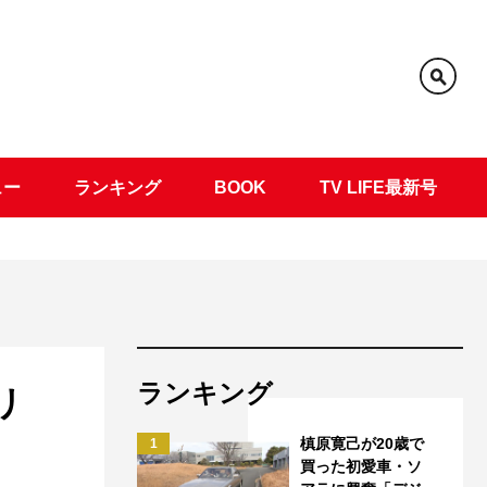
ュー
ランキング
BOOK
TV LIFE最新号
ランキング
リ
槙原寛己が20歳で
1
買った初愛車・ソ