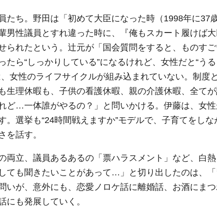
たち。野田は「初めて大臣になった時（1998年に37
輩男性議員とすれ違った時に、『俺もスカート履けば大
せられたという。辻元が「国会質問をすると、ものすご
たら“しっかりしている”になるけれど、女性だと“うる
は、女性のライフサイクルが組み込まれていない。制度
も生理休暇も、子供の看護休暇、親の介護休暇、全てが
れど…一体誰がやるの？」と問いかける。伊藤は、女性
。選挙も“24時間戦えますか”モデルで、子育てをしな
さを話す。
の両立、議員あるあるの「票ハラスメント」など、白熱
しても聞きたいことがあって…」と切り出したのは、「
問いが、意外にも、恋愛ノロケ話に離婚話、お酒にまつ
話にも発展していく。