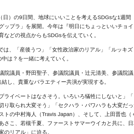
（日）の9日間、地球にいいことを考えるSDGsな1週間
ク」、通称「グップラ」を展開。今年は『明日にちょっといいチョイ
育などの視点からもSDGsを伝えていく。
P』では、「産後うつ」「女性政治家のリアル」「ルッキズ
の中は？を一緒に考えていく。
議院議員・野田聖子、参議院議員・辻元清美、参議院議
集結し、貴重なバラエティー共演が実現する。
プライベートはなさそう。いろいろ犠牲にしないと」「
切り取られ大変そう」「セクハラ・パワハラも大変だっ
の中村海人（Travis Japan）、そして、上田晋也（
あさこ、若槻千夏、ファーストサマーウイカと共に、日
家のリアル」に迫る。