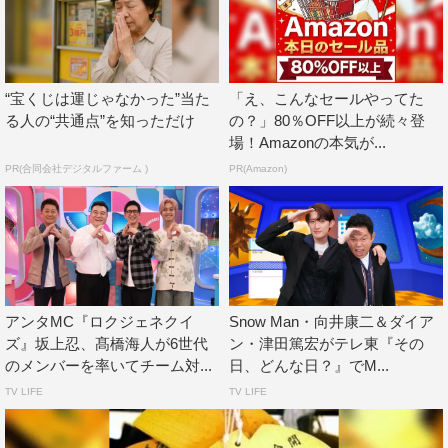
ステリーに体当たりで迫る。
髙橋海人（King & Prince）コメント
“宝くじは運じゃなかった”当た
「え、こんなセールやってた
ピラミッドなどの自分たちの生活から遠いところにある不
る人の“共通点”を知っただけ
の？」80％OFF以上が続々登
思議なものって、ネットの情報だけで「なるほどな」と思
場！Amazonの本気が...
って終わってしまっていたんですけど、もっと深掘りして
PR(合同会社デジタルファーム )
PR(Amazon)
いったら歴史とか人間関係とかいろんな事実があって、そ
ういうものも含めてミステリーなんだと思いました。なん
となく「不思議だな」と思っていたかゆいところに手が届
いた、そんな感覚でした。
この番組でとてもすてきだなと思ったポイントは、深く考
アンタMC『ロクジェネクイ
Snow Man・向井康二＆ダイア
えないで見られるところ。不思議な情報がとにかくいっぱ
ズ』坂上忍、髙橋海人が6世代
ン・津田篤宏がテレ東『その
い出てくるので、「これ面白い！」と引っ掛かるものがき
のメンバーを率いてチーム対...
日、どんな日？』でM...
っと一つはあると思います。学校や職場でプチ情報を言い
TV LIFE
TV LIFE
たくなるような、そんなエッセンスがいっぱい詰まった番
組です。ご飯食べながら、「ああ面白いな」って思いなが