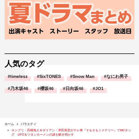
人気のタグ
timelesz
SixTONES
Snow Man
なにわ男子
乃木坂46
櫻坂46
日向坂46
JO1
ホーム
バラエティ
キンプリ・髙橋海人＆ダイアン・津田篤宏がテレ東『そもそもミステリー』でMCタッ
グ UFO＆ツタンカーメンの謎を解き明かす