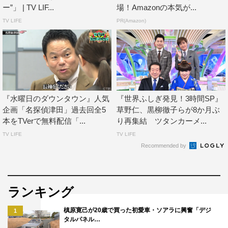
ー”」 | TV LIF...
場！Amazonの本気が...
King & Princeの髙橋海人さんとダイアンの津田篤宏さんと
TV LIFE
PR(Amazon)
いうキラキラMC番組がなぜかテレ東で誕生しました！
最近、ミステリー番組が難しくなりすぎているなぁと感
じ、簡単だけど、骨太なミステリー番組が作りたいと思っ
ていたところ、好奇心あふれるお2人と組めて、とても幸
運でした！
スタジオも2人が初めてとは思えないくらい盛り上がり、
『水曜日のダウンタウン』人気
『世界ふしぎ発見！3時間SP』
特に海人さんが子供隊員と優しくコミュニケーションもと
企画「名探偵津田」過去回全5
草野仁、黒柳徹子らが8か月ぶ
本をTVerで無料配信「...
り再集結 ツタンカーメ...
ってくれて、それが番組の色にもなりました！
TV LIFE
TV LIFE
個人的にはレギュラー番組にしたいと思っていますので、
Recommended by
ぜひファンの皆さま、リアルタイム視聴と、TVerなどの見
逃し配信の視聴をお願いいたします！
番組情報
ランキング
槙原寛己が20歳で買った初愛車・ソアラに興奮「デジ
1
『そもそもミステリー』
タルパネル…
テレ東系