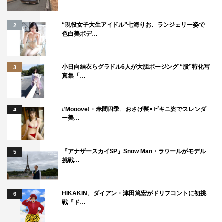
2026年6月11日（木）午後6時25分～8時55分
“現役女子大生アイドル”七海りお、ランジェリー姿で
2
広告付き無料配信サービス「TVer」などで見逃し配信
色白美ボデ…
TVerでリアルタイム配信
動画配信サービス「U-NEXT」で見放題配信
小日向結衣らグラドル6人が大胆ポージング “股”特化写
3
真集「…
MC：髙橋海人（King & Prince）、津田篤宏（ダイアン）
ゲスト：丹生明里、遼河はるひ、石塚七菜子、内藤煌成、
#Mooove!・赤間四季、おさげ髪×ビキニ姿でスレンダ
4
増田梨沙
ー美…
解説：大城道則（古代エジプト学者・駒澤大学教授）
©テレビ東京
『アナザースカイSP』Snow Man・ラウールがモデル
5
挑戦…
HIKAKIN、ダイアン・津田篤宏がドリフコントに初挑
6
戦『ド…