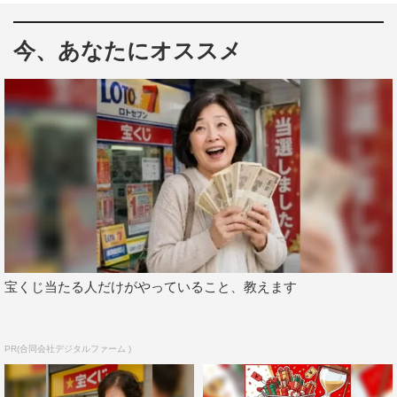
を務める『そもそもミステリー』（テレ東系）が、6月11
日（木）午後6時25分～8時55分に放送される。
今、あなたにオススメ
この番組は、世界の謎の“そもそも”をゼロから学んでいく
新感覚オカルトバラエティー。髙橋海人（King & Prince）
と津田篤宏（ダイアン）がMCを務め、ゲストには丹生明
里、遼河はるひ、無垢な探求心で一緒にミステリーに迫る
「子供隊員」が集結。さらに古代エジプト研究の専門家を
招き、クイズを交えながらアカデミックかつ楽しく世界の
謎を解き明かしていく。
最初のテーマは「UFO＆ツタンカーメン」。ツタンカーメ
ン以来100年以上ぶりに発見された「王様のお墓」の撮影
宝くじ当たる人だけがやっていること、教えます
に世界で初めて成功。緊迫ロケ映像や、最新のUFO情報な
ど、目が離せない展開がめじろ押しとなる。「そもそもツ
PR(合同会社デジタルファーム )
タンカーメンって誰？」「そもそもUFOがいる証拠はある
の？」そんな素朴な疑問を大切にしながら、世界の最新ミ