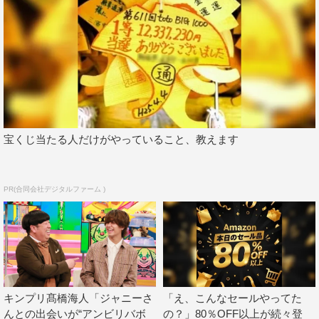
ら見ていただけるんじゃないかなと思います！
津田篤宏（ダイアン）コメント
長寿番組にするために、どういうふうにいろいろやってい
ったらいいのか考えつつ…何もできなかったですね
（笑）。普通に楽しく見ていました。我々が小さい頃に見
宝くじ当たる人だけがやっていること、教えます
ていたような、ちょっと懐かしい感じがして楽しかったで
す。
本当に世界初の映像もありますし、ホンマに要らんやろっ
PR(合同会社デジタルファーム )
て情報もありますし、ホンマもんとどっちなのこれ？みた
いな情報が相まっていて、みなさんの感情を揺り動かすよ
うな番組になっていると思います！
番組プロデューサー・岩下裕一郎（テレビ東京
キンプリ髙橋海人「ジャニーさ
「え、こんなセールやってた
制作局）コメント
んとの出会いが“アンビリバボ
の？」80％OFF以上が続々登