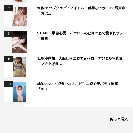
軟体Iカップグラビアアイドル・仲根なのか、1st写真集
7
「おは…
STU48・甲斐心愛、イエローのビキニ姿で愛されボデ
8
ィ披露
似鳥沙也加、大胆ビキニ姿で舌ペロ デジタル写真集
9
「ブチ上げ極…
#Mooove!・姫野ひなの、ビキニ姿で美ボディ披露
10
『BLT…
もっと見る