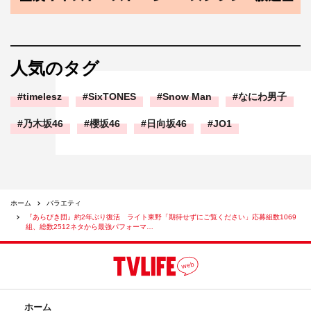
人気のタグ
timelesz
SixTONES
Snow Man
なにわ男子
乃木坂46
櫻坂46
日向坂46
JO1
ホーム
バラエティ
『あらびき団』約2年ぶり復活 ライト東野「期待せずにご覧ください」応募組数1069
組、総数2512ネタから最強パフォーマ…
ホーム