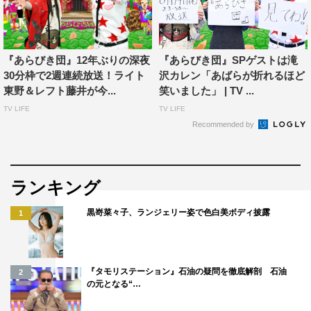
したいです。
ぜひ、ご覧ください！
番組情報
『あらびき団』12年ぶりの深夜
『あらびき団』SPゲストは滝
30分枠で2週連続放送！ライト
沢カレン「あばらが折れるほど
『今夜復活！あらびき団～真夏の最強パフォーマー決定戦
東野＆レフト藤井が今...
笑いました」 | TV ...
SP～』
TV LIFE
TV LIFE
Recommended by
TBS系
2026年7月20日（月・祝）午後10時～10時57分
MC：ライト東野（東野幸治）、レフト藤井（藤井隆）
ランキング
パフォーマー：あら削りなパフォーマーたち
黒嵜菜々子、ランジェリー姿で色白美ボディ披露
1
『タモリステーション』石油の疑問を徹底解剖 石油
2
の元となる“…