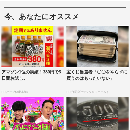
の“あらびき”スターが誕生。さらに、かまいたち、シソン
ヌ、マヂカルラブリー、ニッポンの社長など、多くの賞レ
今、あなたにオススメ
ースチャンピオンたちが若手時代にあらびき団員として登
場した。
そんな『あらびき団』が約2年ぶりに復活。往年のあらび
きスターはもちろん、次世代のスターとなる人材を本気で
生み出すべく、テレビ初出演を中心にまだ世に出ていない
新人あらびきパフォーマーが集結。応募組数1069組、総
アマゾン1位の実績！380円で5
宝くじ当選者「〇〇をやらずに
数2512ネタ、自薦・他薦・勝手にスカウトするなど、賞
日間お試し。
買うのはもったいない」
レースのように、厳しい予選が行われたら決してお目にか
かれない新鮮なパフォーマーが登場する。
PR(ハーブ健康本舗)
PR(合同会社デジタルファーム )
また『今夜復活！あらびき団』の放送を記念して、民放公
式テレビ配信サービス「TVer」と「TBS FREE」では、二
階堂ふみがゲスト出演した2022年12月放送の『「あらび
き団」年末総決算！あら－1グランプリ2022』を配信。U-