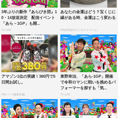
NEXTでは過去の『あらびき団』を多数視聴できる。さら
に、番組公式SNS・YouTubeでは過去に放送されたレジェ
3年ぶりの新作『あらびき団』1
あなたの金運はどう？宝くじに
0・14放送決定 配信イベント
縁がある時、金運はこう変わる
ンドたちのパフォーマンス切り抜き動画を公開する。
「あら－1GP」も開...
TV LIFE
PR(合同会社デジタルファーム )
ライト東野（東野幸治）コメント
『あらびき団』をまたできるとのことでありがとうござい
ます！
今回はどんなパフォーマーが登場するのか、まだ収録して
ないので分からないですが楽しみです。
“あらびき芸”ですから期待せずにぜひご覧ください！
アマゾン1位の実績！380円で5
東野幸治、「あら-1GP」開催
日間お試し。
で令和ロマンに戦いを挑めるパ
レフト藤井（藤井隆）コメント
フォーマーを探すも「気...
PR(ハーブ健康本舗)
TV LIFE
「『あらびき団』、終わって残念です…」と声をかけられ
た時に「やってませんが、実は終わってないんですよ。」
とお伝えすると喜んでくださってたこれまでの方にお伝え