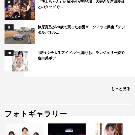
『博士ちゃん』伊藤沙莉が初登場 大好きな芦田愛菜
8
とのタッグで…
槙原寛己が20歳で買った初愛車・ソアラに興奮「デジ
9
タルパネル…
“現役女子大生アイドル”七海りお、ランジェリー姿で
10
色白美ボデ…
もっと見る
フォトギャラリー