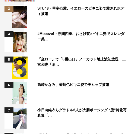
STU48・甲斐心愛、イエローのビキニ姿で愛されボデ
3
ィ披露
#Mooove!・赤間四季、おさげ髪×ビキニ姿でスレンダ
4
ー美…
『金ロー』で「8番出口」ノーカット地上波初放送 二
5
宮和也「ま…
高崎かなみ、葡萄色ビキニ姿で美ヒップ披露
6
小日向結衣らグラドル6人が大胆ポージング “股”特化写
7
真集「…