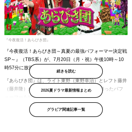
『今夜復活！あらびき団』
『今夜復活！あらびき団～真夏の最強パフォーマー決定戦
SP～』（TBS系）が、7月20日（月・祝）午後10時～10
時57分に放送される。
続きを読む
『あらびき団』は、ライト東野（東野幸治）とレフト藤井
（藤井隆）がMCを務め、“あら削り”な一芸を持ったパフ
2026夏ドラマ最新情報まとめ
ォーマーを紹介する伝説のネタ番組。
グラビア関連記事一覧
2007～2011年にレギュラー放送、その後も特番としてた
びたび放送され、ハリウッドザコシショウ、はるな愛、風
船太郎、どぶろっく、世界のナベアツ、AMEMIYAら多く