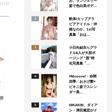
お、ランジェリー
月17日
姿で色白美ボデ…
軟体Iカップグラ
2
ビアアイドル・仲
根なのか、1st写
真集「おは…
小日向結衣らグラ
3
ドル6人が大胆ポ
ージング “股”特
化写真集「…
#Mooove!・赤間
4
四季、おさげ髪×
ビキニ姿でスレン
ダー美…
界
HIKAKIN、ダイア
5
ン・津田篤宏がド