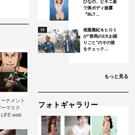
ひなの、ビキニ姿
で美ボディ披露
『BLT…
相葉雅紀＆ヒロミ
10
が“群馬の3大お困
りごと”のその後
をチェック…
もっと見る
トーナメント
フォトギャラリー
ガーマスク
LIFE web