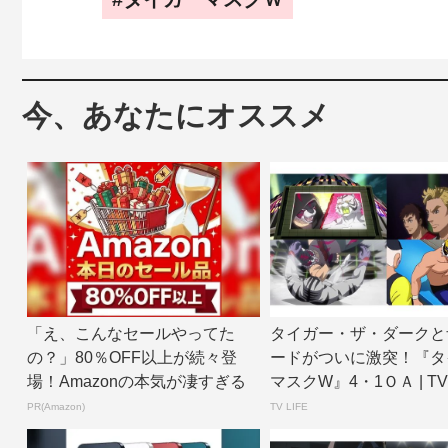
今、あなたにオススメ
「え、こんなセールやってた
タイガー・ザ・ダークと
の？」80％OFF以上が続々登
ードがついに激突！『タ
場！Amazonの本気が凄すぎる
マスクW』4・1ＯＡ | TV 
w...
PR(Amazon)
TV LIFE