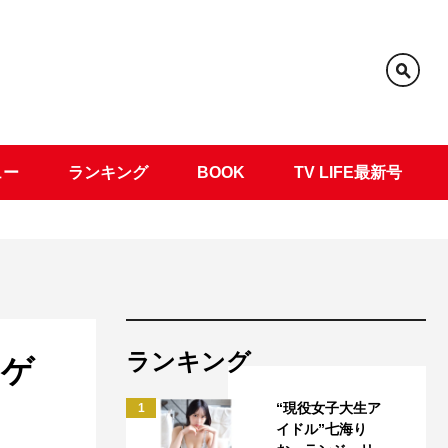
ュー
ランキング
BOOK
TV LIFE最新号
ランキング
ーゲ
“現役女子大生ア
1
イドル”七海り