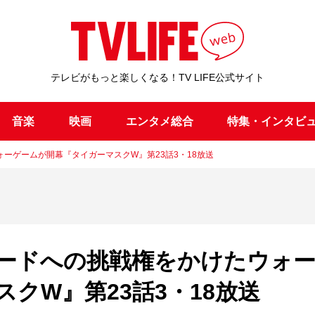
テレビがもっと楽しくなる！TV LIFE公式サイト
音楽
映画
エンタメ総合
特集・インタビ
ーゲームが開幕『タイガーマスクW』第23話3・18放送
ードへの挑戦権をかけたウォ
クW』第23話3・18放送