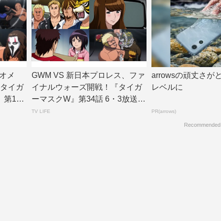
オメ
GWM VS 新日本プロレス、ファ
arrowsの頑丈さ
『タイガ
イナルウォーズ開戦！『タイガ
レベルに
、第14
ーマスクW』第34話 6・3放送 |
...
TV LIFE
PR(arrows)
Recommended