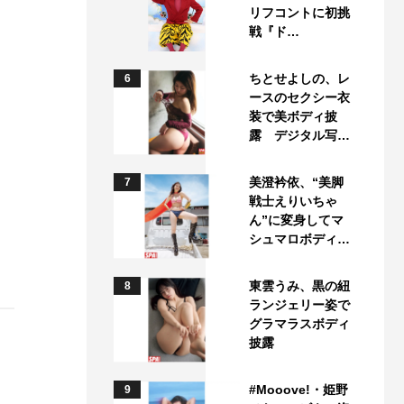
リフコントに初挑
戦『ド…
ちとせよしの、レ
6
ースのセクシー衣
装で美ボディ披
露 デジタル写…
美澄衿依、“美脚
7
戦士えりいちゃ
ん”に変身してマ
シュマロボディ…
東雲うみ、黒の紐
8
ランジェリー姿で
グラマラスボディ
披露
#Mooove!・姫野
9