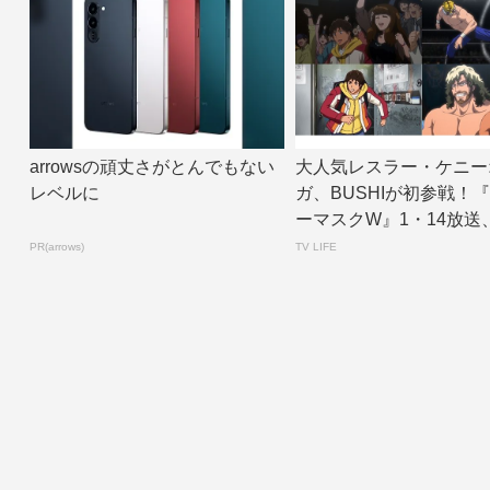
arrowsの頑丈さがとんでもない
大人気レスラー・ケニー
レベルに
ガ、BUSHIが初参戦！
ーマスクW』1・14放送
話 | T...
PR(arrows)
TV LIFE