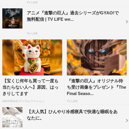
TV LIFE
アニメ『進撃の巨人』過去シリーズがGYAO!で
無料配信 | TV LIFE we...
TV LIFE
『進撃の巨人』The Final Season
NHK総合
2020年12月6日（日）深0・10～
『進撃の巨人』Season1～Season3ダイジェスト（全4
【宝くじ何年も買って一度も
『進撃の巨人』オリジナル待
回）
当たらない人へ】原因、はっ
ち受け画像をプレゼント『The
きりしてます
Final Seaso...
NHK総合
PR(合同会社デジタルファーム )
TV LIFE
2020年11月8日（日）深0・10～
※4週連続放送
【大人気】ひんやり冷感寝具で快適な睡眠をあ
なたに。
＜STAFF＆CAST＞