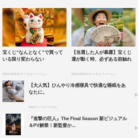
『進撃の巨人』The Final Seasonが、NHK総合で12月6日
（日）深夜よりスタートすることが決定し、第2弾ビジュ
アルが公開された。
巨人が全てを支配する世界で、自由を求め、あらがい続け
る人類の闘いを描いた大ヒットアニメ『進撃の巨人』。最
宝くじ“なんとなく”で買って
【当選した人が暴露】宝くじ
終章となる新シリーズ「The Final Season」では、アニメ
いる限り変わらない
運が動く時、必ずある前触れ
ーション制作をMAPPAが担当し、監督・林祐一郎を中心
とした新スタッフ陣が手掛ける。
PR(合同会社デジタルファーム )
PR(合同会社デジタルファーム )
【大人気】ひんやり冷感寝具で快適な睡眠をあ
また、新シリーズの放送に先立ち、11月8日（日）深夜よ
なたに。
り4週にわたって、Season1～3の全59話を4本にまとめた
ダイジェスト版が放送される。
PR(アイリスプラザ)
番組情報
『進撃の巨人』The Final Season 新ビジュアル
＆PV解禁！新監督か...