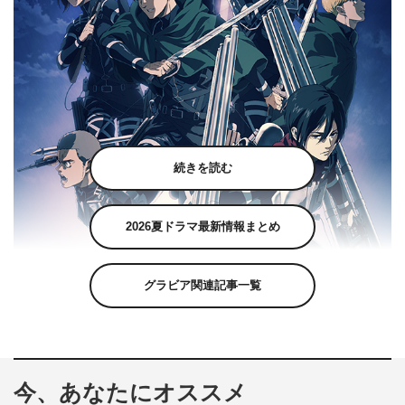
続きを読む
2026夏ドラマ最新情報まとめ
グラビア関連記事一覧
今、あなたにオススメ
『進撃の巨人』The Final Season