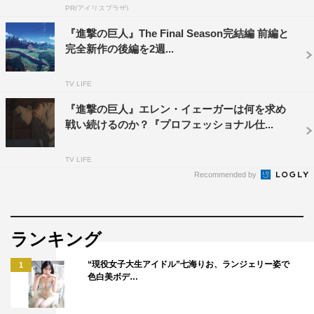
原作：諫山創
PR(アイリスプラザ)
監督：林祐一郎
『進撃の巨⼈』The Final Season完結編 前編と
シリーズ構成：瀬古浩司
完全新作の後編を2週...
音楽：澤野弘之／KOHTA YAMAMOTO
制作：MAPPA
TV LIFE
制作・著作：「進撃の巨人」The Final Season製作委員会
『進撃の巨人』エレン・イェーガーは何を求め
戦い続けるのか？『プロフェッショナル仕...
エレン・イェーガー：梶裕貴
ミカサ・アッカーマン：石川由依
TV LIFE
アルミン・アルレルト：井上麻里奈
Recommended by
コニー・スプリンガー：下野紘
サシャ・ブラウス：小林ゆう
ヒストリア・レイス：三上枝織
ランキング
ジャン・キルシュタイン：谷山紀章
“現役女子大生アイドル”七海りお、ランジェリー姿で
1
ライナー・ブラウン：細谷佳正
色白美ボデ…
ハンジ・ゾエ：朴ろ美
リヴァイ：神谷浩史