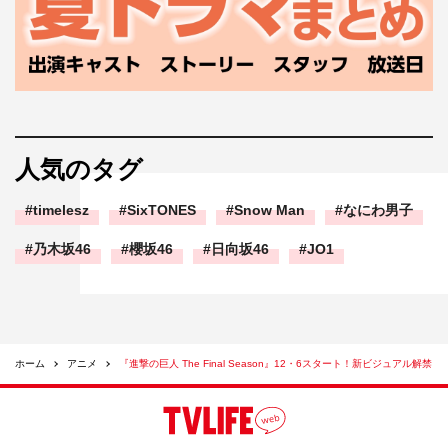
人気のタグ
timelesz
SixTONES
Snow Man
なにわ男子
乃木坂46
櫻坂46
日向坂46
JO1
ホーム
アニメ
『進撃の巨人 The Final Season』12・6スタート！新ビジュアル解禁