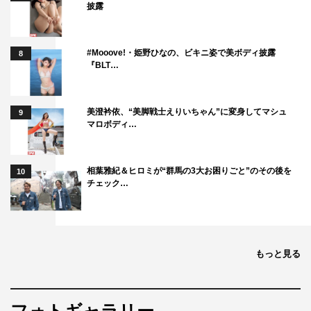
披露
#Mooove!・姫野ひなの、ビキニ姿で美ボディ披露
8
『BLT…
美澄衿依、“美脚戦士えりいちゃん”に変身してマシュ
9
マロボディ…
相葉雅紀＆ヒロミが“群馬の3大お困りごと”のその後を
10
チェック…
もっと見る