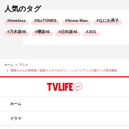
人気のタグ
timelesz
SixTONES
Snow Man
なにわ男子
乃木坂46
櫻坂46
日向坂46
JO1
ホーム
アニメ
暗殺ちゃんが初登場『仮面ライダーゼロワン』ショートアニメの新グッズ受注開始
ホーム
ドラマ