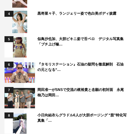
黒嵜菜々子、ランジェリー姿で色白美ボディ披露
4
仮面ライダーゼロワン ショートアニメEVERYONE’S
似鳥沙也加、大胆ビキニ姿で舌ペロ デジタル写真集
5
「ブチ上げ極…
DAILY LIFE
缶バッジセット Ver.2
※10キャラクターセット販売
『タモリステーション』石油の疑問を徹底解剖 石油
6
の元となる“…
価格：5,000円（税抜）
サイズ：直径約56mm
素材：本体/ブリキ、安全ピン/スチール、フィルム/PET
岡田准一がSNSで交流の梶裕貴と念願の初対面 永尾
7
柚乃は岡田…
小日向結衣らグラドル6人が大胆ポージング “股”特化写
8
真集「…