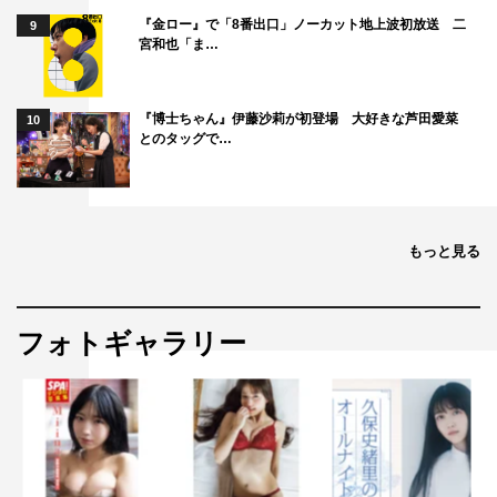
『金ロー』で「8番出口」ノーカット地上波初放送 二
9
宮和也「ま…
『博士ちゃん』伊藤沙莉が初登場 大好きな芦田愛菜
10
とのタッグで…
©東映特撮ファンクラブ
もっと見る
©2019石森プロ・テレビ朝日・ADK EM・東映
フォトギャラリー