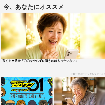
23:59まで。
今、あなたにオススメ
配信情報
『仮面ライダーゼロワン ショートアニメ EVERYONE’S
DAILY LIFE』
公式サイト：
http://tokusatsu-fc.jp/
商品概要
宝くじ当選者「〇〇をやらずに買うのはもったいない」
仮面ライダーゼロワン ショートアニメEVERYONE’S
DAILY LIFE
PR(合同会社デジタルファーム )
ラバーストラップ Ver.2
※５キャラクターセット販売
【Ａセット】 或人、イズ、諫、唯阿、垓
【Ｂセット】 滅、迅、雷、亡、暗殺ちゃん
セット価格：各4,750円（税抜）