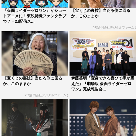
サイズ：全高約5cm
『仮面ライダーゼロワン』がショー
【宝くじの裏技】当たる側に回る
素材：PVC、鉄
トアニメに！東映特撮ファンクラブ
か、このままか
で７・23配信ス...
PR(合同会社デジタルファーム )
【宝くじの裏技】当たる側に回る
伊藤英明「変身できる喜びで手が震
か、このままか
えた」『劇場版 仮面ライダーゼロ
ワン』完成報告会...
PR(合同会社デジタルファーム )
仮面ライダーゼロワン ショートアニメEVERYONE’S