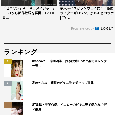
DAILY LIFE
アクリルスタンドセット Ver.2
『ゼロワン』＆『キラメイジャー』
或人＆イズがランウェイに！『仮面
6・21から新作放送を再開 | TV LIF
ライダーゼロワン』がTGCとコラボ
※５キャラクターセット販売
E ...
| TV L...
【Ａセット】 或人、イズ、諫、唯阿、垓
Recommended by
【Ｂセット】 滅、迅、雷、亡、暗殺ちゃん
セット価格：各4,000円（税抜）
サイズ：全高約5cm
ランキング
素材：PMMA
#Mooove!・赤間四季、おさげ髪×ビキニ姿でスレンダ
1
ー美…
高崎かなみ、葡萄色ビキニ姿で美ヒップ披露
2
STU48・甲斐心愛、イエローのビキニ姿で愛されボデ
3
ィ披露