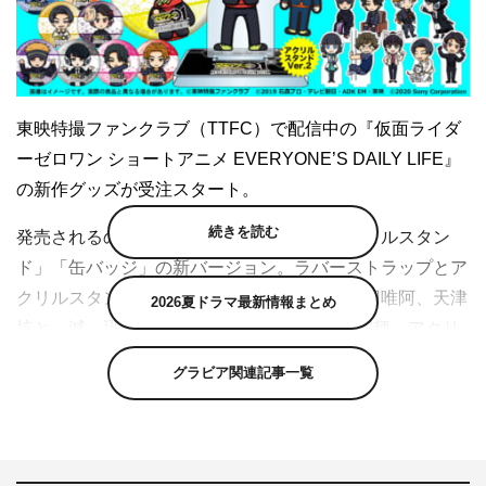
東映特撮ファンクラブ（TTFC）で配信中の『仮面ライダ
ーゼロワン ショートアニメ EVERYONE’S DAILY LIFE』
の新作グッズが受注スタート。
続きを読む
発売されるのは「ラバーストラップ」「アクリルスタン
ド」「缶バッジ」の新バージョン。ラバーストラップとア
クリルスタンドは飛電或人、イズ、不破諫、刃唯阿、天津
2026夏ドラマ最新情報まとめ
垓と、滅、迅、雷、亡、暗殺ちゃんのセット2種。アクリ
ルスタンドはアニメのシーンを再現したものや、劇中には
グラビア関連記事一覧
登場しないシチュエーションもデザインされている。
缶バッジは10種類のセット販売。これらの商品は、TTFC
会員限定で購入申込受付中。受注締切は11月8日（日）