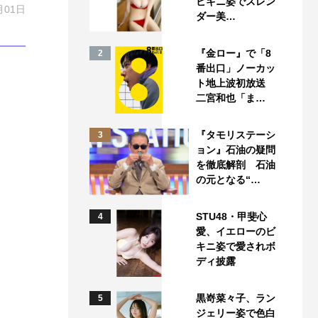
ビキニ姿でスレン
月01日
ダー美…
『金ロー』で「8
2
番出口」ノーカッ
ト地上波初放送
二宮和也「ま…
『タモリステーシ
3
ョン』石油の疑問
を徹底解剖 石油
の元となる“…
STU48・甲斐心
4
愛、イエローのビ
キニ姿で愛されボ
ディ披露
黒嵜菜々子、ラン
5
ジェリー姿で色白