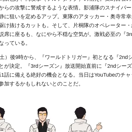
からの攻撃に警戒するような表情。影浦隊のスナイパー
静に狙いを定めるアップ。東隊のアタッカー・奥寺常幸
駆け抜けるカットも。そして、片桐隊のオペレーター・
説席に座るも、なにやら不穏な空気が。激戦必至の『3
r
なっている。
（土）後9時から、『ワールドトリガー』初となる『2nd
とが決定。『3rdシーズン』放送開始直前に『
2nd
シーズ
第1話に備える絶好の機会となる。当日は
YouTube
のチャ
参加するかもしれないとのことだ。