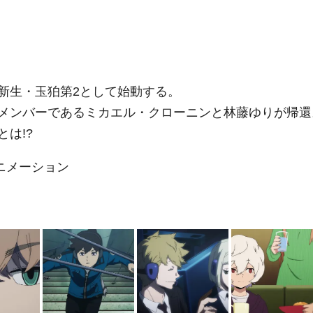
新生・玉狛第2として始動する。
メンバーであるミカエル・クローニンと林藤ゆりが帰還
は!?
ニメーション