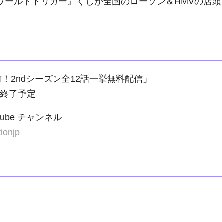
『ワールドトリガー』くじが全国のローソン＆
HMV
の店頭
！2ndシーズン全12話一挙無料配信」
頃終了予定
be チャンネル
ionjp