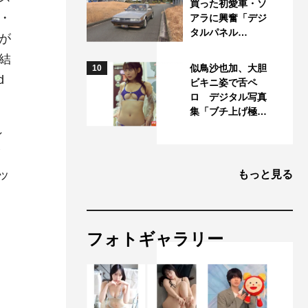
買った初愛車・ソ
・
アラに興奮「デジ
タルパネル…
が
結
似鳥沙也加、大胆
10
d
ビキニ姿で舌ペ
ロ デジタル写真
集「ブチ上げ極…
シ
ッ
もっと見る
フォトギャラリー