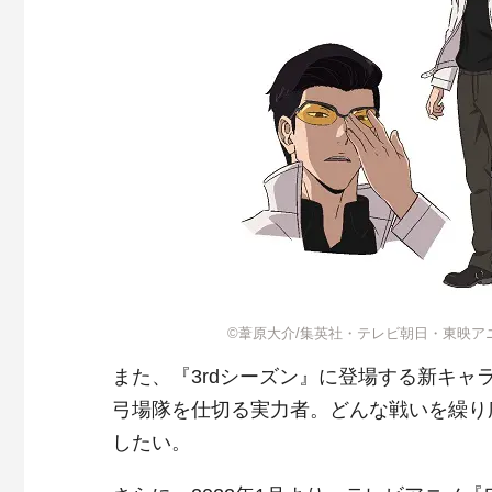
©葦原大介/集英社・テレビ朝日・東映ア
また、『3
rd
シーズン』に登場する新キャ
弓場隊を仕切る実力者。どんな戦いを繰り
したい。