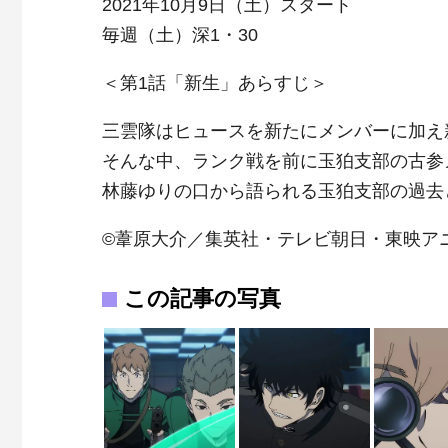
2021年10月9日（土）スタート
毎週（土）深1・30
＜第1話「新生」あらすじ＞
三雲隊はヒュースを新たにメンバーに加え
そんな中、ランク戦を前に玉狛支部の古参
林藤ゆりの口から語られる玉狛支部の過去と
©葦原大介／集英社・テレビ朝日・東映ア
この記事の写真