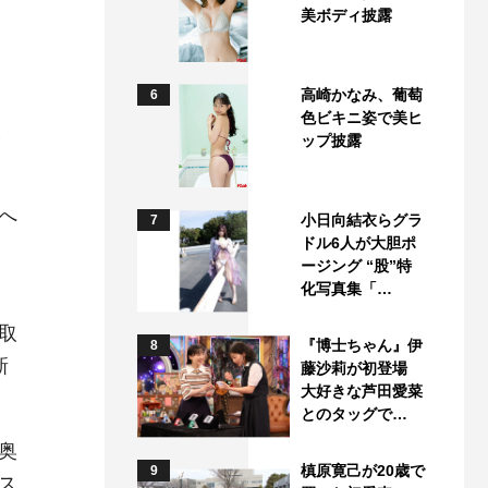
美ボディ披露
高崎かなみ、葡萄
6
色ビキニ姿で美ヒ
と
ップ披露
へ
小日向結衣らグラ
7
ドル6人が大胆ポ
ージング “股”特
化写真集「…
取
『博士ちゃん』伊
8
新
藤沙莉が初登場
大好きな芦田愛菜
とのタッグで…
奥
槙原寛己が20歳で
9
ス