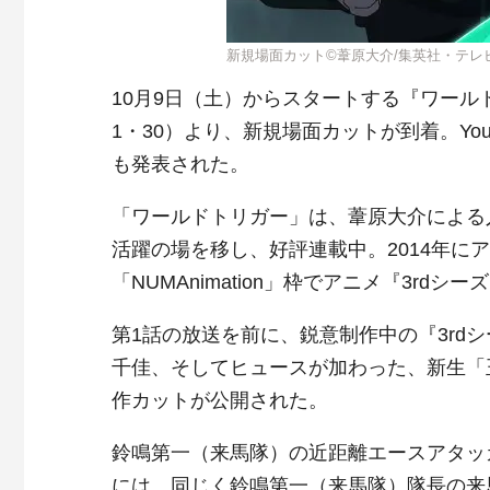
新規場面カット©葦原大介/集英社・テレ
10月9日（土）からスタートする『ワール
1・30）より、新規場面カットが到着。You
も発表された。
「ワールドトリガー」は、葦原大介による人
活躍の場を移し、好評連載中。2014年に
「NUMAnimation」枠でアニメ『3rd
第1話の放送を前に、鋭意制作中の『3
rd
シ
千佳、そしてヒュースが加わった、新生「
作カットが公開された。
鈴鳴第一（来馬隊）の近距離エースアタッ
には、同じく鈴鳴第一（来馬隊）隊長の来