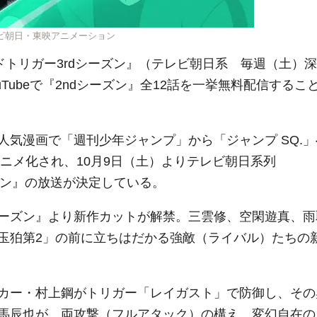
ビ朝日・東映アニメーション
ドトリガー3rdシーズン』（テレビ朝日系
毎週（土）深
Tubeで『2ndシーズン』全12話を一挙無料配信するこ
気漫画で「週刊少年ジャンプ」から「ジャンプ SQ.」
アニメ化され、
10月9日（土）よりテレビ朝日系列
シーズン』の放送が決定している。
ーズン』より新作カットが解禁。三雲修、空閑遊真、雨
玉狛第2」の前に立ちはだかる強敵（ライバル）たちの
カー・村上鋼がトリガー「レイガスト」で防御し、その
馬辰也が、両攻撃（フルアタック）の構え。変幻自在の