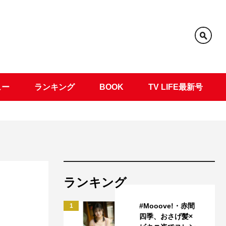
ュー
ランキング
BOOK
TV LIFE最新号
ランキング
#Mooove!・赤間
1
四季、おさげ髪×