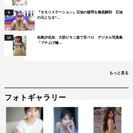
『タモリステーション』石油の疑問を徹底解剖 石油
9
の元となる“…
似鳥沙也加、大胆ビキニ姿で舌ペロ デジタル写真集
10
「ブチ上げ極…
もっと見る
フォトギャラリー