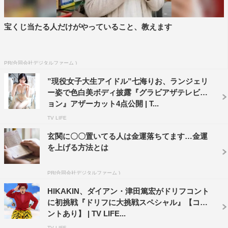
宝くじ当たる人だけがやっていること、教えます
PR(合同会社デジタルファーム )
”現役女子大生アイドル”七海りお、ランジェリ
ー姿で色白美ボディ披露『グラビアザテレビジ
ョン』アザーカット4点公開 | T...
TV LIFE
玄関に〇〇置いてる人は金運落ちてます…金運
を上げる方法とは
PR(合同会社デジタルファーム )
HIKAKIN、ダイアン・津田篤宏がドリフコント
に初挑戦『ドリフに大挑戦スペシャル』【コメ
ントあり】 | TV LIFE...
TV LIFE