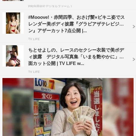
PR(合同会社デジタルファーム )
#Mooove!・赤間四季、おさげ髪×ビキニ姿でス
レンダー美ボディ披露『グラビアザテレビジョ
ン』アザーカット7点公開 |...
TV LIFE
ちとせよしの、レースのセクシー衣装で美ボデ
ィ披露 デジタル写真集「いまを艶やかに」誌
面カット公開 | TV LIFE w...
TV LIFE