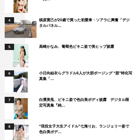
槙原寛己が20歳で買った初愛車・ソアラに興奮「デジ
4
タルパネル…
高崎かなみ、葡萄色ビキニ姿で美ヒップ披露
5
小日向結衣らグラドル6人が大胆ポージング “股”特化写
6
真集「…
白濱美兎、ビキニ姿で色白美ボディ披露 デジタル限
7
定写真集『純…
“現役女子大生アイドル”七海りお、ランジェリー姿で
8
色白美ボデ…