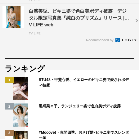
白濱美兎、ビキニ姿で色白美ボディ披露 デジ
タル限定写真集『純白のプリズム』リリース | T
V LIFE web
TV LIFE
Recommended by
ランキング
STU48・甲斐心愛、イエローのビキニ姿で愛されボデ
1
ィ披露
黒嵜菜々子、ランジェリー姿で色白美ボディ披露
2
#Mooove!・赤間四季、おさげ髪×ビキニ姿でスレンダ
3
ー美…