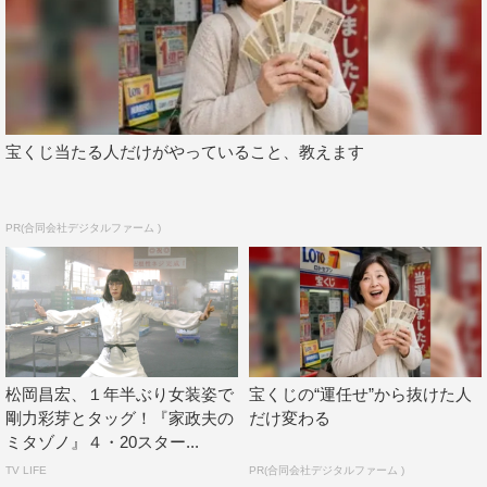
宝くじ当たる人だけがやっていること、教えます
PR(合同会社デジタルファーム )
松岡昌宏、１年半ぶり女装姿で
宝くじの“運任せ”から抜けた人
剛力彩芽とタッグ！『家政夫の
だけ変わる
ミタゾノ』４・20スター...
TV LIFE
PR(合同会社デジタルファーム )