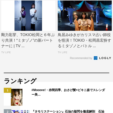
剛力彩芽、TOKIO松岡と６年ぶ
鳥居みゆきがカリスマ占い師役
り共演！“ミタゾノ”の新パート
を怪演！TOKIO・松岡昌宏扮す
ナーに | TV ...
るミタゾノとバトル ...
TV LIFE
TV LIFE
Recommended by
ランキング
#Mooove!・赤間四季、おさげ髪×ビキニ姿でスレンダ
1
ー美…
『タモリステーション』石油の疑問を徹底解剖 石油
2