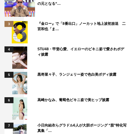
の元となる“…
『金ロー』で「8番出口」ノーカット地上波初放送 二
3
宮和也「ま…
STU48・甲斐心愛、イエローのビキニ姿で愛されボデ
4
ィ披露
黒嵜菜々子、ランジェリー姿で色白美ボディ披露
5
高崎かなみ、葡萄色ビキニ姿で美ヒップ披露
6
小日向結衣らグラドル6人が大胆ポージング “股”特化写
7
真集「…