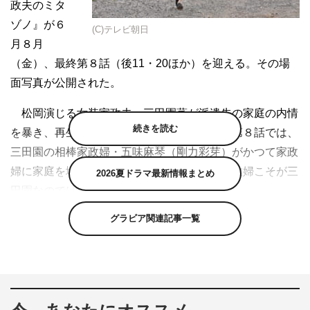
政夫のミタ
ゾノ』が６
(C)テレビ朝日
月８月
（金）、最終第８話（後11・20ほか）を迎える。その場
面写真が公開された。
松岡演じる女装家政夫・三田園薫が派遣先の家庭の内情
続きを読む
を暴き、再生へ導く人気作の第２シリーズ。第８話では、
三田園の相棒家政婦・五味麻琴（剛力彩芽）がかつて家政
婦に家庭を壊されていたことが判明。その家政婦こそが三
2026夏ドラマ最新情報まとめ
田園なのではないかという疑惑が浮上する。
グラビア関連記事一覧
場面写真は、スカートとエプロンをたくし上げて荒野を
風のように駆け抜ける三田園と、その後を同様の“ミタゾ
ノ走り”で追いかける麻琴のシーン。麻琴が因縁の相手で
ある三田園を仕留めようとしているようにも見えるが、果
たして２人の鬼気迫る表情の真相とは…!?