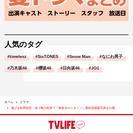
人気のタグ
timelesz
SixTONES
Snow Man
なにわ男子
乃木坂46
櫻坂46
日向坂46
JO1
ホーム
ドラマ
逃げる松岡昌宏、追う剛力彩芽？『家政夫のミタゾノ』最終回場面写真を公開