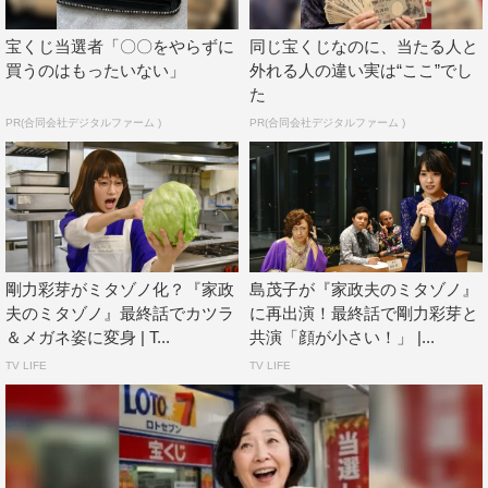
五味家に近づいたのには、ある思惑があった…。
宝くじ当選者「〇〇をやらずに
同じ宝くじなのに、当たる人と
三田園と麻琴のコンビもついに見納め――三田園が最後
買うのはもったいない」
外れる人の違い実は“ここ”でし
に壊すのは…!?
た
PR(合同会社デジタルファーム )
PR(合同会社デジタルファーム )
剛力彩芽がミタゾノ化？『家政
島茂子が『家政夫のミタゾノ』
夫のミタゾノ』最終話でカツラ
に再出演！最終話で剛力彩芽と
＆メガネ姿に変身 | T...
共演「顔が小さい！」 |...
TV LIFE
TV LIFE