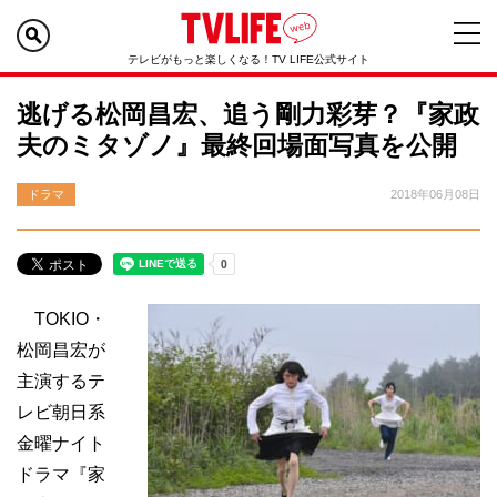
テレビがもっと楽しくなる！TV LIFE公式サイト
逃げる松岡昌宏、追う剛力彩芽？『家政
夫のミタゾノ』最終回場面写真を公開
ドラマ
2018年06月08日
TOKIO・
松岡昌宏が
主演するテ
レビ朝日系
金曜ナイト
ドラマ『家