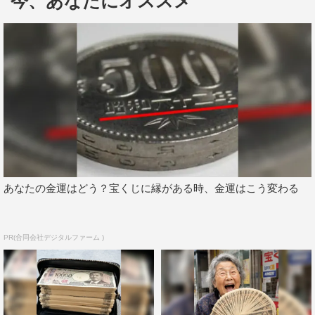
今、あなたにオススメ
＜最終話あらすじ＞
昔、大金持ちだったことがわかった五味麻琴（剛力彩
芽）の家。しかもその家庭は、ある家政婦によって壊され
たのだと明らかになる！
麻琴の家庭を壊したのは、三田園薫（松岡昌宏）だった
のではないかと考える結頼子（余貴美子）たち。その頃麻
琴は、三田園を家政夫として自宅に招いていた。「麻琴は
三田園に復讐しようとしているのでは!?」――まさかの事
あなたの金運はどう？宝くじに縁がある時、金運はこう変わる
態を想定し、家に駆けつけた頼子たちは、そこで拘束され
ている三田園を発見する!?
そこに麻琴の父・五味隆志（デビット伊東）が森田順子
PR(合同会社デジタルファーム )
（若村麻由美）という女性を伴って帰宅。順子と結婚した
ことを唐突に報告する。驚く麻琴たちだったが、意外とあ
っさり順子を新しい母として受け入れる。しかし、順子が