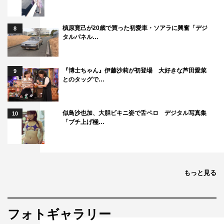
槙原寛己が20歳で買った初愛車・ソアラに興奮「デジ
8
タルパネル…
『博士ちゃん』伊藤沙莉が初登場 大好きな芦田愛菜
9
とのタッグで…
似鳥沙也加、大胆ビキニ姿で舌ペロ デジタル写真集
10
「ブチ上げ極…
もっと見る
フォトギャラリー