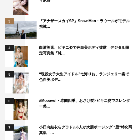
ィ披露
『アナザースカイSP』Snow Man・ラウールがモデル
3
挑戦…
白濱美兎、ビキニ姿で色白美ボディ披露 デジタル限
4
定写真集『純…
“現役女子大生アイドル”七海りお、ランジェリー姿で
5
色白美ボデ…
#Mooove!・赤間四季、おさげ髪×ビキニ姿でスレンダ
6
ー美…
小日向結衣らグラドル6人が大胆ポージング “股”特化写
7
真集「…