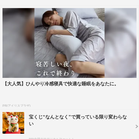
◆本作で初のTVドラマ出演となりますが、ご感想をお願
いします。
「とても緊張してドキドキしましたが、撮影スタッフの
方々の段取りが良く、スムーズに進む撮影の中、現場には
笑いが絶えず、その雰囲気に救われました」
◆上野樹里さん、加藤柚凪ちゃんとは初共演ですが、撮影
はいかがでしたでしょうか？
【大人気】ひんやり冷感寝具で快適な睡眠をあなたに。
「上野樹里さんは、終始落ち着いており、つぐみちゃんと
本物の親子のように休憩時間もすごしていて、ドラマのま
PR(アイリスプラザ)
まだなぁと感動しました。柚凪ちゃんはとてもかわいらし
く、初めましてだった私にもたくさんお話をしてくれて、
宝くじ“なんとなく”で買っている限り変わらな
い
かわいかったです。個人的に上野さんの作品をたくさん見
ているので、共演できてうれしかったです」