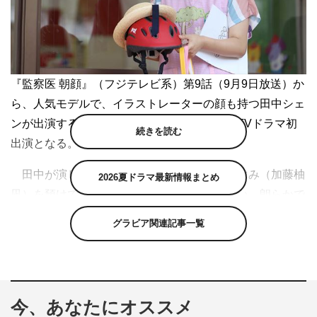
『監察医 朝顔』（フジテレビ系）第9話（9月9日放送）か
ら、人気モデルで、イラストレーターの顔も持つ田中シェ
ンが出演することが決定した。田中は本作がTVドラマ初
続きを読む
出演となる。
田中が演じるのは、朝顔（上野樹里）がつぐみ（加藤柚
2026夏ドラマ最新情報まとめ
凪）を預けている保育園に勤める保育士のまい。朗らかで
優しく、大きな笑顔が印象的なまいは、子供たちの一番の
グラビア関連記事一覧
人気者。保育園でつぐみの成長を見守り、朝顔の知らない
保育園でのつぐみの姿を朝顔に伝えるまいは、朝顔とつぐ
みにとって、なくてはならない存在となっている。
今、あなたにオススメ
＜田中シェン コメント＞