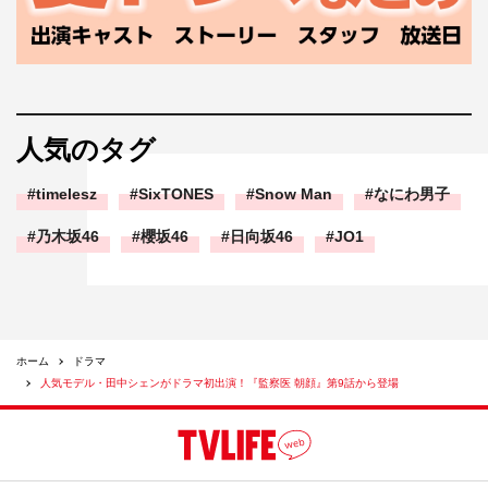
人気のタグ
timelesz
SixTONES
Snow Man
なにわ男子
乃木坂46
櫻坂46
日向坂46
JO1
ホーム
ドラマ
人気モデル・田中シェンがドラマ初出演！『監察医 朝顔』第9話から登場