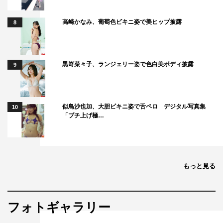
高崎かなみ、葡萄色ビキニ姿で美ヒップ披露
8
黒嵜菜々子、ランジェリー姿で色白美ボディ披露
9
似鳥沙也加、大胆ビキニ姿で舌ペロ デジタル写真集
10
「ブチ上げ極…
もっと見る
フォトギャラリー