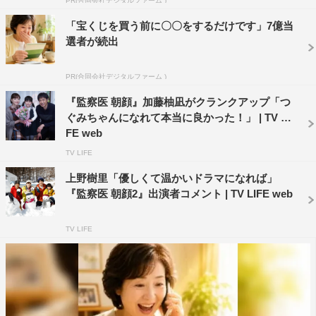
PR(合同会社デジタルファーム )
「宝くじを買う前に〇〇をするだけです」7億当
◆視聴者への見どころなどメッセージをお願いします。
選者が続出
「ドラマはハラハラドキドキの展開ですが、朝顔がつぐみ
PR(合同会社デジタルファーム )
の前で見せる母親としての日常の何気ない幸せの瞬間も、
『監察医 朝顔』加藤柚凪がクランクアップ「つ
ぜひ注目いただきたいです！私個人としましては、田中シ
ぐみちゃんになれて本当に良かった！」 | TV LI
ェンの初ドラマ出演も見守っていただけたらうれしいで
FE web
す。保育士さんのかわいいエプロン姿、ぜひ見てくださ
TV LIFE
い！」
上野樹里「優しくて温かいドラマになれば」
『監察医 朝顔2』出演者コメント | TV LIFE web
『監察医 朝顔』
フジテレビ系
TV LIFE
毎週（月）後9時～9時54分
©フジテレビ