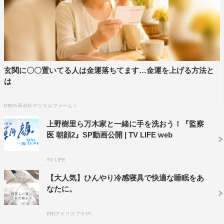
上野樹里
監察医 朝顔
玄関に〇〇置いてる人は金運落ちてます…金運を上げる方法と
は
PR(合同会社デジタルファーム )
上野樹里ら万木家と一緒に手を洗おう！『監察
医 朝顔2』SP動画公開 | TV LIFE web
TV LIFE
【大人気】ひんやり冷感寝具で快適な睡眠をあ
なたに。
PR(アイリスプラザ)