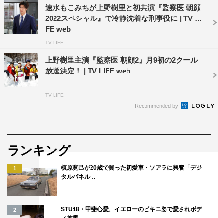
速水もこみちが上野樹里と初共演『監察医 朝顔
2022スペシャル』で冷静沈着な刑事役に | TV LI
FE web
TV LIFE
上野樹里主演『監察医 朝顔2』月9初の2クール
放送決定！ | TV LIFE web
TV LIFE
Recommended by
ランキング
槙原寛己が20歳で買った初愛車・ソアラに興奮「デジ
1
タルパネル…
STU48・甲斐心愛、イエローのビキニ姿で愛されボデ
2