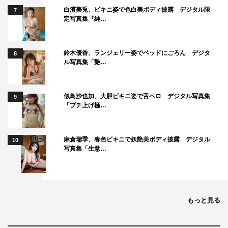
白濱美兎、ビキニ姿で色白美ボディ披露 デジタル限
7
定写真集『純…
鈴木優香、ランジェリー姿でベッドにごろん デジタ
8
ル写真集「艶…
似鳥沙也加、大胆ビキニ姿で舌ペロ デジタル写真集
9
「ブチ上げ極…
麻倉瑞季、春色ビキニで妖艶美ボディ披露 デジタル
10
写真集「生意…
もっと見る