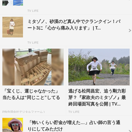
Hey! Say! JUMP
TOKIO
TV LIFE
伊野尾慧
松岡昌宏
飯豊まりえ
ミタゾノ、砂漠のど真ん中でクランクイン！パ
ート3に「心から痛み入ります」 | T...
TV LIFE
「宝くじ、運じゃなかった」
逃げる松岡昌宏、追う剛力彩
当たる人は“同じこと”してる
芽？『家政夫のミタゾノ』最
終回場面写真を公開 | TV...
PR(合同会社デジタルファーム )
TV LIFE
「怖いくらい貯金が増えた…」占い師の言う通
りにしてみただけ