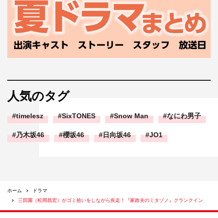
人気のタグ
timelesz
SixTONES
Snow Man
なにわ男子
乃木坂46
櫻坂46
日向坂46
JO1
ホーム
ドラマ
三田園（松岡昌宏）がゴミ拾いをしながら疾走！『家政夫のミタゾノ』クランクイン