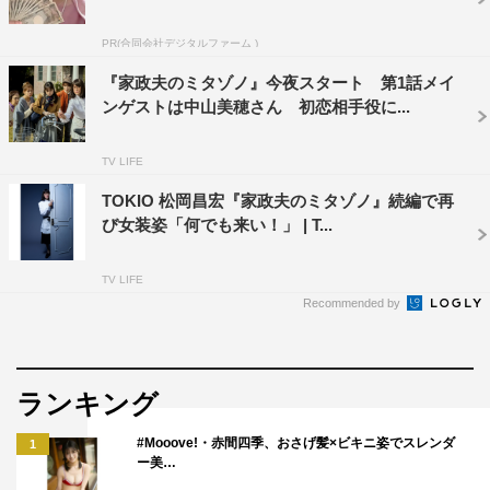
PR(合同会社デジタルファーム )
『家政夫のミタゾノ』今夜スタート 第1話メイ
ンゲストは中山美穂さん 初恋相手役に...
TV LIFE
TOKIO 松岡昌宏『家政夫のミタゾノ』続編で再
び女装姿「何でも来い！」 | T...
TV LIFE
Recommended by
ランキング
#Mooove!・赤間四季、おさげ髪×ビキニ姿でスレンダ
1
ー美…