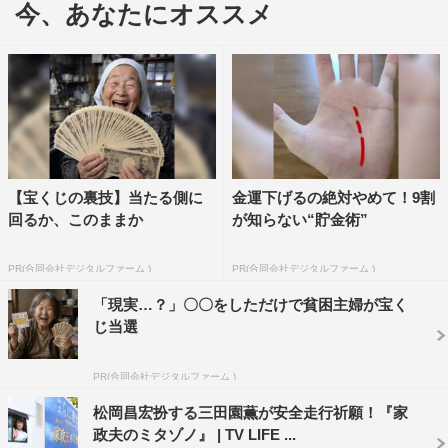
今、あなたにオススメ
好の三田園がゴミ拾いとジョギングを合わせた競技“プロ
ギング”を行うシーンを撮影。トングとゴミ袋を手に道端
のゴミというゴミを集めながら、超高速で疾走していく三
田園。なぜ三田園がプロギングを？その理由は、第1話で
明かされる。
『家政夫のミタゾノ』
テレビ朝日系
【宝くじの裏技】当たる側に
金運下げるの絶対やめて！9割
回るか、このままか
が知らない“貯金術”
4月24日スタート
毎週（金）後11・15ほか
PR(合同会社デジタルファーム )
PR(合同会社デジタルファーム )
©テレビ朝日
「現実…？」〇〇をしただけで貧困主婦が宝く
じ当選
PR(合同会社デジタルファーム )
松岡昌宏扮する三田園薫が安全走行祈願！『家
政夫のミタゾノ』 | TV LIFE ...