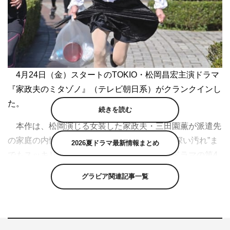
4月24日（金）スタートのTOKIO・松岡昌宏主演ドラマ
『家政夫のミタゾノ』（テレビ朝日系）がクランクインし
た。
続きを読む
本作は、松岡演じる女装した家政夫・三田園薫が派遣先
の家庭の内情をのぞき見し、そこに巣食う“根深い汚れ”ま
2026夏ドラマ最新情報まとめ
でもスッキリと落としていく痛快ヒューマンドラマの第4
弾。同僚として、前作に引き続き村田光役のHey! Say!
グラビア関連記事一覧
JUMPの伊野尾慧、新加入の霧島舞役で飯豊まりえが共演
する。
この日は、白ブラウスに黒スカートというおなじみの格