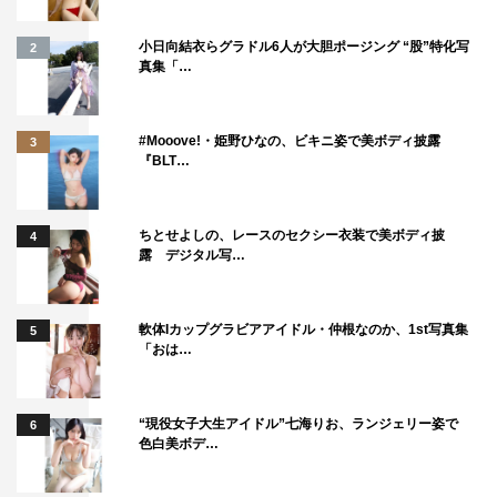
小日向結衣らグラドル6人が大胆ポージング “股”特化写
2
真集「…
#Mooove!・姫野ひなの、ビキニ姿で美ボディ披露
3
『BLT…
ちとせよしの、レースのセクシー衣装で美ボディ披
4
露 デジタル写…
軟体Iカップグラビアアイドル・仲根なのか、1st写真集
5
「おは…
“現役女子大生アイドル”七海りお、ランジェリー姿で
6
色白美ボデ…