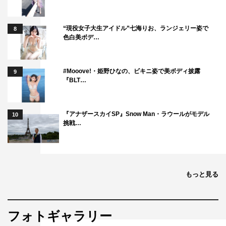
作：桑原亮子
音楽：トクマルシューゴ・王舟
“現役女子大生アイドル”七海りお、ランジェリー姿で
8
出演：森崎ウィン・高城れに（ももいろクローバーZ）／
色白美ボデ…
和田正人、村上穂乃佳、中島広稀、白鳥玉季／高橋努、ブ
ラザートム、古寬治ほか
#Mooove!・姫野ひなの、ビキニ姿で美ボディ披露
9
制作統括：三鬼一希
『BLT…
プロデューサー：増田靜雄
演出：堀内裕介、新田真三
『アナザースカイSP』Snow Man・ラウールがモデル
10
挑戦…
©NHK
もっと見る
森崎ウィン
高城れに
フォトギャラリー