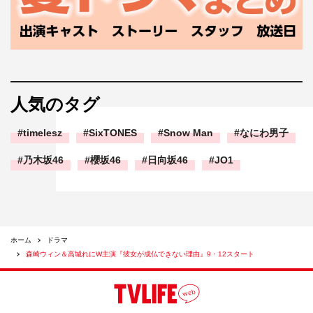
人気のタグ
timelesz
SixTONES
Snow Man
なにわ男子
乃木坂46
櫻坂46
日向坂46
JO1
ホーム
ドラマ
森崎ウィン＆高城れにW主演『彼女が成仏できない理由』9・12スタート