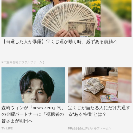
と。
【当選した人が暴露】宝くじ運が動く時、必ずある前触れ
PR(合同会社デジタルファーム )
森崎ウィンが『news zero』9月
宝くじが当たる人にだけ共通す
の金曜パートナーに「視聴者の
る“ある特徴”とは？
皆さまが明日へ...
TV LIFE
PR(合同会社デジタルファーム )