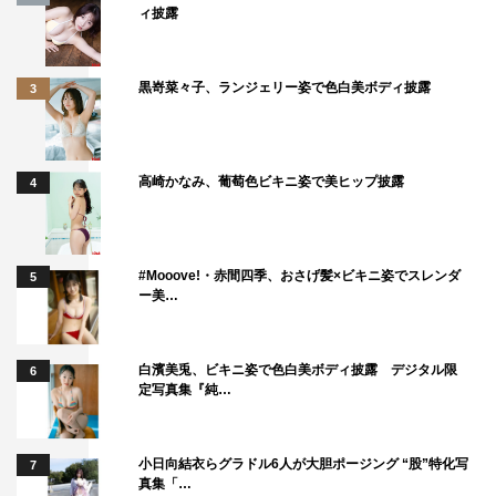
ィ披露
回、初の名古屋局での制作です。愛知県が全国で2番目に
在留外国人の方が多い地域だということから着想したの
が、今回の『外国人の方』と『幽霊』のラブコメディ。な
黒嵜菜々子、ランジェリー姿で色白美ボディ披露
3
んとなく近寄りがたく思っている関係が次第に近づきたく
なっていく、そんな思いを描いたドラマです」と説明。
高崎かなみ、葡萄色ビキニ姿で美ヒップ披露
4
そして「いま距離感を測るのが困難な中だからこそ、お互
いに分かりあい、大切に思いながらも、『近づきたいけ
ど、近づけない』切ない恋模様を楽しんでいただけたらと
#Mooove!・赤間四季、おさげ髪×ビキニ姿でスレンダ
5
思います。どうぞご期待ください！」とメッセージを送っ
ー美…
ている。
よるドラ『彼女が成仏できない理由』（全6回）
白濱美兎、ビキニ姿で色白美ボディ披露 デジタル限
6
定写真集『純…
NHK総合
2020年9月12日（土）スタート
毎週（土）後11・30～11・59
小日向結衣らグラドル6人が大胆ポージング “股”特化写
7
真集「…