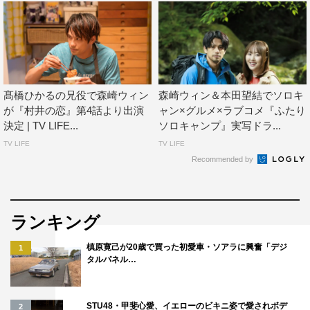
髙橋ひかるの兄役で森崎ウィン
森崎ウィン＆本田望結でソロキ
が『村井の恋』第4話より出演
ャン×グルメ×ラブコメ『ふたり
決定 | TV LIFE...
ソロキャンプ』実写ドラ...
TV LIFE
TV LIFE
高城は「出演が決まった瞬間は、本当に本当にうれしくて
Recommended by
撮影が始まる何か月も前からドキドキでした！初めてのこ
とだらけで不安や緊張ももちろんありますが、全身全霊を
懸けるすてきな作品が作れたらいいなと思います！皆さん
ランキング
にお届けできるまで楽しみに待っていてください！」とコ
槙原寛己が20歳で買った初愛車・ソアラに興奮「デジ
1
メントしている。
タルパネル…
よるドラ制作開始に当たって、制作統括の三鬼一希は「い
ままでさまざまなジャンルを描いてきた『よるドラ』。今
STU48・甲斐心愛、イエローのビキニ姿で愛されボデ
2