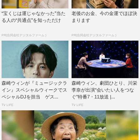
“宝くじは運じゃなかった”当た
老後のお金、今の金運でほぼ決
る人の“共通点”を知っただけ
まります
PR(合同会社デジタルファーム )
PR(合同会社デジタルファーム )
森崎ウィンが『ミュージックラ
森崎ウィン、劇団ひとり、川栄
イン』スペシャルウィークでス
李奈が出演“会いたい人をつな
ペシャルDJを担当 ゲス...
ぐ”特番7・11放送 |...
TV LIFE
TV LIFE
森崎は「このドラマの主人公・エーミンを演じるために、
僕は生まれてきたような気がしてなりません。このドラマ
に出会えて心から感謝しています。とにかくたくさんの方
に届けられるよう、精いっぱい演じさせていただきます」