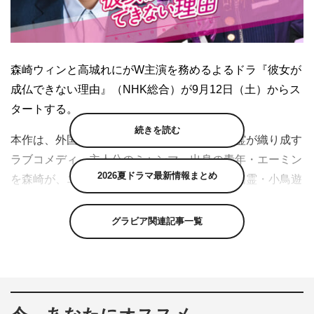
森崎ウィンと高城れにがW主演を務めるよるドラ『彼女が
成仏できない理由』（NHK総合）が9月12日（土）からス
タートする。
続きを読む
本作は、外国人留学生と部屋に住み着いた幽霊が織り成す
ラブコメディ。主人公のミャンマー出身の青年・エーミン
2026夏ドラマ最新情報まとめ
を森崎が、エーミンの部屋に住み着いている幽霊・小鳥遊
玲を高城が演じる。脚本は『心の傷を癒すということ』
『ホーム・ノット・アローン』の桑原亮子。
グラビア関連記事一覧
漫画家になるため日本へ漫画留学をすることにしたエーミ
ン（森崎）は、限られた留学資金を元にアパート探しを始
めるが、想像を超える日本の高額な家賃事情に驚く。