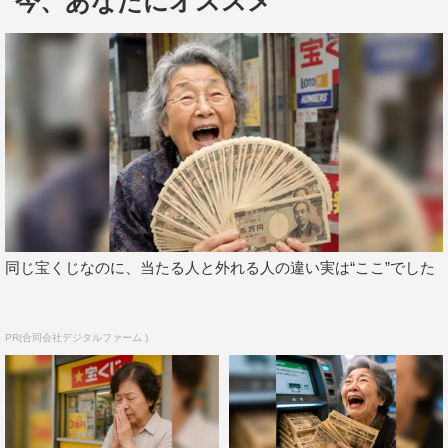
今、あなたにオススメ
そんな中、激安物件を見つけて即決するが、築40年程の古
いアパートの周りには、一癖も二癖もある訳アリな住人た
ちが住んでいた。そして何よりもエーミンの部屋には、色
白で黒髪の幽霊（玲／高城れに）が。背に腹は代えられ
ず、エーミンは幽霊と共同生活を始める。
同じ宝くじなのに、当たる人と外れる人の違い実は“ここ”でした
PR(合同会社デジタルファーム )