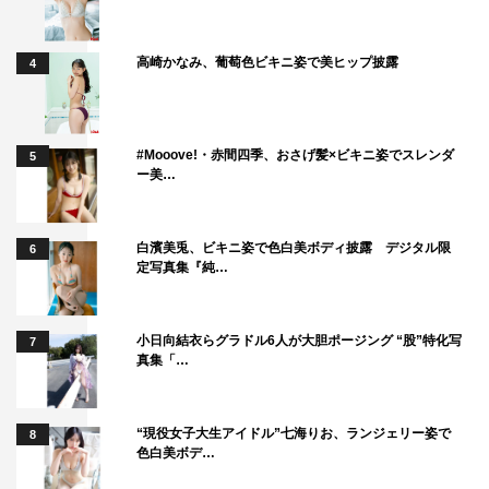
高崎かなみ、葡萄色ビキニ姿で美ヒップ披露
4
そして、息子を王位につけるため策略をめぐらせるミステ
リアスな人物・興宣大院君（こうせいだいいんくん）イ・
#Mooove!・赤間四季、おさげ髪×ビキニ姿でスレンダ
5
ハウンを名優チョン・グァンリョルが圧倒的な存在感で演
ー美…
じる。
白濱美兎、ビキニ姿で色白美ボディ披露 デジタル限
6
定写真集『純…
小日向結衣らグラドル6人が大胆ポージング “股”特化写
7
真集「…
“現役女子大生アイドル”七海りお、ランジェリー姿で
8
色白美ボデ…