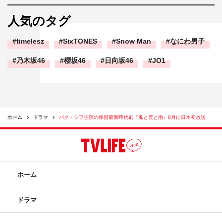
人気のタグ
timelesz
SixTONES
Snow Man
なにわ男子
乃木坂46
櫻坂46
日向坂46
JO1
ホーム
ドラマ
パク・シフ主演の韓国最新時代劇『風と雲と雨』8月に日本初放送
ホーム
ドラマ