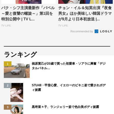
パク・シフ主演最新作「バベル
チョン・イル＆知英出演『夜食
～愛と復讐の螺旋～」第1回を
男女』ほか美味しい韓国ドラマ
特別公開中 | TV L...
が9月より日本初放送 |...
TV LIFE
TV LIFE
Recommended by
ランキング
槙原寛己が20歳で買った初愛車・ソアラに興奮「デジ
1
タルパネル…
STU48・甲斐心愛、イエローのビキニ姿で愛されボデ
2
ィ披露
黒嵜菜々子、ランジェリー姿で色白美ボディ披露
3