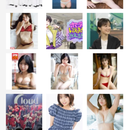
『風と雲と雨』（全20話予定）
韓国エンターテインメント総合チャンネル・KNTV
8月日本初放送
出演：パク・シフ、コ・ソンヒ、チョン・グァンリョルほ
か
©2020 TV Chosun