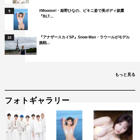
#Mooove!・姫野ひなの、ビキニ姿で美ボディ披露
9
『BLT…
『アナザースカイSP』Snow Man・ラウールがモデル
10
挑戦…
もっと見る
フォトギャラリー
番組情報