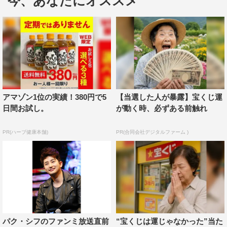
今、あなたにオススメ
アマゾン1位の実績！380円で5
【当選した人が暴露】宝くじ運
日間お試し。
が動く時、必ずある前触れ
PR(ハーブ健康本舗)
PR(合同会社デジタルファーム )
パク・シフのファンミ放送直前
“宝くじは運じゃなかった”当た