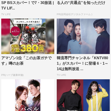
SP BSスカパー！で7・30放送 |
る人の“共通点”を知っただけ
TV LIF...
TV LIFE
PR(合同会社デジタルファーム )
主演のパク・シフは『王女の男』以来、9年ぶりとなる時
代劇出演で、頭脳明晰な観相師・チョンジュンを演じる。
アマゾン1位「このお茶ガチで
韓流専門チャンネル「KNTV80
ヒロインを務めるのは若手実力派女優コ・ソンヒ。霊能力
す」噂のお茶
1」がスカパー！に登場 6・1～
を持つ王女という異色の役柄でパク・シフとラブラインを
14は無料放送 ...
繰り広げる。
PR(ハーブ健康本舗)
TV LIFE