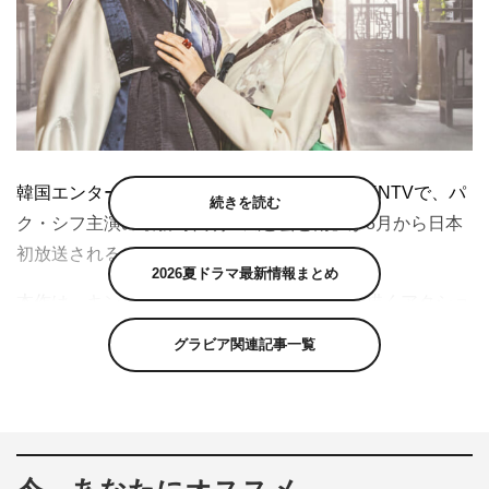
韓国エンターテインメント総合チャンネル・KNTVで、パ
続きを読む
ク・シフ主演の最新時代劇『風と雲と雨』が8月から日本
初放送される。
2026夏ドラマ最新情報まとめ
本作は、キングメーカーたちの王位争奪戦を描くアクショ
ンロマンス大作。これまで韓国ドラマでは描かれたことの
グラビア関連記事一覧
ない命理学（四柱推命）をテーマに、史実と絡めながら壮
大な映像美で描く。韓国でも放送がスタートしたばかりの
最新作だ。