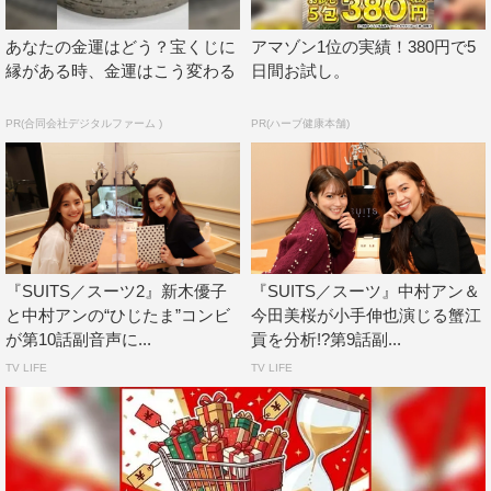
あなたの金運はどう？宝くじに
アマゾン1位の実績！380円で5
縁がある時、金運はこう変わる
日間お試し。
PR(合同会社デジタルファーム )
PR(ハーブ健康本舗)
『SUITS／スーツ2』新木優子
『SUITS／スーツ』中村アン＆
と中村アンの“ひじたま”コンビ
今田美桜が小手伸也演じる蟹江
が第10話副音声に...
貢を分析!?第9話副...
TV LIFE
TV LIFE