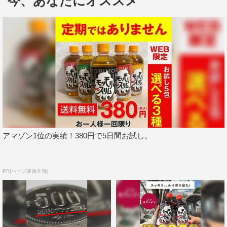
今、あなたにオススメ
ーのこのコンビが、副音声でしか聞くことができない出演
者のエピソードや、個性派俳優同士ならではのクセ強めの
会話を繰り広げる。
小手伸也＆坂口涼太郎コメント
1
2
全文表示
アマゾン1位の実績！380円で5日間お試し。
PR(ハーブ健康本舗)
中島裕翔
坂口涼太郎
小手伸也
織田裕二