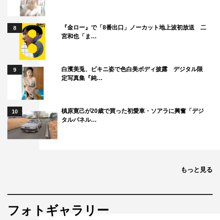
『金ロー』で「8番出口」ノーカット地上波初放送 二
8
宮和也「ま…
白濱美兎、ビキニ姿で色白美ボディ披露 デジタル限
9
定写真集『純…
槙原寛己が20歳で買った初愛車・ソアラに興奮「デジ
10
タルパネル…
もっと見る
フォトギャラリー