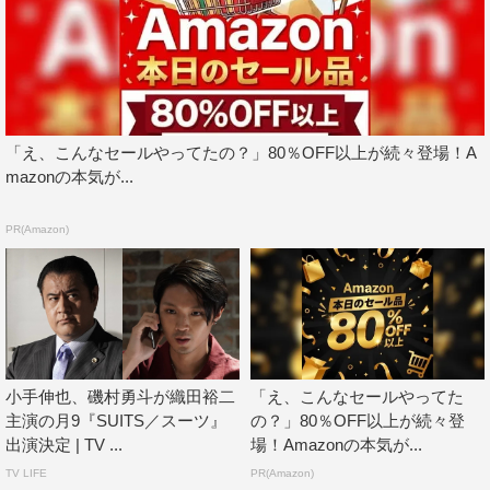
「え、こんなセールやってたの？」80％OFF以上が続々登場！A
mazonの本気が...
PR(Amazon)
小手伸也、磯村勇斗が織田裕二
「え、こんなセールやってた
主演の月9『SUITS／スーツ』
の？」80％OFF以上が続々登
出演決定 | TV ...
場！Amazonの本気が...
TV LIFE
PR(Amazon)