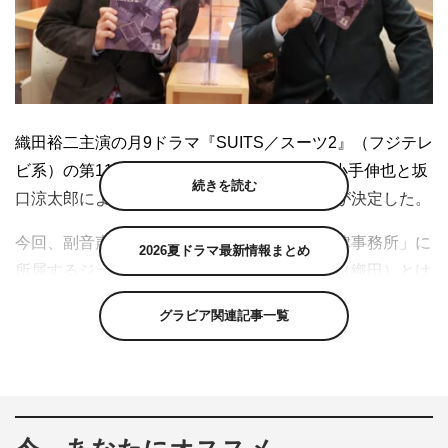
織田裕二主演の月9ドラマ『SUITS／スーツ2』（フジテレ
ビ系）の第11話（9月21日（月）放送）で、小手伸也と坂
続きを読む
口涼太郎による副音声企画が実施されることが決定した。
今回、副音声を担当するのは「幸村・上杉法律事務所」に
2026夏ドラマ最新情報まとめ
所属するジュニアパートナー弁護士で、甲斐（織田）とは
若手のころからしのぎを削ってきたライバル・蟹江貢役を
グラビア関連記事一覧
演じる小手伸也と、「幸村・上杉法律事務所」のアソシエ
イトで、何かと蟹江に目を付けられている八木田健太郎役
を演じる“クセメン俳優”坂口涼太郎。
「幸村・上杉法律事務所」きってのクセの強いキャラクタ