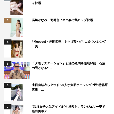
ィ披露
高崎かなみ、葡萄色ビキニ姿で美ヒップ披露
3
#Mooove!・赤間四季、おさげ髪×ビキニ姿でスレンダ
4
ー美…
『タモリステーション』石油の疑問を徹底解剖 石油
5
の元となる“…
小日向結衣らグラドル6人が大胆ポージング “股”特化写
6
真集「…
“現役女子大生アイドル”七海りお、ランジェリー姿で
7
色白美ボデ…