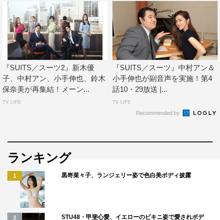
『SUITS／スーツ2』新木優
『SUITS／スーツ』中村アン＆
子、中村アン、小手伸也、鈴木
小手伸也が副音声を実施！第4
保奈美が再集結！メーン...
話10・29放送 |...
TV LIFE
TV LIFE
Recommended by
ランキング
黒嵜菜々子、ランジェリー姿で色白美ボディ披露
1
STU48・甲斐心愛、イエローのビキニ姿で愛されボデ
2