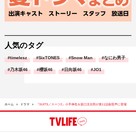
人気のタグ
timelesz
SixTONES
Snow Man
なにわ男子
乃木坂46
櫻坂46
日向坂46
JO1
ホーム
ドラマ
『SUITS／スーツ2』小手伸也＆坂口涼太郎が第11話副音声に登場