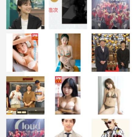
とに不満を示す右京だったが、早速彼女をともない、捜査
を開始する。
その矢先、ビルの壁面をボルダリングのようによじ登って
いた男が、大勢のギャラリーと警察官の面前で転落し、死
亡。組織犯罪対策5課・角田六郎課長（山西惇）の調べ
で、その男・万津幸矢（櫻井圭佑）が広域指定暴力団『扶
桑武蔵桜』の組員相手に「俺が白バイ警官を撃った」とう
そぶいていたことが分かる。
さらに幸矢の遺品を整理していた母親の蒔子（松永玲子）
は、パソコンの中に「ネオ・ジパング」という謎の“仮想
国家”を発見し、幸矢の恋人・朱音静（日南響子）に相
談。
やがて事件は、IT長者・加西周明（石丸幹二）を“建国の
父”とした仮想国家「ネオ・ジパング」をめぐり、思いも
よらぬ方向へと展開していく。