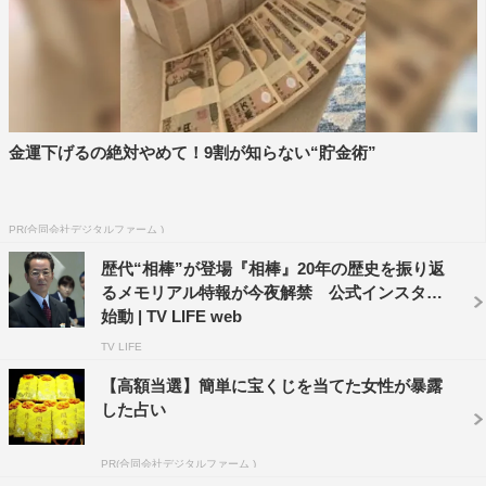
◆初めてとなるドラマ『相棒』へのご出演、いかがでした
か？
テレビで見ていたあの世界に出演できる！ ということ
で、印象に残る役作りをしなくては、と意気込みました。
金運下げるの絶対やめて！9割が知らない“貯金術”
20年の流れを持つ作品の現場は、雰囲気が穏やかで、しか
もプロ中のプロの集団。非常に居心地が良かったです。
PR(合同会社デジタルファーム )
◆今作「プレゼンス」の台本を最初に読まれたとき、どん
な印象をお持ちになりましたか？
歴代“相棒”が登場『相棒』20年の歴史を振り返
るメモリアル特報が今夜解禁 公式インスタも
SFのような仮想の世界にのめり込みました。自分の頭の
始動 | TV LIFE web
中で世界を描きながら、ワクワクしていましたね。
TV LIFE
【高額当選】簡単に宝くじを当てた女性が暴露
◆加西周明はどんな人物だというイメージを抱き、どのよ
した占い
うに演じようと考えられましたか？
PR(合同会社デジタルファーム )
台本を読みながら頭に浮かんだのは、金が有り余ってしょ