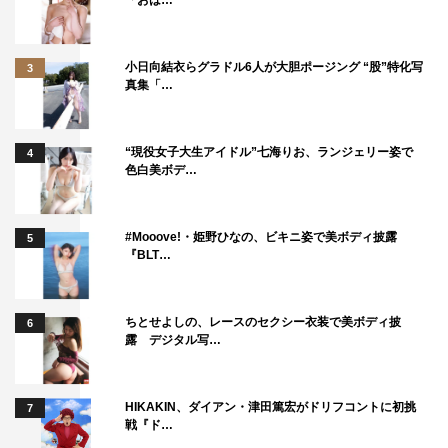
「おは…
に同走しながら会話を進めていくシーンで、反町さんはス
ーツ姿。汗もかかず、息も上がらず、“日頃からきっと鍛
小日向結衣らグラドル6人が大胆ポージング “股”特化写
3
えているに違いない！”と確信、こんなところでも大きな
真集「…
刺激を受けました。
◆ご自身の役柄も含めた今作の見どころ、視聴者の方々に
“現役女子大生アイドル”七海りお、ランジェリー姿で
4
色白美ボデ…
メッセージをいただけますか？
橋本監督のアイデアにあふれたバーチャルの世界を楽しん
#Mooove!・姫野ひなの、ビキニ姿で美ボディ披露
5
でいただきたいです。ありそうであり得ない世界と現実を
『BLT…
行き来する各キャラクターの行動やファッションにも注目
です。
ちとせよしの、レースのセクシー衣装で美ボディ披
6
私について言えば、“いるいる、あんな人！”と思っていた
露 デジタル写…
だけたらうれしいですね。
HIKAKIN、ダイアン・津田篤宏がドリフコントに初挑
7
戦『ド…