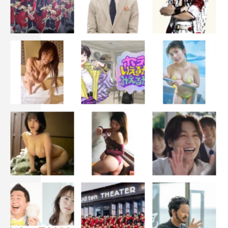
©テレビ朝日
反町隆史