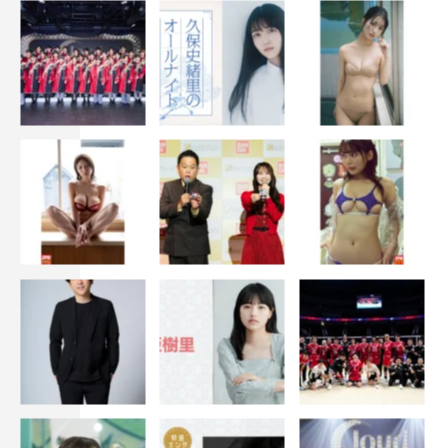
亘（反町隆史）がやってくる。至近距離から銃撃を受けた
とき人の気配はなかったのか、と当時の状況を聞き出そう
とする右京たちだったが、麗音はかたくなに口を閉ざす。
どうやら交通機動隊の上司から「特命係には話すな」と命
じられたようで…。
季節は変わり、秋――麗音が捜査一課に配属されてくる。
異例の人事にざわつく捜査一課の伊丹憲一（川原和久）、
芹沢慶二（山中崇史）ら。同時に週刊『フォトス』に、広
報課長・社美彌子（仲間由紀恵）を中心とした警視庁の女
子軍団「KGB（警視庁ガールズボム）」の会合の様子が掲
載され、右京らは麗音の捜査一課配属が美彌子の強い働き
かけと、警視庁副総監・衣笠藤治（杉本哲太）の鶴の一声
によるものであることを知る。
実は美彌子は人事に対する口利きの代わりに、特命係に麗
音の事件の再捜査と容疑者の割り出しをさせる、と衣笠に
約束。自分たちになんの相談もなく交渉材料に使われたこ