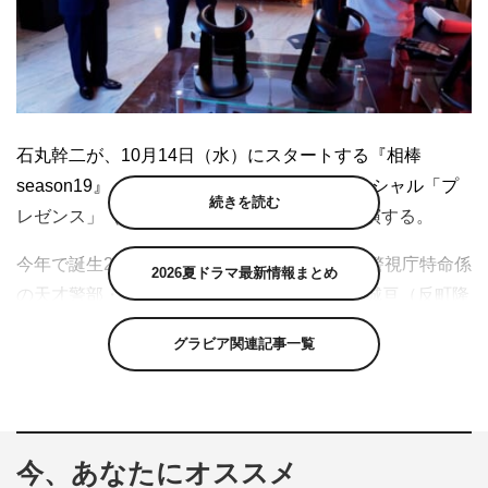
石丸幹二が、10月14日（水）にスタートする『相棒
season19』（テレビ朝日系）の初回拡大スペシャル「プ
続きを読む
レゼンス」（後9・00～10・24）にゲスト出演する。
今年で誕生20周年を迎えた人気刑事ドラマ。警視庁特命係
2026夏ドラマ最新情報まとめ
の天才警部・杉下右京（水谷豊）と相棒の冠城亘（反町隆
史）のコンビの活躍を描く。初回は、シリーズ史上初とな
グラビア関連記事一覧
る「VR（仮想現実）」がテーマ。白バイ警官が銃撃され
た事件をきっかけに、特命係が現実と仮想の世界を行き来
して真相究明に挑む。
そんな特命係の前に立ちはだかるのが、石丸演じる加西周
今、あなたにオススメ