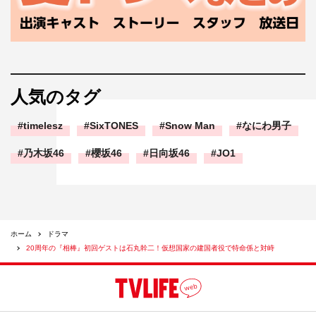
人気のタグ
timelesz
SixTONES
Snow Man
なにわ男子
乃木坂46
櫻坂46
日向坂46
JO1
ホーム
ドラマ
20周年の『相棒』初回ゲストは石丸幹二！仮想国家の建国者役で特命係と対峙