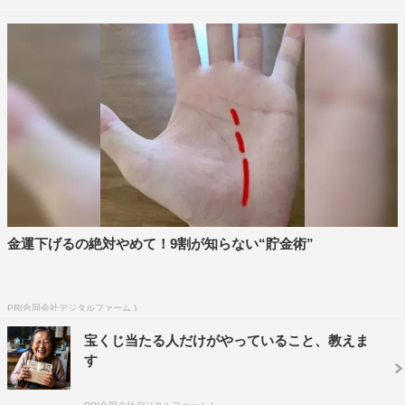
明。IT長者の加西は有り余る金に物を言わせ、仮想国家
「ネオ・ジパング」を建国して“建国の父”として君臨。特
命係がその実態や思惑に迫る中、物語は思いも寄らぬ方向
へ進んでいく。
『相棒』シリーズ初出演の石丸は「テレビで見ていたあの
世界に出演できる！ということで、印象に残る役作りをし
なくては、と意気込みました」と気合十分で撮影。「20年
の流れを持つ作品の現場は、雰囲気が穏やかで、しかもプ
ロ中のプロの集団。非常に居心地が良かったです」と振り
金運下げるの絶対やめて！9割が知らない“貯金術”
返った。
水谷との共演については「杉下右京との境目が分からな
PR(合同会社デジタルファーム )
い！個人的に話していても、カメラが回っている時も、ど
ちらと話しているのか分からなくなる、という不思議な体
宝くじ当たる人だけがやっていること、教えま
す
験をしました」と。反町とは初共演となり、「公園をジョ
ギングする私に同走しながら会話を進めていくシーンで、