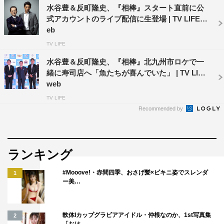
うがない人、多額の金さえ出せば何でも可能だと思ってい
水谷豊＆反町隆史、『相棒』スタート直前に公
式アカウントのライブ配信に生登場 | TV LIFE w
る人、人生はゲームだと思っている人――つまり、頭脳明
eb
晰だが、信じるのは金のみという自己中心的な男。笑顔の
TV LIFE
仮面を被った冷酷さを見せつつ、“あー、あの人に似てい
水谷豊＆反町隆史、『相棒』北九州市ロケで一
る！”と思ってもらえるような人物を演じようと思いまし
緒に寿司店へ「魚たちが喜んでいた」 | TV LIFE
た。
web
◆水谷豊さん、反町隆史さんとの共演はいかがでしたか？
TV LIFE
Recommended by
きっといろいろとお気遣いいただいたのだと思いますが、
お2人の自然体の佇まいに、すんなり溶け込むことができ
ました。
ランキング
水谷豊さんは、杉下右京との境目が分からない！ 個人的
#Mooove!・赤間四季、おさげ髪×ビキニ姿でスレンダ
1
に話していても、カメラが回っているときも、どちらと話
ー美…
しているのか分からなくなる、という不思議な体験をしま
した。
軟体Iカップグラビアアイドル・仲根なのか、1st写真集
2
反町隆史さんとは初共演でした。公園をジョギングする私