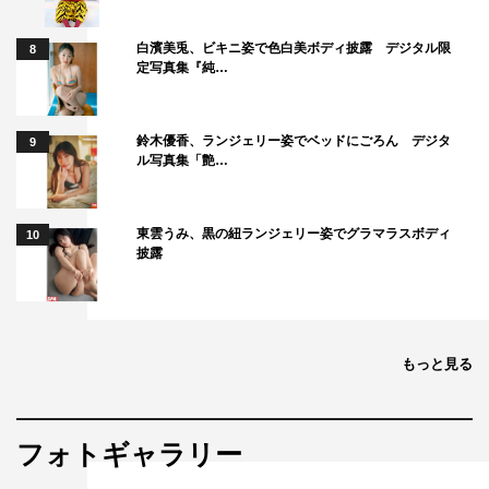
白濱美兎、ビキニ姿で色白美ボディ披露 デジタル限
8
定写真集『純…
鈴木優香、ランジェリー姿でベッドにごろん デジタ
9
ル写真集「艶…
東雲うみ、黒の紐ランジェリー姿でグラマラスボディ
10
披露
＜第1話拡大スペシャル「プレゼンス」あらすじ＞
閑静な住宅街で、警視庁交通機動隊＝白バイ隊員の出雲麗
音（篠原ゆき子）が何者かに拳銃で撃たれる。懸命な手術
もっと見る
の結果、一命はとりとめたもののバイクで転倒した際に右
肘を複雑骨折しており、交通機動隊への復帰は不可能と宣
告されてしまう。
フォトギャラリー
そんな麗音のもとへ、特命係の杉下右京（水谷豊）と冠城