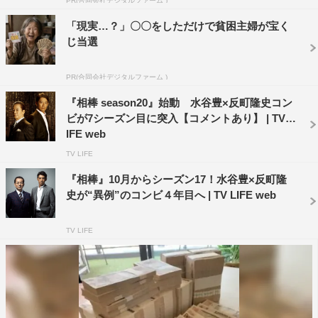
PR(合同会社デジタルファーム )
反町さんはスーツ姿。汗もかかず、息も上がらず、“日頃
「現実…？」〇〇をしただけで貧困主婦が宝く
からきっと鍛えているに違いない！”と確信。大きな刺激
じ当選
を受けました」と絶賛している。
PR(合同会社デジタルファーム )
石丸幹二（加西周明・役）コメント
『相棒 season20』始動 水谷豊×反町隆史コン
ビが7シーズン目に突入【コメントあり】 | TV L
IFE web
TV LIFE
『相棒』10月からシーズン17！水谷豊×反町隆
史が“異例”のコンビ４年目へ | TV LIFE web
TV LIFE