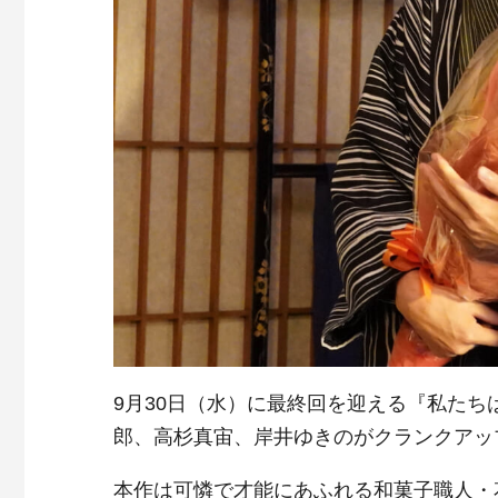
9月30日（水）に最終回を迎える『私た
郎、高杉真宙、岸井ゆきのがクランクアッ
本作は可憐で才能にあふれる和菓子職人・