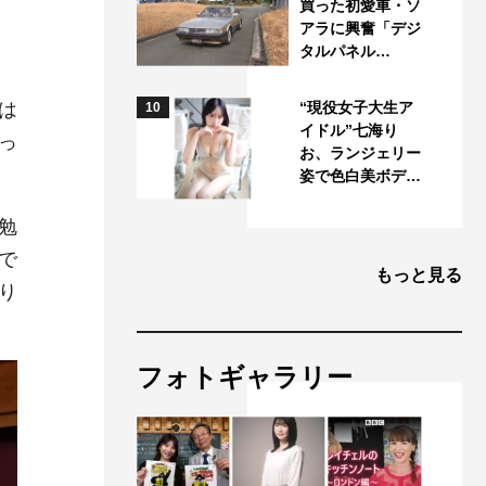
買った初愛車・ソ
アラに興奮「デジ
タルパネル…
は
“現役女子大生ア
10
イドル”七海り
っ
お、ランジェリー
姿で色白美ボデ…
勉
で
もっと見る
り
フォトギャラリー