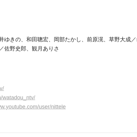
井ゆきの、和田聰宏、岡部たかし、前原滉、草野大成／
／佐野史郎、観月ありさ
v/
m/watadou_ntv/
ww.youtube.com/user/nittele