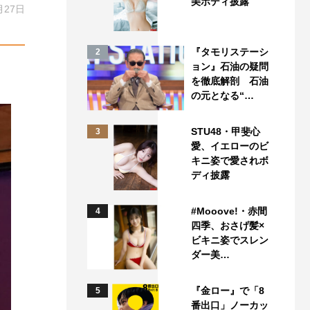
美ボディ披露
月27日
『タモリステーシ
2
ョン』石油の疑問
を徹底解剖 石油
の元となる“…
STU48・甲斐心
3
愛、イエローのビ
キニ姿で愛されボ
ディ披露
#Mooove!・赤間
4
四季、おさげ髪×
ビキニ姿でスレン
ダー美…
『金ロー』で「8
5
番出口」ノーカッ