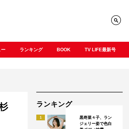
ュー
ランキング
BOOK
TV LIFE最新号
ランキング
杉
黒嵜菜々子、ラン
1
ジェリー姿で色白