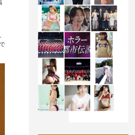
張
、
で