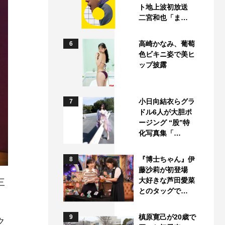
ト地上波初放送
二宮和也「ま…
高崎かなみ、葡萄
6
色ビキニ姿で美ヒ
ップ披露
小日向結衣らグラ
7
ドル6人が大胆ポ
ージング “股”特
化写真集「…
『博士ちゃん』伊
8
藤沙莉が初登場
大好きな芦田愛菜
三
とのタッグで…
槙原寛己が20歳で
9
ク