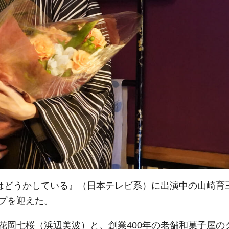
ちはどうかしている』（日本テレビ系）に出演中の山崎育
プを迎えた。
花岡七桜（浜辺美波）と、創業400年の老舗和菓子屋の