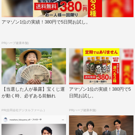
いただきました。
楽曲タイトルは「心音」です。
アマゾン1位の実績！380円で5日間お試し。
心臓が脈打つ音の表現にはいくつかの言葉があります。あ
くまでも個人の解釈ですが、「鼓動」という言葉は生命力
みなぎる力強いイメージ。
PR(ハーブ健康本舗)
かたや「心音」という言葉には、「生まれたての命の音」
とでも言いますか、か弱く繊細な、だけど確かな命が宿っ
ている、というイメージ。
ちょっと不器用だから恋する気持ちに素直になれなかった
り、真っ直ぐに人に向き合うことに少し疲れてしまった。
【当選した人が暴露】宝くじ運
アマゾン1位の実績！380円で5
でも、一度生まれた「恋心」は、まるで心臓が脈打つかの
が動く時、必ずある前触れ
日間お試し。
ように止められない。
でも、戸惑いもある…。そんな大桜美々をイメージしてい
PR(合同会社デジタルファーム )
PR(ハーブ健康本舗)
ます。
この楽曲が本ドラマに寄り添い、そして少しでもドラマの
盛り上がりのお手伝いができれば幸いです。