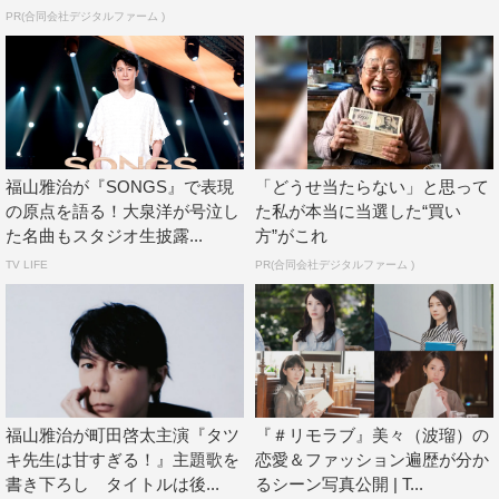
PR(合同会社デジタルファーム )
及川光博
松下洸平
波瑠
福山雅治
間宮祥太朗
髙橋優斗
福山雅治が『SONGS』で表現
「どうせ当たらない」と思って
の原点を語る！大泉洋が号泣し
た私が本当に当選した“買い
た名曲もスタジオ生披露...
方”がこれ
TV LIFE
PR(合同会社デジタルファーム )
福山雅治が町田啓太主演『タツ
『＃リモラブ』美々（波瑠）の
キ先生は甘すぎる！』主題歌を
恋愛＆ファッション遍歴が分か
書き下ろし タイトルは後...
るシーン写真公開 | T...