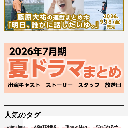
人気のタグ
timelesz
SixTONES
Snow Man
なにわ男子