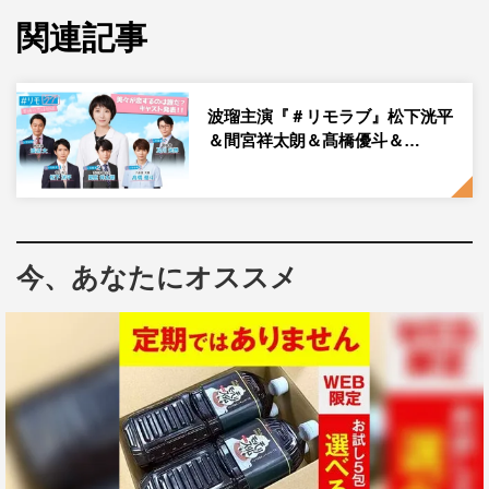
関連記事
そんな『＃リモラブ』の主題歌が、今年デビュー30周年を
迎えた福山雅治がドラマのために書き下ろした新曲「心
音」に決定。企画段階で制作が福山にオファーし、ドラマ
波瑠主演『＃リモラブ』松下洸平
の世界観を伝え“恋をさぼってきた”主人公・美々の気持ち
＆間宮祥太朗＆髙橋優斗＆…
に寄り添うラブソングとなっている。
福山雅治 コメント
本ドラマ主題歌のオファーをいただけたこと、大変光栄に
今、あなたにオススメ
感じております。
楽曲を書き下ろすにあたり台本を読ませていただきまし
た。
主人公である大桜美々の恋愛観、仕事観、そして現代社会
の生き辛さ。
美々にとって、そして本作の登場人物にとって、生きてい
く上で「恋愛」の必要性とは？というテーマで制作させて