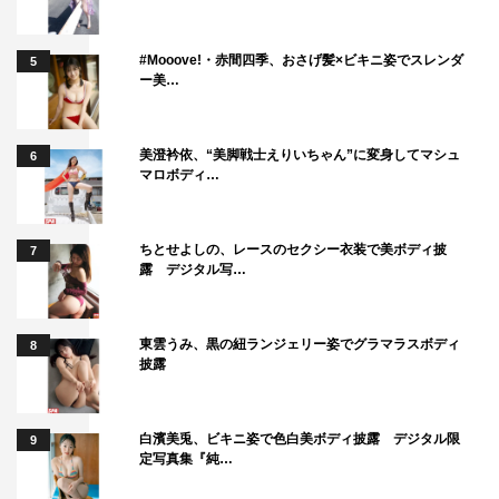
#Mooove!・赤間四季、おさげ髪×ビキニ姿でスレンダ
5
ー美…
美澄衿依、“美脚戦士えりいちゃん”に変身してマシュ
6
マロボディ…
ちとせよしの、レースのセクシー衣装で美ボディ披
7
露 デジタル写…
東雲うみ、黒の紐ランジェリー姿でグラマラスボディ
8
披露
白濱美兎、ビキニ姿で色白美ボディ披露 デジタル限
9
定写真集『純…