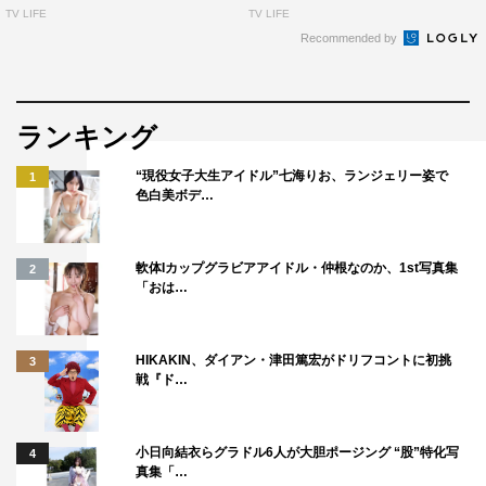
TV LIFE
TV LIFE
Recommended by
ランキング
“現役女子大生アイドル”七海りお、ランジェリー姿で
1
色白美ボデ…
軟体Iカップグラビアアイドル・仲根なのか、1st写真集
2
「おは…
HIKAKIN、ダイアン・津田篤宏がドリフコントに初挑
3
戦『ド…
小日向結衣らグラドル6人が大胆ポージング “股”特化写
4
真集「…