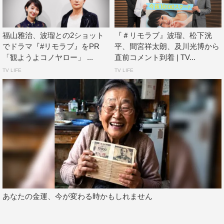
「心音」
福山雅治
福山雅治、波瑠との2ショット
『＃リモラブ』波瑠、松下洸
でドラマ『#リモラブ』をPR
平、間宮祥太朗、及川光博から
作詞・作曲・編曲：福山雅治
「観ようよコノヤロー」 ...
直前コメント到着 | TV...
ストリングスアレンジ：井上鑑
TV LIFE
TV LIFE
AMUSE/UNIVERSAL J
番組情報
『＃リモラブ～普通の恋は邪道～』
日本テレビ系
2020年10月14日（水）スタート
毎週水曜 後10・00～11・00
あなたの金運、今が変わる時かもしれません