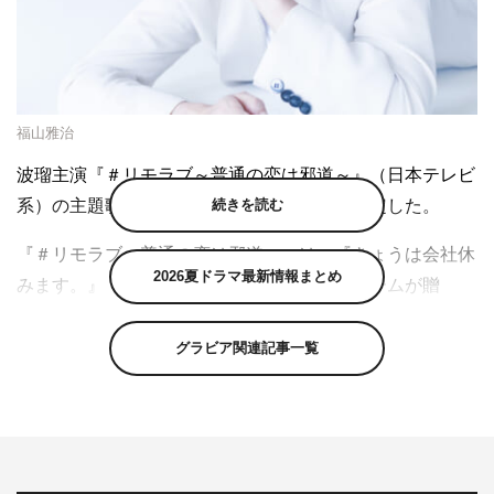
福山雅治
波瑠主演『＃リモラブ～普通の恋は邪道～』（日本テレビ
続きを読む
系）の主題歌が福山雅治が歌う「心音」に決定した。
『＃リモラブ～普通の恋は邪道～』は、『きょうは会社休
2026夏ドラマ最新情報まとめ
みます。』『世界一難しい恋』を手掛けたチームが贈
る“恋愛弱者”のラブコメ第3弾。恋をさぼってきた“おひと
り様”産業医・大桜美々（波瑠）が、久しぶりにSNSで恋
グラビア関連記事一覧
をするのだが相手は社内の誰か…という今の時代ならでは
のラブコメディになっている。
【関連記事】
波瑠主演『
＃リモラブ
』松下洸平＆間宮祥太
朗＆髙橋優斗＆渡辺大＆及川光博が“恋の容疑者”に