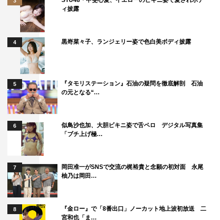
3
ィ披露
＜動画＞
メイキング映像
黒嵜菜々子、ランジェリー姿で色白美ボディ披露
4
『タモリステーション』石油の疑問を徹底解剖 石油
5
の元となる“…
似鳥沙也加、大胆ビキニ姿で舌ペロ デジタル写真集
6
「ブチ上げ極…
岡田准一がSNSで交流の梶裕貴と念願の初対面 永尾
7
柚乃は岡田…
『金ロー』で「8番出口」ノーカット地上波初放送 二
8
宮和也「ま…