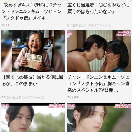
演じた、カン・テオ（5urprise）の熱演からも目が離せな
“攻めすぎキス”でNGに!?チャ
宝くじ当選者「〇〇をやらずに
い。
ン・ドンユン×キム・ソヒョン
買うのはもったいない」
『ノクドゥ伝』メイキ...
この度、10月2日（金）に本作のDVDがリリースされるこ
TV LIFE
PR(合同会社デジタルファーム )
とを記念し、DVD-SET1に同梱の特典DVDに収録される
メイキング映像より、チャン・ドンユンとカン・テオのメ
ンズキスシーン撮影現場の模様を特別公開。
映像では、キスシーンに必須の口臭管理アイテムについ
て、「高麗人参アメ」と語るチャン・ドンユン。「伝統的
【宝くじの裏技】当たる側に回
チャン・ドンユン＆キム・ソヒ
な香りがすれば役に入り込める」というユニークな理由を
るか、このままか
ョン『ノクドゥ伝』胸キュン連
カン・テオに伝えると、彼も「僕は漢方薬を飲んでくる」
発のスペシャルPV公開 ...
と即答。2人による微笑ましいやりとりや気遣いに、思わ
PR(合同会社デジタルファーム )
TV LIFE
ずときめいてしまうだろう。