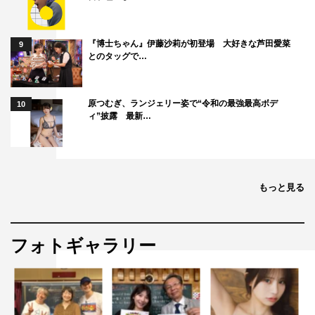
＜リリース情報＞
『博士ちゃん』伊藤沙莉が初登場 大好きな芦田愛菜
9
とのタッグで…
『ノクドゥ伝〜花に降る月明り〜』
DVD-SET1（特典DVD付）＆レンタルDVD Vol.1〜5：
原つむぎ、ランジェリー姿で“令和の最強最高ボデ
10
2020年10月2日（金）リリース
ィ”披露 最新…
DVD-SET2（特典DVD付）＆レンタルDVD Vol.6〜10：
2020年11月6日（金）リリース
レンタルDVD Vol.11〜16：2020年12月2日（水）リリー
もっと見る
ス
発売・販売元：NBCユニバーサル・エンターテイメント
フォトギャラリー
※U-NEXTにて2020年10月2日（金）より独占先行配信開
始
https://bit.ly/2NXwnir