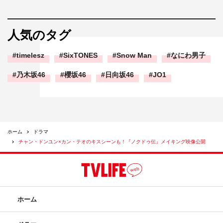
人気のタグ
timelesz
SixTONES
Snow Man
なにわ男子
乃木坂46
櫻坂46
日向坂46
JO1
ホーム
ドラマ
チャン・ドンユン×カン・テオのキスシーンも！『ノクドゥ伝』メイキング映像公開
ホーム