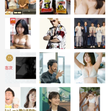
＜WEB＞
公式サイト：
https://kandera.jp/sp/nokudu/
Licensed by KBS Media Ltd.© 2019 KBS. All rights
reserved