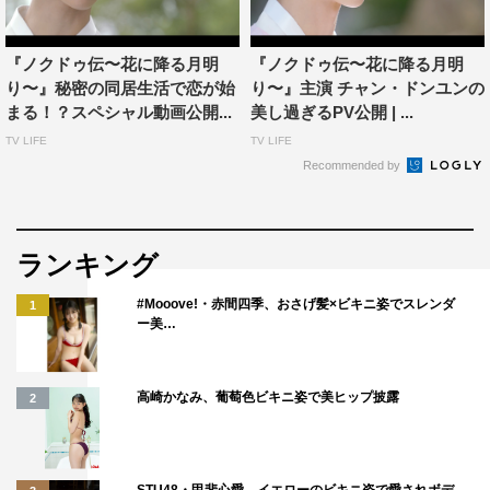
『ノクドゥ伝〜花に降る月明
『ノクドゥ伝〜花に降る月明
り〜』秘密の同居生活で恋が始
り〜』主演 チャン・ドンユンの
まる！？スペシャル動画公開...
美し過ぎるPV公開 | ...
TV LIFE
TV LIFE
Recommended by
そして、いよいよキスシーンの撮影に臨む2人。チャン・
ドンユンの奇襲キスに、フリーズし青ざめるカン・テオ。
ランキング
大興奮のチャン・ドンユンはさらにアドリブキスを仕掛け
#Mooove!・赤間四季、おさげ髪×ビキニ姿でスレンダ
てノリノリ、現場は大盛況の様子がうかがえる。そんな対
1
ー美…
照的な2人をよそに、隣で歓喜するキム・ソヒョンもとて
も可愛らしい。
高崎かなみ、葡萄色ビキニ姿で美ヒップ披露
2
胸キュン＆爆笑要素満載のメイキング映像や、キム・ソヒ
ョンのインタビューが収録されている特典DVD付きの
DVD-SET1に要注目だ。
STU48・甲斐心愛、イエローのビキニ姿で愛されボデ