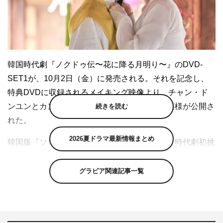
韓国時代劇『ノクドゥ伝〜花に降る月明り〜』のDVD-
SET1が、10月2日（金）に発売される。それを記念し、
特典DVDに収録されるメイキング映像より、チャン・ド
ンユンとカン・テオのキスシーン撮影現場の模様が公開さ
続きを読む
れた。
2026夏ドラマ最新情報まとめ
韓国版『ソロモンの偽証』などで人気を博し、時代劇初挑
戦のチャン・ドンユンが本作では、文武に長けた青年ノク
ドゥを熱演。「女性より美しい」と称された女装姿と、ヒ
グラビア関連記事一覧
ロインを守り戦うイケメンぶりで女性たちのハートを撃ち
抜いた。
一方、『仮面の王 イ・ソン』のキム・ソヒョンが、おて