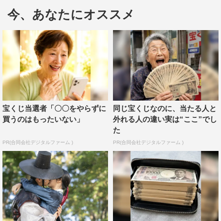
んば女子の妓生見習いドンジュを演じ、新たな魅力を開
今、あなたにオススメ
花。そんな2人が抜群のケミストリーを見せ、2019KBS演
技大賞ベストカップル賞を受賞した。
宝くじ当選者「〇〇をやらずに
同じ宝くじなのに、当たる人と
買うのはもったいない」
外れる人の違い実は“ここ”でし
た
PR(合同会社デジタルファーム )
PR(合同会社デジタルファーム )
さらに同受賞式でチャン・ドンユンが男性優秀賞を、キ
ム・ソヒョンが女性優秀賞をそれぞれ受賞し、その人気と
実力を証明している。ノクドゥの恋のライバル・ユルムを