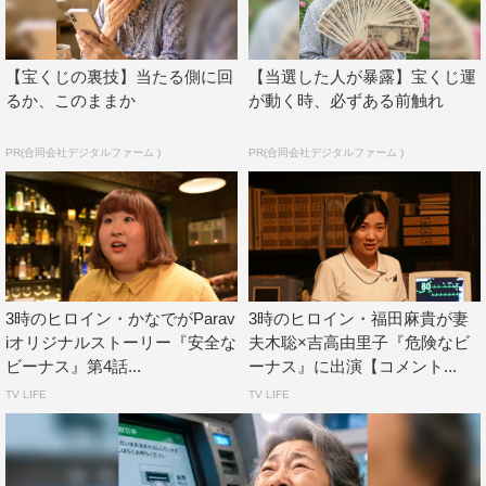
側を暴露していく。
【宝くじの裏技】当たる側に回
【当選した人が暴露】宝くじ運
蒼井翔太 コメント
るか、このままか
が動く時、必ずある前触れ
このたび、「安全なビーナス」にてシェリー役を演じさせ
PR(合同会社デジタルファーム )
PR(合同会社デジタルファーム )
ていただくこととなりました、蒼井翔太です。 バーのオ
ーナー兼バーテンダーであり、ご来店いただくお客様の心
に寄り添う役柄になので、ここにしか存在しない、心地よ
い空間を、表現できればと思います。 ぜひ、ご覧くださ
い！
3時のヒロイン・かなでがParav
3時のヒロイン・福田麻貴が妻
プロデューサー・村木美砂 コメント
iオリジナルストーリー『安全な
夫木聡×吉高由里子『危険なビ
ビーナス』第4話...
ーナス』に出演【コメント...
今をときめく蒼井翔太さんに、Paraviオリジナルキャラク
TV LIFE
TV LIFE
ターとしてご出演いただけることになりました。誰もが自
然と心をひらいてしまう、バーのマスター、シェリー。そ
んな「安全な」ビーナスを、蒼井さんに 魅力的に演じて