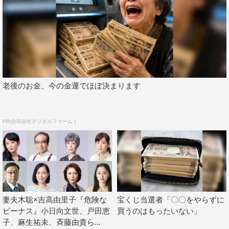
いただけるのが楽しみです。本編に登場する個性豊かな登
場人物たちの、意外な一面もご覧 いただけます。これを
見れば『危険なビーナス』をさらに楽しめること間違いな
しです。日曜の夜更けにバー・Venusへ皆さまぜひお立ち
寄りください。
老後のお金、今の金運でほぼ決まります
番組情報
Paraviオリジナルストーリー『安全なビーナス』
PR(合同会社デジタルファーム )
2020年10月25日（日）『危険なビーナス』第3話放送終了
後に配信予定
＜あらすじ＞
ある日、矢神家から少し離れた隠れ家バー「Venus」を訪
れたのは、遺産相続の渦中にある矢神家で執事兼使用人を
妻夫木聡×吉高由里子『危険な
宝くじ当選者「〇〇をやらずに
務める君津光（結木滉星）。彼は矢神家に献身的に尽くし
ビーナス』小日向文世、戸田恵
買うのはもったいない」
ているが、以前は「Venus」でバーテンダーとして働いて
子、麻生祐未、斉藤由貴ら...