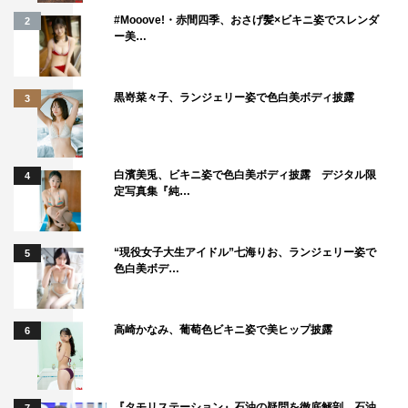
#Mooove!・赤間四季、おさげ髪×ビキニ姿でスレンダ
2
ー美…
３時のヒロイン
中村アン
吉高由里子
堀田真由
妻夫木聡
黒嵜菜々子、ランジェリー姿で色白美ボディ披露
3
結木滉星
蒼井翔太
白濱美兎、ビキニ姿で色白美ボディ披露 デジタル限
4
定写真集『純…
“現役女子大生アイドル”七海りお、ランジェリー姿で
5
色白美ボデ…
高崎かなみ、葡萄色ビキニ姿で美ヒップ披露
6
『タモリステーション』石油の疑問を徹底解剖 石油