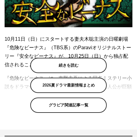
10月11日（日）にスタートする妻夫木聡主演の日曜劇場
『危険なビーナス』（TBS系）のParaviオリジナルストー
リー『安全なビーナス』が、10月25日（日）から独占配
信されることが決定した。
続きを読む
『危険なビーナス』は、東野圭吾による同名ミステリー小
2026夏ドラマ最新情報まとめ
説をドラマ化。ある失踪事件をきっかけに、主人公が巨額
の遺産をめぐる謎に挑むラブサスペンス。脚本は黒岩勉が
担当する。
グラビア関連記事一覧
妻夫木演じる伯朗は、正義感が強くうそのつけない独身獣
医。ある日突然「弟の妻」と名乗る謎の美女・楓（吉高由
里子）が現れ、弟・明人（染谷将太）が失踪したと聞かさ