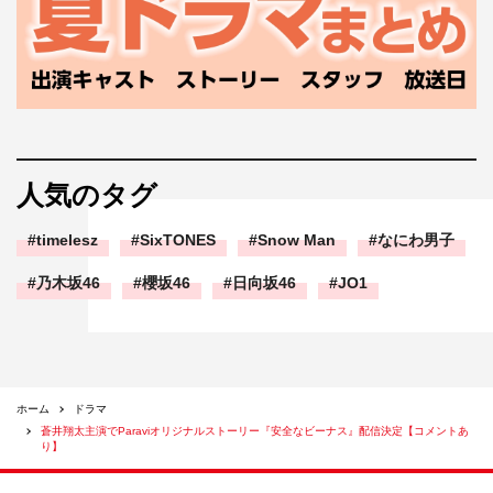
人気のタグ
timelesz
SixTONES
Snow Man
なにわ男子
乃木坂46
櫻坂46
日向坂46
JO1
ホーム
ドラマ
蒼井翔太主演でParaviオリジナルストーリー『安全なビーナス』配信決定【コメントあ
り】