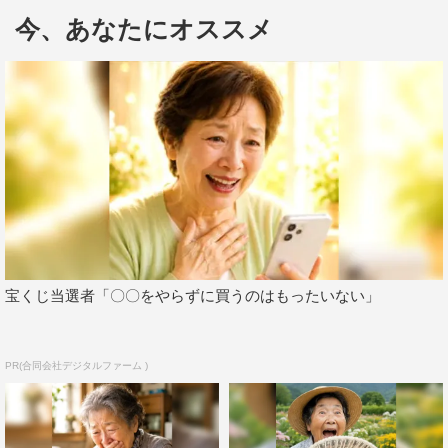
れる。困っている女性を放っておけない伯朗は、楓と共に
今、あなたにオススメ
失踪した弟の行方を追うことに。そして、30億円もの遺産
が絡んだ名家の争いに巻き込まれていく。
Paraviオリジナルストーリー『安全なビーナス』では、声
優の蒼井翔太が主演を務める。蒼井が演じるのは、本編に
は登場しない、とあるバー「Venus」のオーナー兼バーテ
ンダー・シェリー。美しい容姿で物腰が柔らかく、悩みを
抱えて訪れる客の心をほぐすおいしいカクテルを提供す
る。そのカクテルを飲むと、シェリーの不思議な魅力と相
まって、客はみんな本音を語り始める。
宝くじ当選者「〇〇をやらずに買うのはもったいない」
結木滉星が演じるドラマのオリジナルキャラクターである
矢神家の執事・君津光や、中村アン演じる獣医の伯朗の助
PR(合同会社デジタルファーム )
手・蔭山元美、堀田真由演じる明人の従妹・支倉百合華、
さらに福田麻貴（3時のヒロイン）演じる矢神家当主の専
属看護師・永峰杏梨らが本編では語られなかった物語の裏