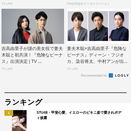
いた。楓（吉高由里子）の登場により矢神家に波乱が巻き
TV LIFE
PR(合同会社デジタルファーム )
起こり、疲弊した君津はふと「Venus」を再び訪れたの
だ。そして名物マスター・シェリー（蒼井翔太）の不思議
な魅力に、「Venus」には君津以外にもストレスを抱えた
人や癒やしを求める人が集まって、裏話を話し始め…。
吉高由里子が謎の美女役で妻夫
妻夫木聡×吉高由里子『危険な
日曜劇場『危険なビーナス』
木聡と初共演！『危険なビーナ
ビーナス』ディーン・フジオ
TBS系
ス』出演決定 | TV ...
カ、染谷将太、中村アンが出...
2020年10月11日（日）スタート
TV LIFE
TV LIFE
毎週（日）後9・00～9・54
Recommended by
（初回は25分拡大）
©TBS
ランキング
STU48・甲斐心愛、イエローのビキニ姿で愛されボデ
1
ィ披露