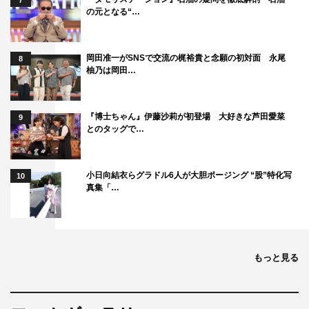
7
の元となる“…
岡田准一がSNSで交流の梶裕貴と念願の初対面 永尾
8
柚乃は岡田…
『博士ちゃん』伊藤沙莉が初登場 大好きな芦田愛菜
9
とのタッグで…
小日向結衣らグラドル6人が大胆ポージング “股”特化写
10
真集「…
もっと見る