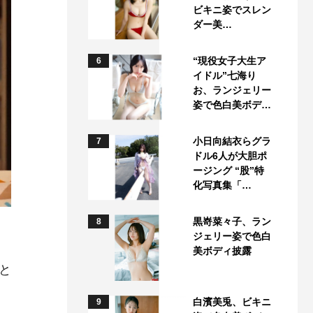
ビキニ姿でスレン
ダー美…
“現役女子大生ア
6
イドル”七海り
お、ランジェリー
姿で色白美ボデ…
小日向結衣らグラ
7
ドル6人が大胆ポ
ージング “股”特
化写真集「…
黒嵜菜々子、ラン
8
ジェリー姿で色白
美ボディ披露
と
白濱美兎、ビキニ
9