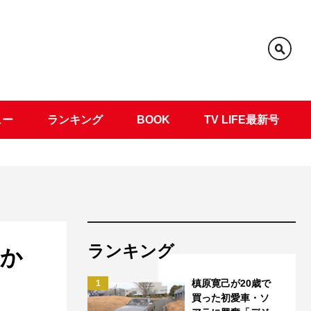
ュー
ランキング
BOOK
TV LIFE最新号
ランキング
温か
槙原寛己が20歳で
1
買った初愛車・ソ