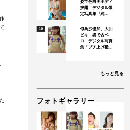
姿で色白美ボディ
披露 デジタル限
定写真集『純…
作
て
似鳥沙也加、大胆
10
ビキニ姿で舌ペ
ロ デジタル写真
集「ブチ上げ極…
ん
もっと見る
フォトギャラリー
た