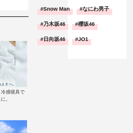
Snow Man
なにわ男子
乃木坂46
櫻坂46
日向坂46
JO1
り冷感寝具で
たに。