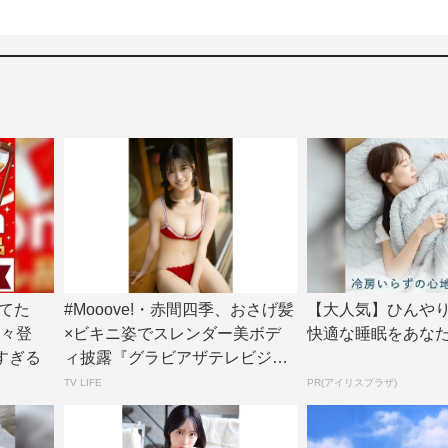
てた
#Mooove!・赤間四季、おさげ髪
【大人気】ひんや
続々登
×ビキニ姿でスレンダー美ボデ
快適な睡眠をあな
すぎる
ィ披露『グラビアザテレビジョ
ン』アザ...
TV LIFE
PR(アイリスプラザ)