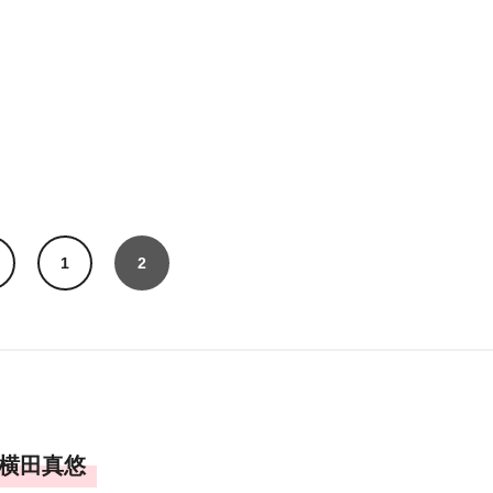
1
2
横田真悠