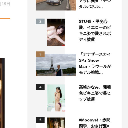
アラに興奮「デジ
月19日
タルパネル…
STU48・甲斐心
2
愛、イエローのビ
キニ姿で愛されボ
ディ披露
『アナザースカイ
3
SP』Snow
Man・ラウールが
モデル挑戦…
高崎かなみ、葡萄
4
色ビキニ姿で美ヒ
ップ披露
#Mooove!・赤間
5
四季、おさげ髪×