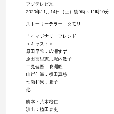
フジテレビ系
2020年11月14日（土）後9時～11時10分
ストーリーテラー：タモリ
「イマジナリーフレンド」
＜キャスト＞
原田早希…広瀬すず
原田友里恵…堀内敬子
二見健吾…岐洲匠
山岸佳織…横田真悠
七瀬和泉…夏子
他
脚本：荒木哉仁
演出：植田泰史