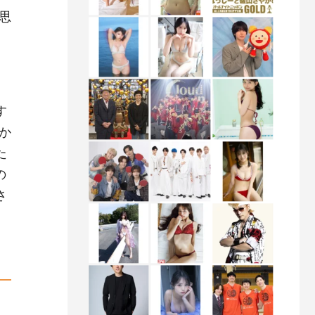
思
す
か
た
の
さ