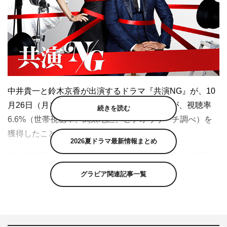
中井貴一と鈴木京香が出演するドラマ『共演NG』が、10
月26日（月）から放送を開始。その初回放送が、視聴率
続きを読む
6.6%（世帯視聴率、関東地区、ビデオリサーチ調べ）を
獲得したことがわかった。
2026夏ドラマ最新情報まとめ
長く芸能界の第一線で活躍してきた秋元康が描く「業界の
裏側」にスポットを当てた原作を、主演・中井貴一、ヒロ
グラビア関連記事一覧
イン・鈴木京香の最強タッグ、そして演出・大根仁でドラ
マ化。本作では、共演NGの役者ばかりが集められたドラ
マの制作現場を舞台にしたコメディと、胸がときめくラブ
ストーリーが描かれていく。