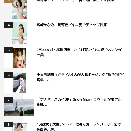
3
公式サイト：
https://www.tv-tokyo.co.jp/kyouen_ng/
公式Twitter：
＠kyouenNG_tx
高崎かなみ、葡萄色ビキニ姿で美ヒップ披露
4
©「共演NG」製作委員会
#Mooove!・赤間四季、おさげ髪×ビキニ姿でスレンダ
5
ー美…
小日向結衣らグラドル6人が大胆ポージング “股”特化写
中井貴一
鈴木京香
6
真集「…
『アナザースカイSP』Snow Man・ラウールがモデル
7
挑戦…
“現役女子大生アイドル”七海りお、ランジェリー姿で
8
色白美ボデ…