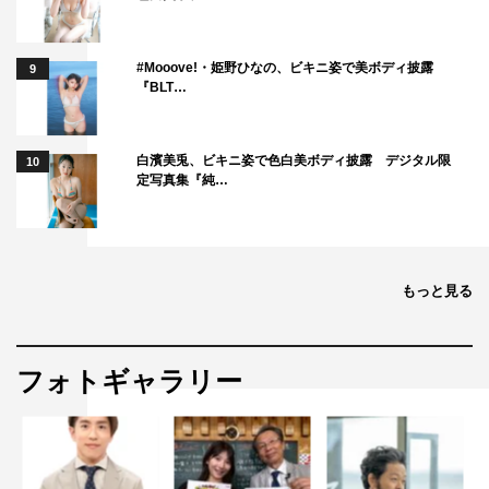
#Mooove!・姫野ひなの、ビキニ姿で美ボディ披露
9
『BLT…
白濱美兎、ビキニ姿で色白美ボディ披露 デジタル限
10
定写真集『純…
もっと見る
フォトギャラリー