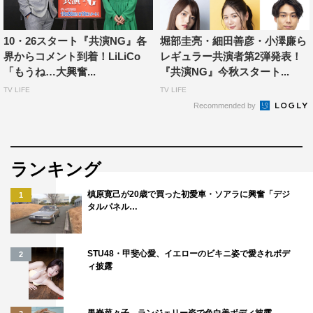
塚勇人、橋本じゅん
企画・原作：秋元康
10・26スタート『共演NG』各
堀部圭亮・細田善彦・小澤廉ら
界からコメント到着！LiLiCo
レギュラー共演者第2弾発表！
演出：大根仁
「もうね…大興奮...
『共演NG』今秋スタート...
＜第2話あらすじ＞
TV LIFE
TV LIFE
Recommended by
新ドラマ『殺したいほど愛してる』の制作発表は波乱の展
開ながらも、世間の注目を集めることに成功！しかし、次
の難関は、共演NGキャストが全員集合する「本読み」。
ランキング
案の定、各所でトラブルが勃発し、不穏な空気のまま迎え
槙原寛己が20歳で買った初愛車・ソアラに興奮「デジ
1
たクランクインでは、大御所俳優・出島（里見浩太朗）と
タルパネル…
元弟子・小松（堀部圭亮）がついに衝突。撮影がストップ
してしまう。残された遠山英二（中井貴一）と大園瞳（鈴
STU48・甲斐心愛、イエローのビキニ姿で愛されボデ
2
木京香）が取った行動とは…？
ィ披露
＜WEB＞
黒嵜菜々子、ランジェリー姿で色白美ボディ披露