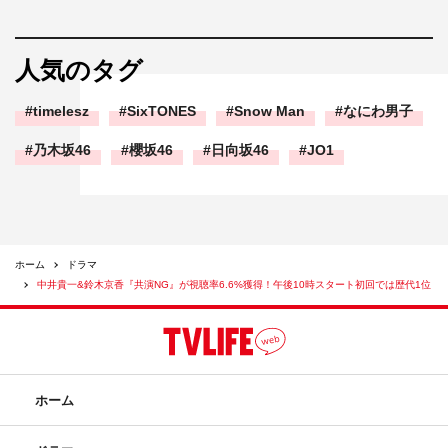
人気のタグ
timelesz
SixTONES
Snow Man
なにわ男子
乃木坂46
櫻坂46
日向坂46
JO1
ホーム
ドラマ
中井貴一&鈴木京香『共演NG』が視聴率6.6%獲得！午後10時スタート初回では歴代1位
ホーム