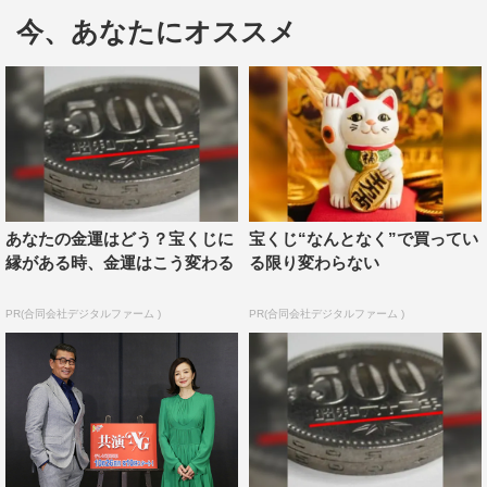
今、あなたにオススメ
10月26日（月）後10・00より放送開始した本作だが、ド
ラマbiz枠が立ち上がって以降、午後10時スタート作品の
初回としては歴代1位となる視聴率6.6%を獲得した。快調
な滑り出しに、次回以降への期待も高まっている。
11月2日（月）放送の第2話では、共演NGの大御所俳優・
出島（里見浩太朗）と元弟子・小松（堀部圭亮）がついに
あなたの金運はどう？宝くじに
宝くじ“なんとなく”で買ってい
衝突し、撮影がストップしてしまう。残された遠山英二
縁がある時、金運はこう変わる
る限り変わらない
（中井貴一）と大園瞳（鈴木京香）が取った行動とは…？
PR(合同会社デジタルファーム )
PR(合同会社デジタルファーム )