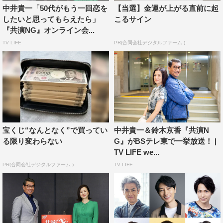
中井貴一「50代がもう一回恋を
【当選】金運が上がる直前に起
したいと思ってもらえたら」
こるサイン
『共演NG』オンライン会...
TV LIFE
PR(合同会社デジタルファーム )
＜番組情報＞
『共演NG』
テレビ東京系
毎週（月）後10・00放送
宝くじ“なんとなく”で買ってい
中井貴一＆鈴木京香『共演N
る限り変わらない
G』がBSテレ東で一挙放送！ |
出演：
TV LIFE we...
中井貴一、鈴木京香、山口紗弥加、猫背椿、斎藤工、リリ
PR(合同会社デジタルファーム )
TV LIFE
ー・フランキー、里見浩太朗
堀部圭亮、森永悠希、小島藤子、岩谷健司、迫田孝也、岡
部たかし
細田善彦、瀧内公美、若月佑美、小野花梨、小澤廉、小野