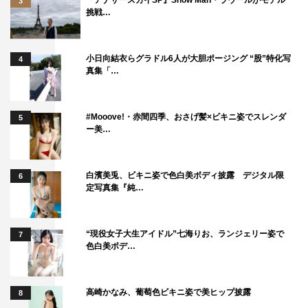
3
挑戦…
小日向結衣らグラドル6人が大胆ポージング “股”特化写
4
真集「…
#Mooove!・赤間四季、おさげ髪×ビキニ姿でスレンダ
5
ー美…
白濱美兎、ビキニ姿で色白美ボディ披露 デジタル限
6
定写真集『純…
“現役女子大生アイドル”七海りお、ランジェリー姿で
7
色白美ボデ…
高崎かなみ、葡萄色ビキニ姿で美ヒップ披露
8