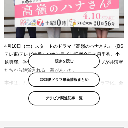
4月10日（土）スタートのドラマ『高嶺のハナさん』（BS
テレ東/テレビ大阪）のオンライン記者会見に泉里香、小
続きを読む
越勇輝、香音、猪塚健太が登壇。小越のアドリブが共演者
たちから絶賛される一幕があった。
2026夏ドラマ最新情報まとめ
本作は、ムラタコウジの同名人気コミックをドラマ化。会
社では高嶺の花として一目置かれているバリキャリOL・
グラビア関連記事一覧
高嶺花（泉）が､年下のダメ社員・弱木強（小越）に超ピ
ュアに恋してしまうオフィスラブコメディ。
弱木を演じてみて難しかったところを聞かれた小越は、
「心を開放しなければならなかったところ。皆さんから受