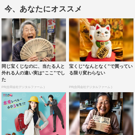
今、あなたにオススメ
けた言葉やお芝居を深く考えずに素直にそのまま返せるか
という部分は、どうしても台本を何回も読み込んでいくと
いろんな考えが入ってきてしまうので難しかったです」と
コメント。
すると、猪塚が「小越のアドリブの時のワードセンスがめ
ちゃくちゃいいんです。いつも秀逸～！と思っています」
と絶賛し、泉も「分かります！ そのおかげで華さんの次
同じ宝くじなのに、当たる人と
宝くじ“なんとなく”で買ってい
の一手が出るので」と同意。小越は「本当ですか!? それ
外れる人の違い実は“ここ”でし
る限り変わらない
た
はうれしいです。僕、自分自身つまらない人間だと思って
PR(合同会社デジタルファーム )
PR(合同会社デジタルファーム )
いたので。そういってもらえると安心しました」と喜びの
顔を見せた。
番組情報
真夜中ドラマ『高嶺のハナさん』＜4K制作ドラマ＞
BSテレ東