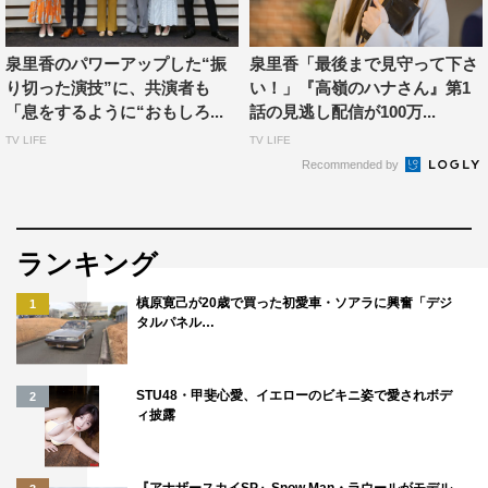
泉里香のパワーアップした“振
泉里香「最後まで見守って下さ
り切った演技”に、共演者も
い！」『高嶺のハナさん』第1
「息をするように“おもしろ...
話の見逃し配信が100万...
小越勇輝
泉里香
猪塚健太
TV LIFE
TV LIFE
Recommended by
香音
ランキング
槙原寛己が20歳で買った初愛車・ソアラに興奮「デジ
1
タルパネル…
STU48・甲斐心愛、イエローのビキニ姿で愛されボデ
2
ィ披露
『アナザースカイSP』Snow Man・ラウールがモデル