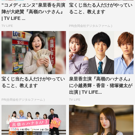
“コメディエンヌ”泉里香を共演
宝くじ当たる人だけがやってい
2021年4月10日（土）スタート
陣が大絶賛『高嶺のハナさん』
ること、教えます
毎週（土）深0・00～0・30
| TV LIFE ...
※テレビ大阪は毎週（土）深0・56～1・26
TV LIFE
PR(合同会社デジタルファーム )
原作：「高嶺のハナさん」ムラタコウジ（日本文芸社「週
刊漫画ゴラク」連載）
主演：泉里香、小越勇輝、香音、猪塚健太
監督：内藤瑛亮、堀江貴大、高杉考宏、塚田芽来
脚本：岡庭ななみ、宮本勇人
宝くじ当たる人だけがやってい
泉里香主演『高嶺のハナさん』
WEB
ること、教えます
に小越勇輝・香音・猪塚健太が
出演 | TV LIFE...
公式サイト：
https://www.bs-tvtokyo.co.jp/takanenohana/
PR(合同会社デジタルファーム )
TV LIFE
©ムラタコウジ／日本文芸社・©「高嶺のハナさん」製作
委員会2021