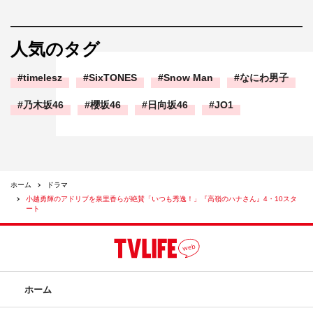
人気のタグ
timelesz
SixTONES
Snow Man
なにわ男子
乃木坂46
櫻坂46
日向坂46
JO1
ホーム
ドラマ
小越勇輝のアドリブを泉里香らが絶賛「いつも秀逸！」『高嶺のハナさん』4・10スタ
ート
ホーム