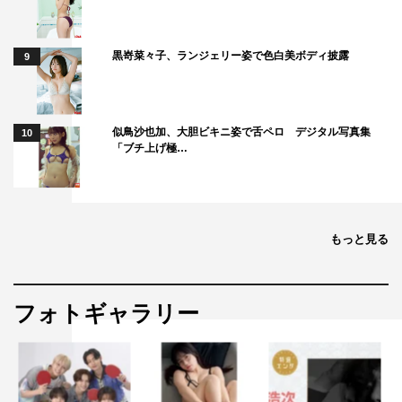
黒嵜菜々子、ランジェリー姿で色白美ボディ披露
9
似鳥沙也加、大胆ビキニ姿で舌ペロ デジタル写真集
10
「ブチ上げ極…
もっと見る
フォトギャラリー