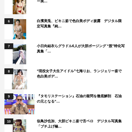
ー美…
白濱美兎、ビキニ姿で色白美ボディ披露 デジタル限
6
定写真集『純…
小日向結衣らグラドル6人が大胆ポージング “股”特化写
7
真集「…
“現役女子大生アイドル”七海りお、ランジェリー姿で
8
色白美ボデ…
『タモリステーション』石油の疑問を徹底解剖 石油
9
の元となる“…
似鳥沙也加、大胆ビキニ姿で舌ペロ デジタル写真集
10
「ブチ上げ極…