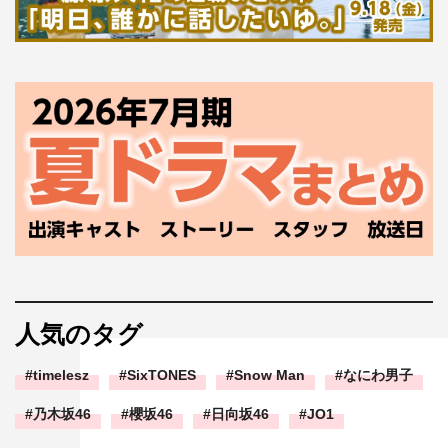
人気のタグ
timelesz
SixTONES
Snow Man
なにわ男子
乃木坂46
櫻坂46
日向坂46
JO1