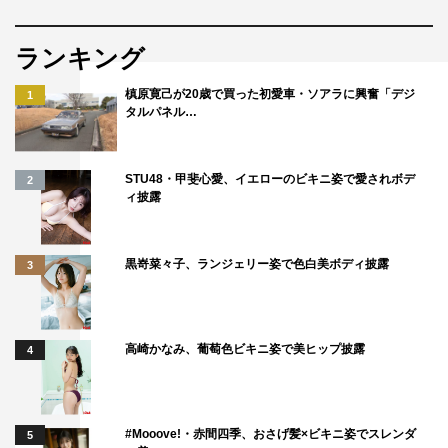
ランキング
槙原寛己が20歳で買った初愛車・ソアラに興奮「デジ
1
タルパネル…
STU48・甲斐心愛、イエローのビキニ姿で愛されボデ
2
ィ披露
黒嵜菜々子、ランジェリー姿で色白美ボディ披露
3
高崎かなみ、葡萄色ビキニ姿で美ヒップ披露
4
#Mooove!・赤間四季、おさげ髪×ビキニ姿でスレンダ
5