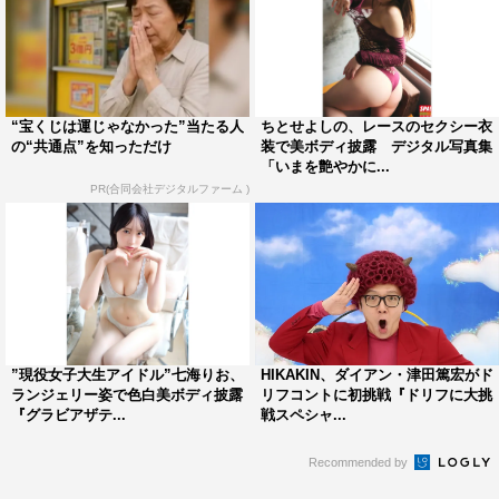
“宝くじは運じゃなかった”当たる人
ちとせよしの、レースのセクシー衣
の“共通点”を知っただけ
装で美ボディ披露 デジタル写真集
「いまを艶やかに...
PR(合同会社デジタルファーム )
”現役女子大生アイドル”七海りお、
HIKAKIN、ダイアン・津田篤宏がド
ランジェリー姿で色白美ボディ披露
リフコントに初挑戦『ドリフに大挑
『グラビアザテ...
戦スペシャ...
Recommended by