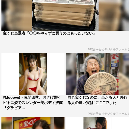
宝くじ当選者「〇〇をやらずに買うのはもったいない」
PR(合同会社デジタルファーム )
#Mooove!・赤間四季、おさげ髪×
同じ宝くじなのに、当たる人と外れ
ビキニ姿でスレンダー美ボディ披露
る人の違い実は“ここ”でした
『グラビア...
PR(合同会社デジタルファーム )