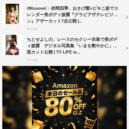
#Mooove!・赤間四季、おさげ髪×ビキニ姿でス
レンダー美ボディ披露『グラビアザテレビジョ
ン』アザーカット7点公開 |...
TV LIFE
ちとせよしの、レースのセクシー衣装で美ボデ
ィ披露 デジタル写真集「いまを艶やかに」誌
面カット公開 | TV LIFE w...
TV LIFE