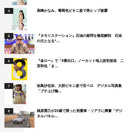
高崎かなみ、葡萄色ビキニ姿で美ヒップ披露
4
『タモリステーション』石油の疑問を徹底解剖 石油
5
の元となる“…
『金ロー』で「8番出口」ノーカット地上波初放送 二
6
宮和也「ま…
似鳥沙也加、大胆ビキニ姿で舌ペロ デジタル写真集
7
「ブチ上げ極…
槙原寛己が20歳で買った初愛車・ソアラに興奮「デジ
8
タルパネル…