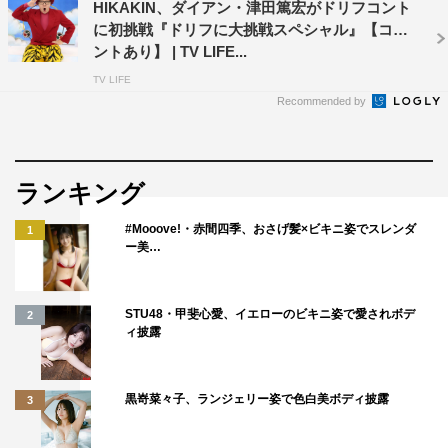
HIKAKIN、ダイアン・津田篤宏がドリフコント
に初挑戦『ドリフに大挑戦スペシャル』【コメ
ントあり】 | TV LIFE...
TV LIFE
Recommended by
ランキング
#Mooove!・赤間四季、おさげ髪×ビキニ姿でスレンダ
1
ー美…
STU48・甲斐心愛、イエローのビキニ姿で愛されボデ
2
ィ披露
黒嵜菜々子、ランジェリー姿で色白美ボディ披露
3