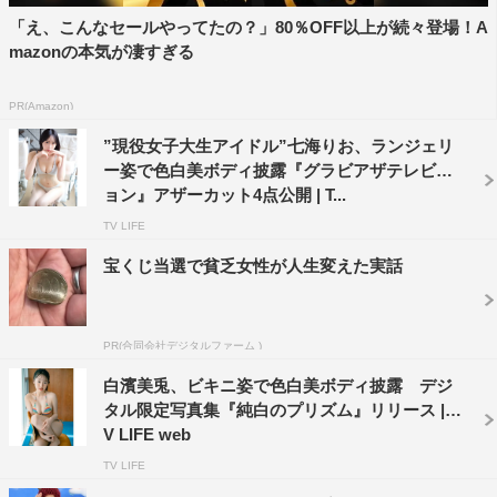
「え、こんなセールやってたの？」80％OFF以上が続々登場！A
mazonの本気が凄すぎる
PR(Amazon)
”現役女子大生アイドル”七海りお、ランジェリ
ー姿で色白美ボディ披露『グラビアザテレビジ
ョン』アザーカット4点公開 | T...
TV LIFE
宝くじ当選で貧乏女性が人生変えた実話
PR(合同会社デジタルファーム )
白濱美兎、ビキニ姿で色白美ボディ披露 デジ
タル限定写真集『純白のプリズム』リリース | T
V LIFE web
TV LIFE