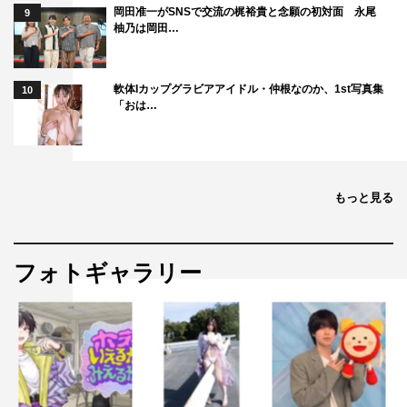
岡田准一がSNSで交流の梶裕貴と念願の初対面 永尾
9
柚乃は岡田…
軟体Iカップグラビアアイドル・仲根なのか、1st写真集
10
「おは…
もっと見る
フォトギャラリー