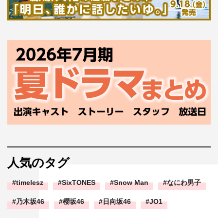
人気のタグ
timelesz
SixTONES
Snow Man
なにわ男子
乃木坂46
櫻坂46
日向坂46
JO1