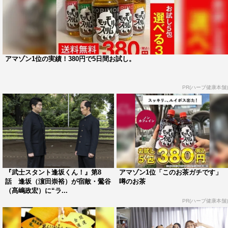
アマゾン1位の実績！380円で5日間お試し。
PR(ハーブ健康本舗)
『武士スタント逢坂くん！』第8
アマゾン1位「このお茶ガチです」
話 逢坂（濵田崇裕）が宿敵・鶯谷
噂のお茶
（髙嶋政宏）に“ラ...
PR(ハーブ健康本舗)