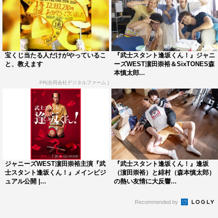
宝くじ当たる人だけがやっているこ
『武士スタント逢坂くん！』ジャニ
と、教えます
ーズWEST濵田崇裕＆SixTONES森
本慎太郎...
PR(合同会社デジタルファーム )
ジャニーズWEST濵田崇裕主演『武
『武士スタント逢坂くん！』逢坂
士スタント逢坂くん！』メインビジ
（濵田崇裕）と緋村（森本慎太郎）
ュアル公開 |...
の熱い友情に大反響...
Recommended by