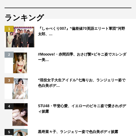
ランキング
『しゃべくり007』“偏差値70英語エリート軍団”河野
1
太郎、…
#Mooove!・赤間四季、おさげ髪×ビキニ姿でスレンダ
2
ー美…
“現役女子大生アイドル”七海りお、ランジェリー姿で
3
色白美ボデ…
STU48・甲斐心愛、イエローのビキニ姿で愛されボデ
4
ィ披露
黒嵜菜々子、ランジェリー姿で色白美ボディ披露
5