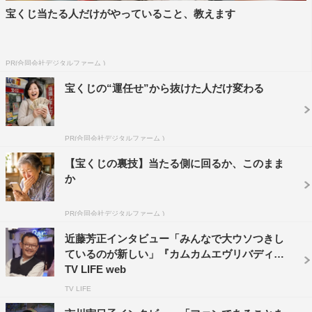
宝くじ当たる人だけがやっていること、教えます
PR(合同会社デジタルファーム )
オダギリジョー
上白石萌音
宝くじの“運任せ”から抜けた人だけ変わる
川栄李奈
市川実日子
早乙女太一
村田雄浩
深津絵里
濱田マリ
PR(合同会社デジタルファーム )
【宝くじの裏技】当たる側に回るか、このまま
笑福亭笑瓶
近藤芳正
か
PR(合同会社デジタルファーム )
近藤芳正インタビュー「みんなで大ウソつきし
ているのが新しい」『カムカムエヴリバディ』 |
TV LIFE web
TV LIFE