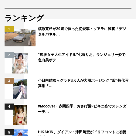
ランキング
槙原寛己が20歳で買った初愛車・ソアラに興奮「デジ
1
タルパネル…
“現役女子大生アイドル”七海りお、ランジェリー姿で
2
色白美ボデ…
小日向結衣らグラドル6人が大胆ポージング “股”特化写
3
真集「…
#Mooove!・赤間四季、おさげ髪×ビキニ姿でスレンダ
4
ー美…
HIKAKIN、ダイアン・津田篤宏がドリフコントに初挑
5