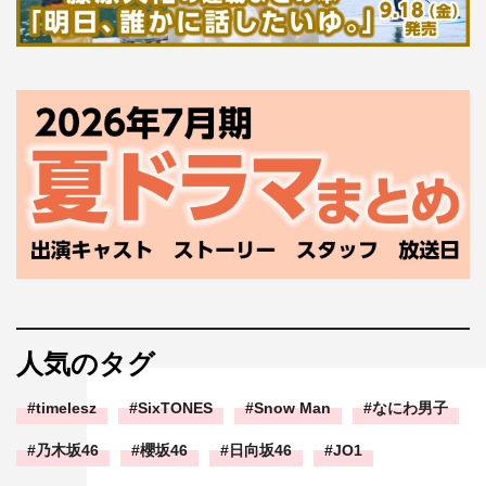
人気のタグ
timelesz
SixTONES
Snow Man
なにわ男子
乃木坂46
櫻坂46
日向坂46
JO1