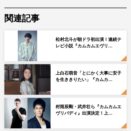
いくヒロインを演じる。
“自分らしく自由に生きていきたい”と願う2代目ヒロイン
関連記事
のるい（深津）は岡山を飛び出し、舞台は大阪の街へ。ジ
ャズに出会い、個性あふれる面々との出会いの中で新しい
松村北斗が朝ドラ初出演！連続テ
物語がスタートする。その大阪編でるいをとりまく新たな
レビ小説『カムカムエヴリ…
登場人物として、オダギリジョー、市川実日子、早乙女太
一、村田雄浩、濱田マリ、近藤芳正、笑福亭笑瓶の出演が
決定。
上白石萌音「とにかく大事に安子
発表を受けて、深津は「この作品でしか出会えないよう
を生ききりたい」『カムカ…
な、めちゃくちゃ素敵なキャストの皆さんと昭和30年代の
大阪を一緒に生き抜いていくことができるなんて。楽しみ
で、楽しみで、楽しみで。待ちきれません」と共演への期
村雨辰剛・武井壮ら『カムカムエ
待を語った。
ヴリバディ』出演決定！上…
謎の男・大月錠一郎を演じるオダギリも「『脚本家の先生