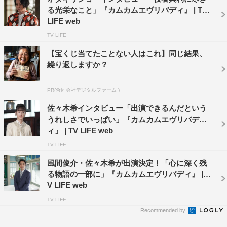
る光栄なこと」『カムカムエヴリバディ』 | TV
LIFE web
TV LIFE
【宝くじ当てたことない人はこれ】同じ結果、
繰り返しますか？
PR(合同会社デジタルファーム )
佐々木希インタビュー「出演できるんだという
うれしさでいっぱい」『カムカムエヴリバデ
ィ』 | TV LIFE web
TV LIFE
風間俊介・佐々木希が出演決定！「心に深く残
る物語の一部に」『カムカムエヴリバディ』 | T
V LIFE web
TV LIFE
Recommended by