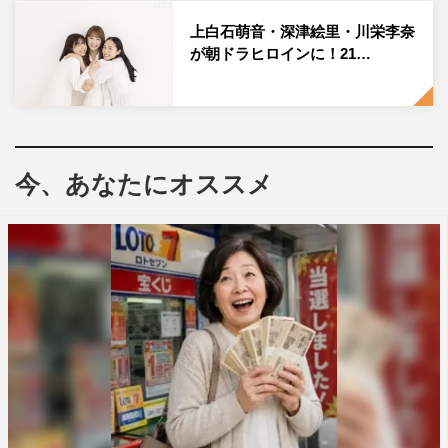
が、ぜひオダギリさんに演じてもらいたいと言っていま
す』…役者冥利に尽きる言葉をいただいたからには、期待
上白石萌音・深津絵里・川栄李奈
が朝ドラヒロインに！21…
以上のお返しができるよう、全力を尽くすつもりです」と
意気込みを。
ジャズ喫茶に通う女子大生・通称“ベリー”を演じる市川は
「るいさんや時代とともにどう変化していくのか、心柔ら
今、あなたにオススメ
かく撮影に参加できたらと思っています」とのメッセージ
を寄せた。深津と新たに発表された出演者7名のコメント
全文は、次ページを参照。
深津えり・オダギリジョーらのコメントはこちら
1
2
全文表示