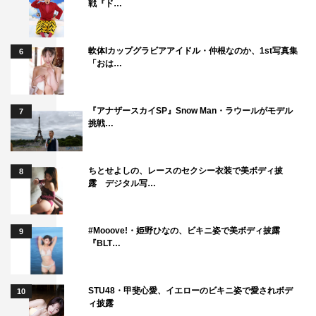
戦『ド…
軟体Iカップグラビアアイドル・仲根なのか、1st写真集
6
「おは…
『アナザースカイSP』Snow Man・ラウールがモデル
7
挑戦…
ちとせよしの、レースのセクシー衣装で美ボディ披
8
露 デジタル写…
#Mooove!・姫野ひなの、ビキニ姿で美ボディ披露
9
『BLT…
STU48・甲斐心愛、イエローのビキニ姿で愛されボデ
10
ィ披露