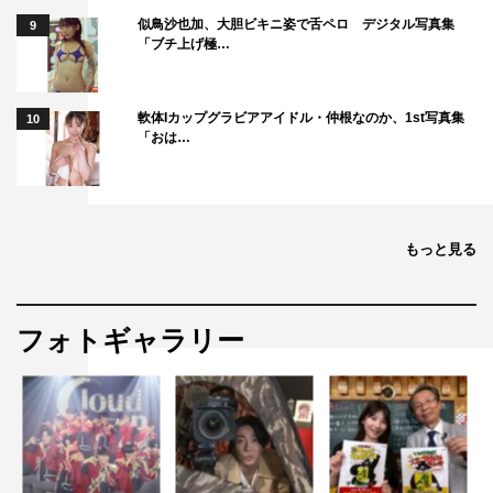
エ子（藤田弓子）の認知症であった。軽度のもの忘れが始
似鳥沙也加、大胆ビキニ姿で舌ペロ デジタル写真集
9
「ブチ上げ極…
まっているという。なかなか帰郷できていなかったことに
落ち込むあかり。祖父の小太郎（イッセー尾形）から「お
まえは心配せんでも、自分のこと頑張りゃええんだわ」と
軟体Iカップグラビアアイドル・仲根なのか、1st写真集
10
「おは…
励まされ、久しぶりの実家での生活がスタートした。
「やな」を手伝いながら、あかりの就職活動は続くが、リ
モート面接の成果はなかなか出ない。「東京で暮らしてみ
たい」単純な理由で、東京の大学に進学し、そのまま東京
もっと見る
での就職を目指しているものの、本当に自分がやりたいこ
とが何なのか、自分自身分かっていないのだ。
桃農家を経営する幼なじみの豊（菅原健）から「だったら
フォトギャラリー
結婚しよう！」と突然プロポーズされるが、動揺してその
場から逃げ出してしまう。いきなり結婚って言われてもあ
かりの悩みは尽きなかった。
ある日、サエ子が失踪する。近所の人も総出で探すも見つ
からず焦るあかりだったが、とある川辺にぼんやりたたず