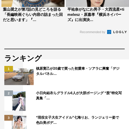
うところなら悪いことも起きないんだろうなと（笑）」
葉山奨之が第7話の見どころを語る
平祐奈がなにわ男子・大西流星×ti
「長編映画ぐらい内容の詰まった回
melesz・原嘉孝『横浜ネイバー
だと思います」『...
ズ』に出演決...
◆ドラマの見どころを教えてください。
Recommended by
「豊田市の魅力が満載なことと、イッセー尾形さん藤田弓
子さんという豪華なお二人の孫になれたこと！ お二人と
もすごく自然体で、それぞれの人柄が前面に出ているので
ランキング
やりとりも面白くて。イッセーさんは特にアドリブ満載な
ので掛け合いも面白くて、一緒にいて本当に家族のように
槙原寛己が20歳で買った初愛車・ソアラに興奮「デジ
1
過ごさせていただきました。温かいお二人と演じる温かい
タルパネル…
家族の話が一番の見どころです。豊田の街とすごく合って
いるドラマだと思います」
小日向結衣らグラドル6人が大胆ポージング “股”特化写
2
真集「…
◆視聴者へのメッセージをお願いします。
「豊田市のいいところがいっぱい映像に映っているドラマ
“現役女子大生アイドル”七海りお、ランジェリー姿で
3
です。ストーリーとしては、おばあちゃんの認知症という
色白美ボデ…