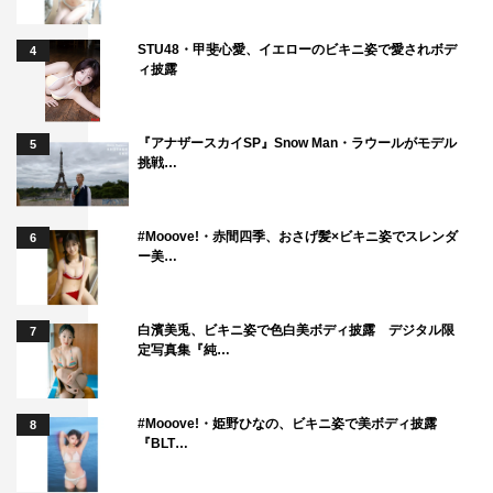
年を取ると直面する問題も出てきて、おじいちゃんがおば
あちゃんのために頑張る愛情たっぷりのドラマが描かれる
STU48・甲斐心愛、イエローのビキニ姿で愛されボデ
4
一方で、若い人が見てもあかりが就活に悩んでたりとか共
ィ披露
感できる部分があると思います。豊田市に行ったことのな
い方はイメージが変わると思いますし、豊田市以外の人、
『アナザースカイSP』Snow Man・ラウールがモデル
5
名古屋の人や愛知県以外の人にもこのドラマが届くといい
挑戦…
なと思っています」
#Mooove!・赤間四季、おさげ髪×ビキニ姿でスレンダ
6
＜あらすじ＞
ー美…
2021年夏、緑豊かな山に囲まれ清らかな水が流れる「広
瀬やな」に、主人公・大津あかり（平祐奈）が帰って来
白濱美兎、ビキニ姿で色白美ボディ披露 デジタル限
た。28社にもおよぶ就職活動を経て、ようやくゲットした
7
定写真集『純…
内定の報告のための帰郷だった。しかし、誇らしげに報告
したのもつかの間、まさかの倒産で内定取り消しの一報を
#Mooove!・姫野ひなの、ビキニ姿で美ボディ披露
受けることに。
8
『BLT…
「うそだーーー ー！！」
さらにあかりに衝撃を与えたのは、大好きだった祖母・サ