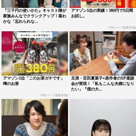
あちゃんと孫の温かい情景が読んだだけで思い浮かびまし
『三千円の使いかた』キャスト陣が
アマゾン1位の実績！380円で5日間
た。豊田市で実際にこうやって撮影できたことがすごくう
家族みんなでクランクアップ！葵わ
お試し。
かな「忘れられな...
れしいです」
PR(ハーブ健康本舗)
◆豊田市の印象は？
「最初は、車のイメージでしたね。TOYOTAの街だなとい
うイメージ（笑）。でも、実際来てみると、あかりのせり
ふにもあるように矢作川がきれいで、緑がいっぱいで自然
豊かで空気もきれい。それに、町の人が本当に温かくて。
アマゾン1位「このお茶ガチです」
主演・百田夏菜子×原作者のSP座談
噂のお茶
会が実現！「私もこんな夫婦になり
ご飯もアユがおいしかったし、いいところづくしです。こ
たい」『僕の大...
ういうところに住みたいな、と毎日撮影しながら思ってま
PR(ハーブ健康本舗)
した。栄えている町という印象があったんですけど、実際
来てみると豊田って広いんですよね。泊まっているホテル
からロケ地までもけっこう距離があって。せりふでも「豊
田市は全域の70パーセントを森林が占めて」って言ってる
んですけど、本当にどこに行っても緑がいっぱい。こうい