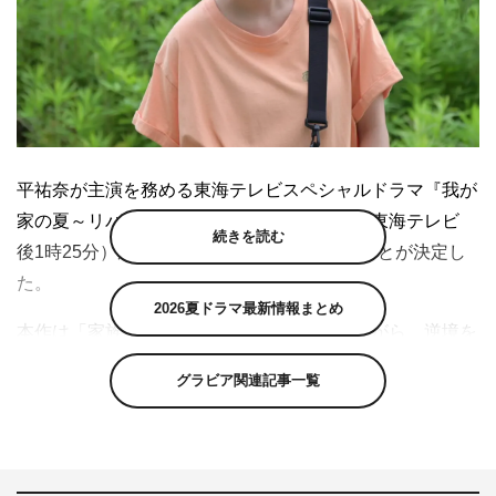
平祐奈が主演を務める東海テレビスペシャルドラマ『我が
家の夏～リバー・サイド・ファミリー～』（東海テレビ
続きを読む
後1時25分）が9月12日（日）に放送されることが決定し
た。
2026夏ドラマ最新情報まとめ
本作は「家族の絆」と「ふるさと」を描きながら、逆境を
笑顔で乗り越える“孫”と“祖父”のコミカルでハートフルな
グラビア関連記事一覧
物語。舞台は、世界をリードするものづくり中枢としての
顔を持つ一方、市域の約7割を森林が占め、市内の山間部
から都市部にかけて矢作川が流れるなど多様な顔を持つ、
愛知県豊田市。