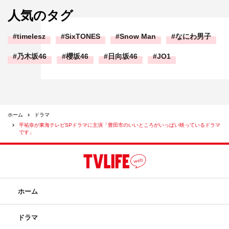
人気のタグ
timelesz
SixTONES
Snow Man
なにわ男子
乃木坂46
櫻坂46
日向坂46
JO1
ホーム
ドラマ
平祐奈が東海テレビSPドラマに主演「豊田市のいいところがいっぱい映っているドラマ
です」
ホーム
ドラマ