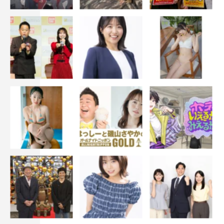
む祖母の姿を見つける。そこは、小太郎が50年近く前に祖
母にプロポーズをした場所だったというのだ。
「ここに私の大切なものがあるような気がするんだわ」
サエ子の言葉を聞いたあかりは、ある決意をする。小太郎
にもう一度、プロポーズをさせるのだ。「お願いじいちゃ
ん！ 思い出せなくても新しい思い出作ってあげよう
よ！」あかりが提案するも小太郎は「わしゃやらん！」と
断固拒否。果たしてプロポーズ大作戦の行方は？
東海テレビスペシャルドラマ
『我が家の夏～リバー・サイド・ファミリー～』
東海テレビ
2021年9月12日（日）後1時25分～2時50分放送予定
＜出演者＞
平祐奈、菅原健、藤田弓子、イッセー尾形