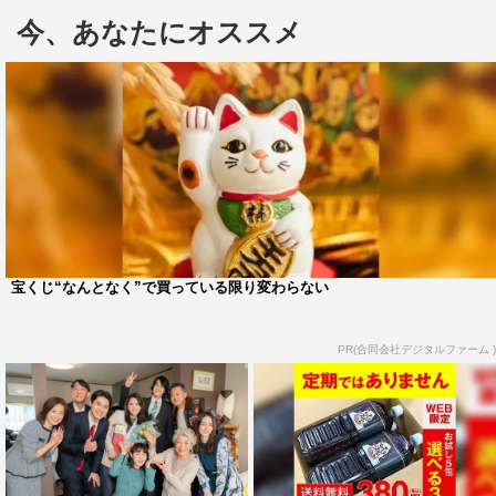
今、あなたにオススメ
主人公は、東京で暮らす大学4年生の大津あかり（平）。
28社目でようやくもらった内定の報告をするため実家があ
る豊田市に笑顔で帰郷するが、実家に着いた途端まさかの
「内定取り消し」の報が届く。
さらにたたみかけるように「祖母の認知症」「突然のプロ
ポーズ」と、想像もしていなかった出来事が相次ぐこと
に。なかなかうまくいかない就職活動、祖父・祖母との交
流を経て、あかりが人生で本当に大切なことに気づいてい
宝くじ“なんとなく”で買っている限り変わらない
く姿を描く。
PR(合同会社デジタルファーム )
平祐奈 コメント
◆全編愛知県豊田市ロケのドラマの主演ですね。
「豊田市には初めて来ました。このドラマの台本を初めて
読んだ時から本当にすてきなお話で、おじいちゃん、おば