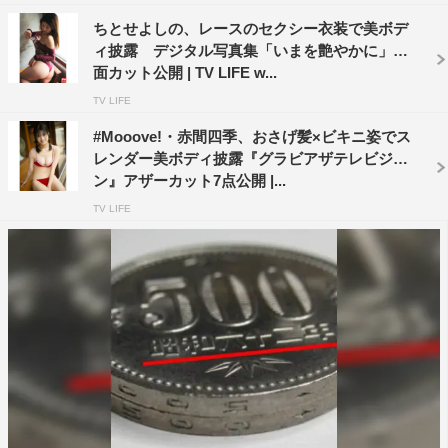
ちとせよしの、レースのセクシー衣装で美ボデ
ィ披露 デジタル写真集「いまを艶やかに」誌
面カット公開 | TV LIFE w...
TV LIFE
#Mooove!・赤間四季、おさげ髪×ビキニ姿でス
レンダー美ボディ披露『グラビアザテレビジョ
ン』アザーカット7点公開 |...
TV LIFE