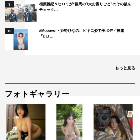
相葉雅紀＆ヒロミが“群馬の3大お困りごと”のその後を
9
チェック…
#Mooove!・姫野ひなの、ビキニ姿で美ボディ披露
10
『BLT…
もっと見る
フォトギャラリー