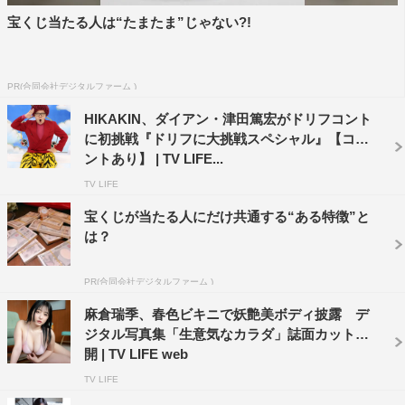
宝くじ当たる人は“たまたま”じゃない?!
PR(合同会社デジタルファーム )
HIKAKIN、ダイアン・津田篤宏がドリフコント
に初挑戦『ドリフに大挑戦スペシャル』【コメ
ントあり】 | TV LIFE...
TV LIFE
宝くじが当たる人にだけ共通する“ある特徴”と
は？
PR(合同会社デジタルファーム )
麻倉瑞季、春色ビキニで妖艶美ボディ披露 デ
ジタル写真集「生意気なカラダ」誌面カット公
開 | TV LIFE web
TV LIFE