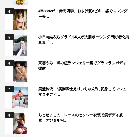
#Mooove!・赤間四季、おさげ髪×ビキニ姿でスレンダ
4
ー美…
小日向結衣らグラドル6人が大胆ポージング “股”特化写
5
真集「…
東雲うみ、黒の紐ランジェリー姿でグラマラスボディ
6
披露
美澄衿依、“美脚戦士えりいちゃん”に変身してマシュ
7
マロボディ…
ちとせよしの、レースのセクシー衣装で美ボディ披
8
露 デジタル写…