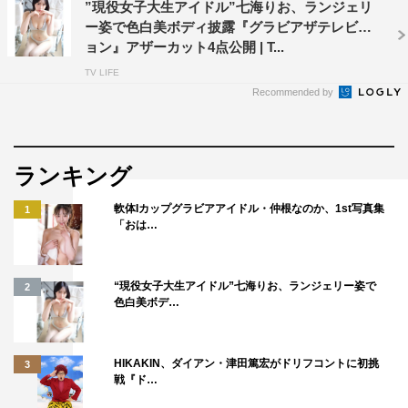
”現役女子大生アイドル”七海りお、ランジェリ
ー姿で色白美ボディ披露『グラビアザテレビジ
ョン』アザーカット4点公開 | T...
TV LIFE
Recommended by
ランキング
軟体Iカップグラビアアイドル・仲根なのか、1st写真集
1
「おは…
“現役女子大生アイドル”七海りお、ランジェリー姿で
2
色白美ボデ…
HIKAKIN、ダイアン・津田篤宏がドリフコントに初挑
3
戦『ド…