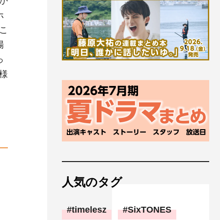
か
ホ
こ
場
っ
様
人気のタグ
timelesz
SixTONES