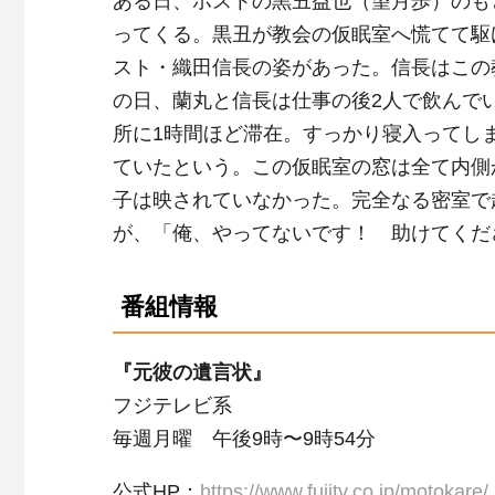
ある日、ホストの黒丑益也（望月歩）のも
ってくる。黒丑が教会の仮眠室へ慌てて駆
スト・織田信長の姿があった。信長はこの
の日、蘭丸と信長は仕事の後2人で飲んで
所に1時間ほど滞在。すっかり寝入ってし
ていたという。この仮眠室の窓は全て内側
子は映されていなかった。完全なる密室で
が、「俺、やってないです！ 助けてくだ
番組情報
『元彼の遺言状』
フジテレビ系
毎週月曜 午後9時〜9時54分
公式HP：
https://www.fujitv.co.jp/motokare/