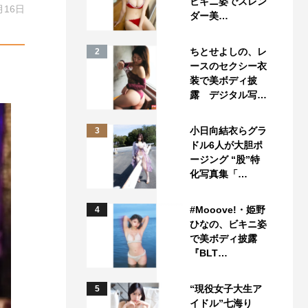
ビキニ姿でスレン
月16日
ダー美…
ちとせよしの、レ
2
ースのセクシー衣
装で美ボディ披
露 デジタル写…
小日向結衣らグラ
3
ドル6人が大胆ポ
ージング “股”特
化写真集「…
#Mooove!・姫野
4
ひなの、ビキニ姿
で美ボディ披露
『BLT…
“現役女子大生ア
5
イドル”七海り