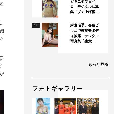
ビキニ姿で舌ペ
と
ロ デジタル写真
集「ブチ上げ極…
に
麻倉瑞季、春色ビ
10
踏
キニで妖艶美ボデ
ィ披露 デジタル
か
写真集「生意…
事
もっと見る
ど
が
フォトギャラリー