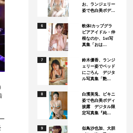
お、ランジェリー
姿で色白美ボデ…
軟体Iカップグラ
6
ビアアイドル・仲
根なのか、1st写
真集「おは…
鈴木優香、ランジ
7
ェリー姿でベッド
にごろん デジタ
ル写真集「艶…
）
白濱美兎、ビキニ
8
着
姿で色白美ボディ
披露 デジタル限
定写真集『純…
ー
受
似鳥沙也加、大胆
9