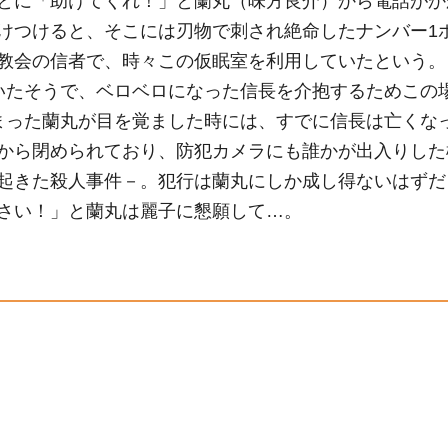
とに「助けてくれ！」と蘭丸（味方良介）から電話がか
けつけると、そこには刃物で刺され絶命したナンバー1
教会の信者で、時々この仮眠室を利用していたという。
いたそうで、ベロベロになった信長を介抱するためこの
まった蘭丸が目を覚ました時には、すでに信長は亡くな
から閉められており、防犯カメラにも誰かが出入りした
起きた殺人事件－。犯行は蘭丸にしか成し得ないはずだ
さい！」と蘭丸は麗子に懇願して…。