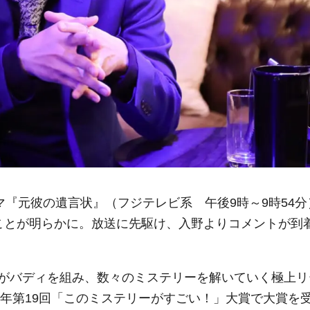
マ『元彼の遺言状』（フジテレビ系 午後9時～9時54分
ことが明らかに。放送に先駆け、入野よりコメントが到
がバディを組み、数々のミステリーを解いていく極上リ
1年第19回「このミステリーがすごい！」大賞で大賞を