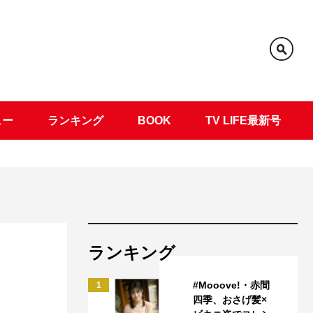
ュー
ランキング
BOOK
TV LIFE最新号
ランキング
#Mooove!・赤間
1
四季、おさげ髪×