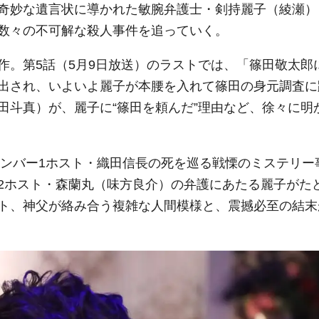
奇妙な遺言状に導かれた敏腕弁護士・剣持麗子（綾瀬）
数々の不可解な殺人事件を追っていく。
作。第5話（5月9日放送）のラストでは、「篠田敬太郎
出され、いよいよ麗子が本腰を入れて篠田の身元調査に
田斗真）が、麗子に“篠田を頼んだ”理由など、徐々に明
ナンバー1ホスト・織田信長の死を巡る戦慄のミステリー
2ホスト・森蘭丸（味方良介）の弁護にあたる麗子がた
ト、神父が絡み合う複雑な人間模様と、震撼必至の結末