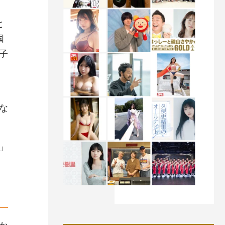
と
国
子
な
」