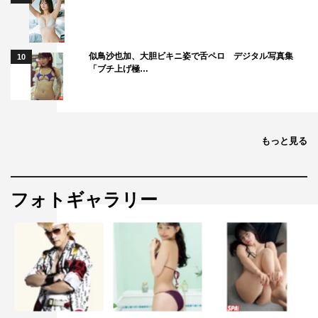
きるということを実感しています。僕は、自分のことでい
っぱいいっぱいになってしまっている中で、町田さん
は“このシーンこうしてみる？”とか気にかけて下さる」
似鳥沙也加、大胆ビキニ姿で舌ペロ デジタル写真集
10
「ブチ上げ極…
と。
「体の筋肉の付き方も異常ですし（笑）、人一倍陰で努力
しているのが伝わるから、僕らもその背中を見て頑張らな
もっと見る
きゃと気合が入りますし、この作品をより良くしたいと思
えるのは、町田さんの存在があるから」と町田への憧れを
口にした。
フォトギャラリー
最後は、町田がこの作品について「本当に夏にぴったりの
ドラマで、暑苦しいとも思うんですけど、“自分も何かや
ってみようかな
”
っていうエネルギーに変換していただけ
たらすごくやっている意義がありますし、絶対にそういう
作品になっています」と。