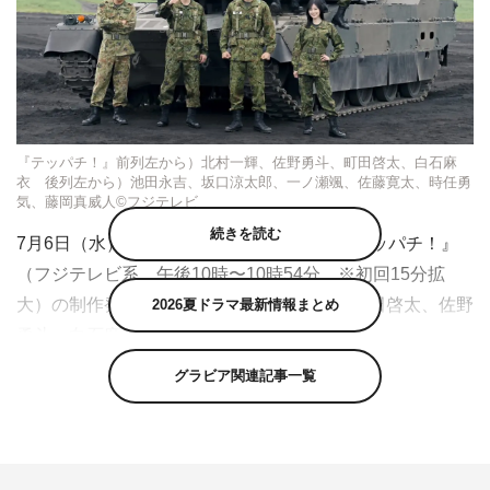
『テッパチ！』前列左から）北村一輝、佐野勇斗、町田啓太、白石麻
衣 後列左から）池田永吉、坂口涼太郎、一ノ瀬颯、佐藤寛太、時任勇
気、藤岡真威人©フジテレビ
続きを読む
7月6日（水）放送スタートの水10ドラマ『テッパチ！』
（フジテレビ系 午後10時〜10時54分 ※初回15分拡
大）の制作発表が7月4日に行われ、主演の町田啓太、佐野
2026夏ドラマ最新情報まとめ
勇斗、白石麻衣、北村一輝が登壇した。
グラビア関連記事一覧
完全オリジナル企画の『テッパチ！』は、防衛省の全面協
力で送る、陸上自衛隊を舞台に青年たちの成長と熱き思い
を描いた熱血青春ドラマ。さまざまな事情を抱えた青年た
ちが、現実の厳しさ、夢や希望、友情や恋愛、汗と涙な