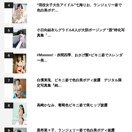
町田の座長ぶりについて問われると、北村は「町田君は、
“現役女子大生アイドル”七海りお、ランジェリー姿で
4
色白美ボデ…
自分のことよりも全体像を考えているんです。これから頑
張っていく若い子たちもたくさん出ている中で、それぞれ
が力を出しやすいようにと。言いたいことが言えないと
小日向結衣らグラドル6人が大胆ポージング “股”特化写
5
真集「…
か、そういう遠慮がない現場を作ろうと努力している」
と。
#Mooove!・赤間四季、おさげ髪×ビキニ姿でスレンダ
6
「最初は、僕も年齢が上なので何かしたほうがいいのかな
ー美…
と思っていたんですけど、放っておいても大丈夫だなって
思えるくらいに面倒を見ているし、みんなのことを客観視
白濱美兎、ビキニ姿で色白美ボディ披露 デジタル限
7
している。そういうのって表には出ないけど、ドラマは人
定写真集『純…
間同士で作っていくものなので、そういう人がずっと残っ
ていく世界。すごく見ていて気持ちがよく、いい現場にな
高崎かなみ、葡萄色ビキニ姿で美ヒップ披露
8
っています」と隣で照れる町田を絶賛。
佐野も「こうやって活躍されているスターの方は、自分が
座長としてやっていく中で、周りの人を輝かせることがで
黒嵜菜々子、ランジェリー姿で色白美ボディ披露
9