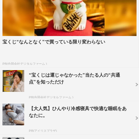
表情が見えてくるかなと思います。個人的には、八女さん
との掛け合いや関係性も大事になってくるので、その辺も
見てほしい」とアピールする。
すると、立ち上がった北村は、「本日はお忙しい中、あり
宝くじ“なんとなく”で買っている限り変わらない
がとうございます！ 八女純一役の北村一輝です。よろし
くお願いします！」と声高らかにあいさつし、会場は大爆
PR(合同会社デジタルファーム )
笑。
“宝くじは運じゃなかった”当たる人の“共通
「役作りについては、一生懸命に刈り上げを、ツーブロッ
点”を知っただけ
クをやりました。勇気がいりましたね…」とユニークな回
答もしつつ、「若い子がたくさん出ている群像劇で、自分
PR(合同会社デジタルファーム )
がどうこうするよりも全体でどう見せるかが大事になって
【大人気】ひんやり冷感寝具で快適な睡眠をあ
くると思うので、みんなにいいトスを上げられたら。それ
なたに。
ぞれが個性を出せるように、いい環境を作りたい」と心境
を明かした。
PR(アイリスプラザ)