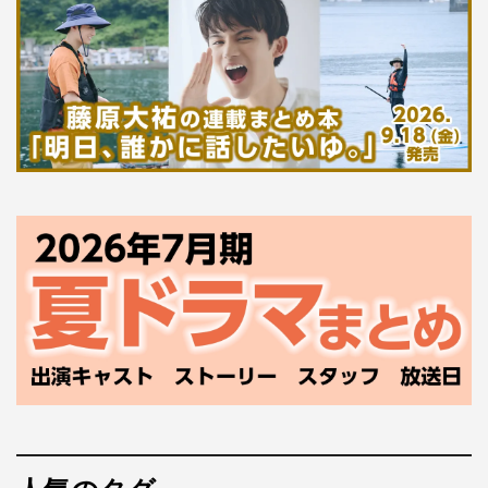
出演者：町田啓太、佐野勇斗、白石麻衣／北村一輝
佐藤寛太、時任勇気、一ノ瀬 颯、坂口涼太郎、池田永
吉、藤岡真威人（第1部）
工藤阿須加、桐山 漣、久保田悠来、結木滉星、水沢林太
郎（第2部）
※桐山“漣”のしんにょうの点は正しくはひとつ
公式HP：
https://www.fujitv.co.jp/teppachi/
この記事の写真
©フジテレビ