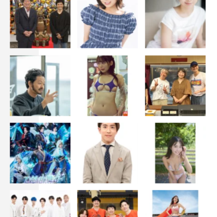
第1話あらすじ
高校卒業後ひとり暮らしを始めるも、定職に就かずその日
暮らしの生活を送っていた国生宙（町田啓太）は、街中で
のケンカで警察沙汰になり、工事現場の仕事をクビになっ
た挙句、住んでいたアパートも家賃滞納で立ち退きを言い
渡されてしまう。そんな宙に、「お前にピッタリな仕事を
紹介してやる！」と声をかけてきたのが、陸上自衛隊の3
等陸佐で、東部方面北東京駐屯地で教育中隊長をしている
八女純一（北村一輝）だった。
最初は拒絶したものの生活もままならない状況だった宙
は、「訓練生でも給料が出るなら…」という中途半端な気
持ちで自衛官候補生の採用試験を受け、陸上自衛隊の候補
生になった。入隊の日、宙は、八女に出迎えられる。その
とき、宙たちの目の前を通ったのが、防衛大学校を卒業し
たエリート自衛官で、宙たちを指導する教官のひとり、桜
間冬美2尉（白石麻衣）だった。思わず見とれてしまう