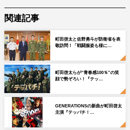
ど、壁に日々ぶつかりながら、「誰かのために命をかけら
れるのか」「自分がやりたい本当のこととは…」と悩みな
関連記事
がらも奮闘していく物語だ。
主人公・国生宙を演じる町田啓太と、宙の自衛官候補生の
町田啓太と佐野勇斗が防衛省を表
仲間・馬場良成を演じる佐野勇斗の共演に加え、北村一
敬訪問！「戦闘服姿も様に…
輝、佐藤寛太、工藤阿須加、桐山漣ら豪華キャストが集
結。エリート女性自衛官・桜間冬美役を白石麻衣が演じる
ことも発表され、さらなる期待が高まっている。
町田啓太らが“青春感100％”の笑
そんな本作の制作発表が7月4日に行われ、町田、佐野、白
顔で勢ぞろい！『テッ…
石、北村が登壇。まず自身の役作りについて、町田は「宙
は今まで挫折があったり、人と本気で向き合うことから逃
げてきた人間です」と。
GENERATIONSの新曲が町田啓太
主演『テッパチ！…
「そこから出会うバディの馬場（佐野）や八女（北村）さ
ん、冬美（白石）さんたちから発せられる熱でどんどん高