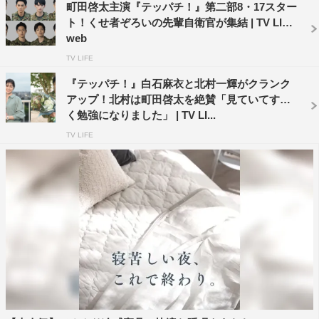
町田啓太主演『テッパチ！』第二部8・17スター
また、本作は実際の駐屯地で撮影が行われているのも見ど
ト！くせ者ぞろいの先輩自衛官が集結 | TV LIFE
ころのひとつ。町田も、「圧巻です。ついキョロキョロし
web
てしまうくらい。駐屯地内で撮影させていただいているの
TV LIFE
で、映像が“本物”ですし、それだけで見ごたえがありま
『テッパチ！』白石麻衣と北村一輝がクランク
す」と。
アップ！北村は町田啓太を絶賛「見ていてすご
く勉強になりました」 | TV LI...
続けて「自衛隊の皆さんに会った時に、家族のような一体
TV LIFE
感があるように感じたんです。ひとりひとりが、ひとりひ
とりを見ている関係性が本当にすてきだなと思ったので、
そういう空気感を僕たちも出していけるようになったら」
と意気込みをのぞかせる。
いっぽう、北村は「被災地などで自衛隊の方々が活躍され
ている姿を見ますが、そこに何日もいるとなった時に、寝
る場所がないわけですよね。そういう時に、平たい地面を
見つけたら“すごくいい場所を見つけた”ってそこで寝るそ
うなんです。それを当たり前にやれるようになるまでに、