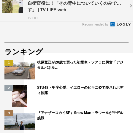
自衛官役に！「その背中についていくのみで
す」 | TV LIFE web
TV LIFE
『テッパチ！』©フジテレビ
Recommended by
続いて、それぞれの鍛え上げられた“筋肉”に話題が及ぶ
と、町田は「僕自身はそこまで自信はない」と謙遜しつ
ランキング
つ、「荒井役の佐藤寛太に噛み癖がありまして。“みんな
のいいパーツを噛みたい”って言うんです…。それでさっ
槙原寛己が20歳で買った初愛車・ソアラに興奮「デジ
1
タルパネル…
き“噛ませて下さい”って言われたのは“腕
”
です（笑）」と
暴露。
STU48・甲斐心愛、イエローのビキニ姿で愛されボデ
2
そんな男性陣を見守る白石は「皆さんストイックで、食事
ィ披露
にも気を付けてらっしゃるのですごいなと思いますし、肉
体美も見どころのひとつ。私自身も、撮影中に何日か食事
『アナザースカイSP』Snow Man・ラウールがモデル
3
をタンパク質メインにしてみたりはしました」とほほ笑ん
挑戦…
だ。