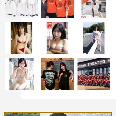
宙。
第一班として、宙と寮の同室になったのは、自衛隊の音楽
隊に憧れており、宙とは採用試験のときに出会った馬場良
成（佐野勇斗）、ガンマニアの丸山栄一（時任勇気）、暗
い過去を持つ武藤一哉（一ノ瀬颯）、元芸人だという渡辺
淳史（坂口涼太郎）、小説家志望の小倉靖男（池田永
吉）、父とふたりの兄も自衛官という最年少の西健太（藤
岡真威人）。そしてもうひとり、宙が警察沙汰になった際
のケンカ相手だった荒井竜次（佐藤寛太）もいて…。
番組情報
『テッパチ！』
フジテレビ系
2022年7月6日（水）放送スタート
毎週水曜 午後10時～10時54分 ※初回15分拡大（～午
後11時09分）