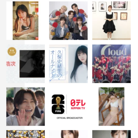
「回を追うごとに熱量が高くなっていくのが伝わると思う
ので、まずはぜひ初回を見ていただいて。全員で熱を込め
て作り上げたので、自身を持って届けられる作品です」と
メッセージを寄せ、取材は締めくくられた。
『テッパチ！』左から）白石麻衣、町田啓太、佐野勇斗、北村一輝©フ
ジテレビ