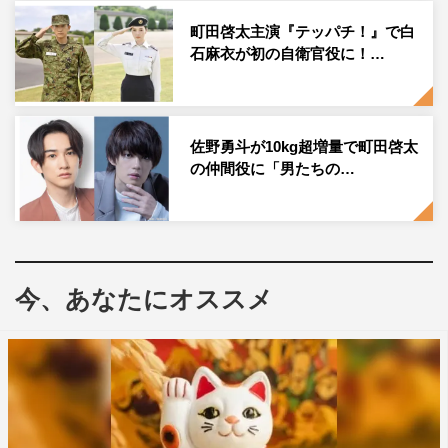
まっていって、“やけっぱち
”
から“テッパチ（鉄帽）
”
を被
町田啓太主演『テッパチ！』で白
れるような一人前の自衛官を目指していく物語ですので、
石麻衣が初の自衛官役に！…
そこの成長をすごく意識しながら演じています」と語る。
町田にとって自衛官役は初挑戦となるが、「高校時代に寮
生活を送っており、先生方に元自衛官やレンジャー部隊の
佐野勇斗が10kg超増量で町田啓太
方がいらしたので、“懐かしいな”という感覚で楽しみなが
の仲間役に「男たちの…
らやらせていただいています」と笑顔も。
そんな宙のバディを演じる佐野は、会社員として働きなが
らも「トランペットの演奏者になりたい」という夢を諦め
切れずにいたところ、自衛官の音楽隊に出会うという役柄
今、あなたにオススメ
だが「筋トレや増量はもちろん、トランペットの練習もし
なくてはいけないので、そこは大変な部分です」と。
続けて、白石は「冬美は教官という立ち位置で、クールそ
うに見えるけど、影の部分や素直になれない部分もあった
りしつつ、そんな中でいろんな感情が芽生えて、いろんな