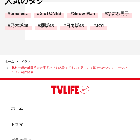
人気のタグ
timelesz
SixTONES
Snow Man
なにわ男子
乃木坂46
櫻坂46
日向坂46
JO1
佐野勇斗
北村一輝
町田啓太
白石麻衣
ホーム
ドラマ
北村一輝が町田啓太の座長ぶりを絶賛！「すごく見ていて気持ちがいい」『テッパ
チ！』制作発表
ホーム
ドラマ