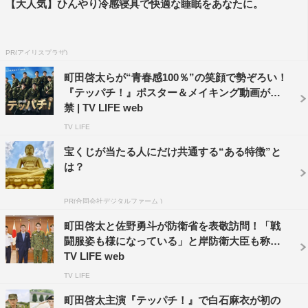
【大人気】ひんやり冷感寝具で快適な睡眠をあなたに。
どのような訓練を積んでいるのか、っていうことを間近で
見られた」と感銘を受けた様子。
PR(アイリスプラザ)
「でも、どこか親みたいなもので、僕らは守られているこ
町田啓太らが“青春感100％”の笑顔で勢ぞろい！
とになかなか気づけないんです。国民のことを考えて、誇
『テッパチ！』ポスター＆メイキング動画が解
りをもって仕事をしている、そういう人としての“志
”
の部
禁 | TV LIFE web
分に影響を受けましたし、感心しました。そういう部分を
TV LIFE
ドラマでも表現できたら」と熱く語った。
宝くじが当たる人にだけ共通する“ある特徴”と
は？
PR(合同会社デジタルファーム )
町田啓太と佐野勇斗が防衛省を表敬訪問！「戦
闘服姿も様になっている」と岸防衛大臣も称賛 |
TV LIFE web
TV LIFE
町田啓太主演『テッパチ！』で白石麻衣が初の