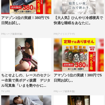
アマゾン1位の実績！380円で5
【大人気】ひんやり冷感寝具で
日間お試し。
快適な睡眠をあなたに。
PR(ハーブ健康本舗)
PR(アイリスプラザ)
ちとせよしの、レースのセクシ
アマゾン1位の実績！380円で5
ー衣装で美ボディ披露 デジタ
日間お試し。
ル写真集「いまを艶やかに...
TV LIFE
PR(ハーブ健康本舗)