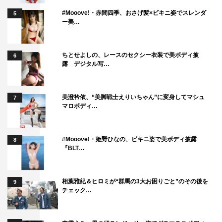
#Mooove!・赤間四季、おさげ髪×ビキニ姿でスレンダ
5
ー美…
ちとせよしの、レースのセクシー衣装で美ボディ披
6
露 デジタル写…
美澄衿依、“美脚戦士えりいちゃん”に変身してマシュ
7
マロボディ…
#Mooove!・姫野ひなの、ビキニ姿で美ボディ披露
8
『BLT…
相葉雅紀＆ヒロミが“群馬の3大お困りごと”のその後を
9
チェック…