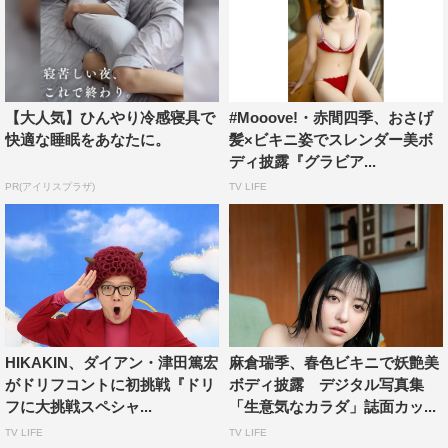
【大人気】ひんやり冷感寝具で
#Mooove!・赤間四季、おさげ
快適な睡眠をあなたに。
髪×ビキニ姿でスレンダー美ボ
ディ披露『グラビア...
PR(アイリスプラザ)
TV LIFE
HIKAKIN、ダイアン・津田篤宏
麻倉瑞季、春色ビキニで妖艶美
がドリフコントに初挑戦『ドリ
ボディ披露 デジタル写真集
フに大挑戦スペシャ...
「生意気なカラダ」誌面カッ...
TV LIFE
TV LIFE