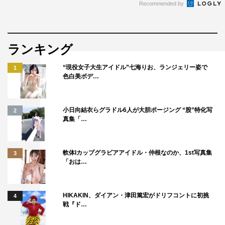
Recommended by
ランキング
“現役女子大生アイドル”七海りお、ランジェリー姿で
1
色白美ボデ…
小日向結衣らグラドル6人が大胆ポージング “股”特化写
2
真集「…
軟体Iカップグラビアアイドル・仲根なのか、1st写真集
3
「おは…
HIKAKIN、ダイアン・津田篤宏がドリフコントに初挑
4
戦『ド…