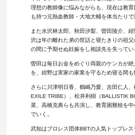
理想の教師像に悩みながらも、現在は教育
も持つ元熱血教師・大地大輔を体当たりで
また水沢林太郎、秋田汐梨、曽田陵介、紺
沢は年の離れた弟の世話と寝たきりの祖父
の間に予期せぬ妊娠をし相談先を失ってい
曽田は毎日お金をめぐり両親のケンカが絶
を、紺野は実家の家業を守るため寝る間も
さらに川津明日香、鶴嶋乃愛、吉田仁人、松村キ
EXILE TRIBE）、松井利樹（BALLISTIK
菜、高橋克典らも共演し、教育困難校を中
でいく。
武知はプロレス団体BBTの人気トップレス