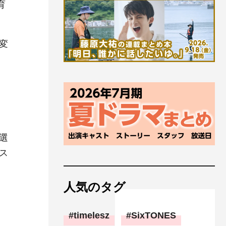
育
変
選
ス
人気のタグ
timelesz
SixTONES