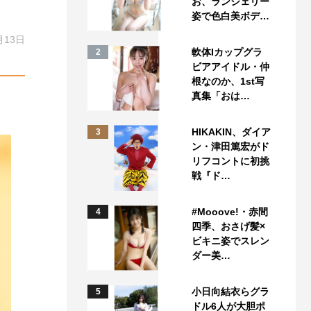
お、ランジェリー
姿で色白美ボデ…
月13日
軟体Iカップグラ
2
ビアアイドル・仲
根なのか、1st写
真集「おは…
HIKAKIN、ダイア
3
ン・津田篤宏がド
リフコントに初挑
戦『ド…
#Mooove!・赤間
4
四季、おさげ髪×
ビキニ姿でスレン
ダー美…
小日向結衣らグラ
5
ドル6人が大胆ポ