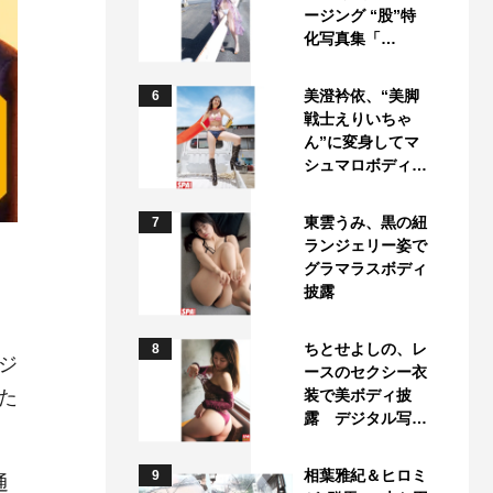
ージング “股”特
化写真集「…
美澄衿依、“美脚
6
戦士えりいちゃ
ん”に変身してマ
シュマロボディ…
東雲うみ、黒の紐
7
ランジェリー姿で
グラマラスボディ
披露
ちとせよしの、レ
8
ジ
ースのセクシー衣
た
装で美ボディ披
露 デジタル写…
相葉雅紀＆ヒロミ
9
通