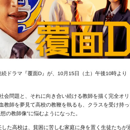
続ドラマ『覆面D』が、10月15日（土）午後10時より
社会問題と、それに向き合い続ける教師を描く完全オリ
血教師を夢見て高校の教鞭を執るも、クラスを受け持っ
理想の教師像”に悩むようになった。
任した高校は、貧困に苦しむ家庭に身を置く生徒たちが