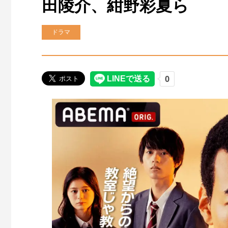
田陵介、紺野彩夏ら
ドラマ