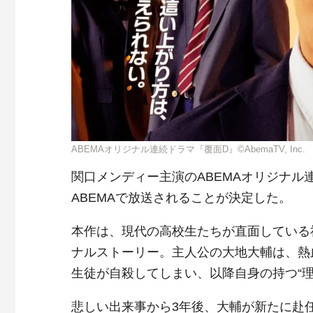
ABEMAオリジナル連続ドラマ『覆面D』©AbemaTV, Inc.
関口メンディー主演のABEMAオリジナル連
ABEMAで放送されることが決定した。
本作は、現代の高校生たちが直面している
ナルストーリー。主人公の大地大輔は、熱
生徒が自殺してしまい、以降自身の持つ“
悲しい出来事から3年後、大輔が新たに赴