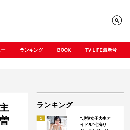
ュー
ランキング
BOOK
TV LIFE最新号
ランキング
主
、曽
“現役女子大生ア
1
イドル”七海り