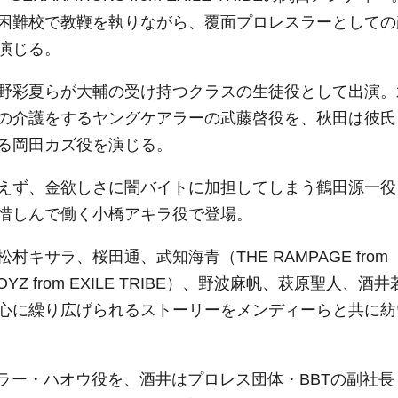
困難校で教鞭を執りながら、覆面プロレスラーとしての
演じる。
野彩夏らが大輔の受け持つクラスの生徒役として出演。
の介護をするヤングケアラーの武藤啓役を、秋田は彼氏
る岡田カズ役を演じる。
えず、金欲しさに闇バイトに加担してしまう鶴田源一役
惜しんで働く小橋アキラ役で登場。
サラ、桜田通、武知海青（THE RAMPAGE from
 BOYZ from EXILE TRIBE）、野波麻帆、萩原聖人、酒井
心に繰り広げられるストーリーをメンディーらと共に紡
ラー・ハオウ役を、酒井はプロレス団体・BBTの副社長