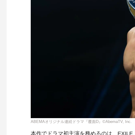
ABEMAオリジナル連続ドラマ『覆面D』©AbemaTV, Inc.
本作でドラマ初主演を務めるのは、EXILE、GEN