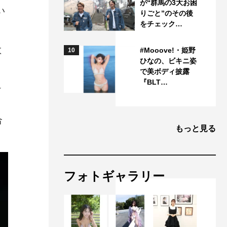
が“群馬の3大お困
い
りごと”のその後
をチェック…
教
#Mooove!・姫野
10
ひなの、ビキニ姿
で美ボディ披露
『BLT…
け
合
もっと見る
フォトギャラリー