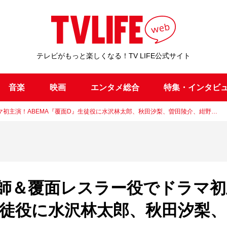
テレビがもっと楽しくなる！TV LIFE公式サイト
音楽
映画
エンタメ総合
特集・インタビ
初主演！ABEMA『覆面D』生徒役に水沢林太郎、秋田汐梨、曽田陵介、紺野…
師＆覆面レスラー役でドラマ初
生徒役に水沢林太郎、秋田汐梨